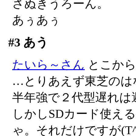
さぬきうろーん。
あぅあぅ
#3
あう
たいら～さん
とこか
…とりあえず東芝のは
半年強で２代型遅れは避け
しかしSDカード使える
ゃ。それだけですが(T^