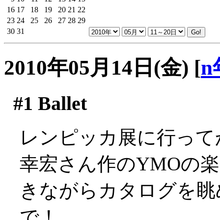
16
17
18
19
20
21
22
23
24
25
26
27
28
29
30
31
2010年05月14日(金)
[
n
#1
Ballet
レンピッカ展に行って
幸宏さん作のYMOの楽曲
きながらカタログを眺
で！