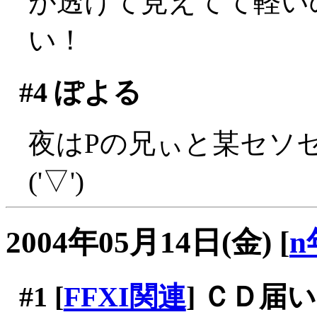
が透けて見えてて軽い
い！
#4
ぽよる
夜はPの兄ぃと某セソ
('▽')
2004年05月14日(金)
[
n
#1
[
FFXI関連
] ＣＤ届