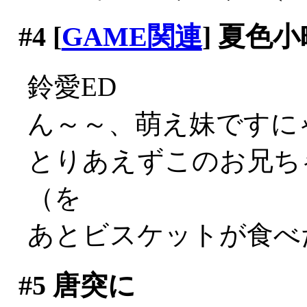
#4
[
GAME関連
] 夏色小
鈴愛ED
ん～～、萌え妹ですにゃあ
とりあえずこのお兄ち
（を
あとビスケットが食べた
#5
唐突に