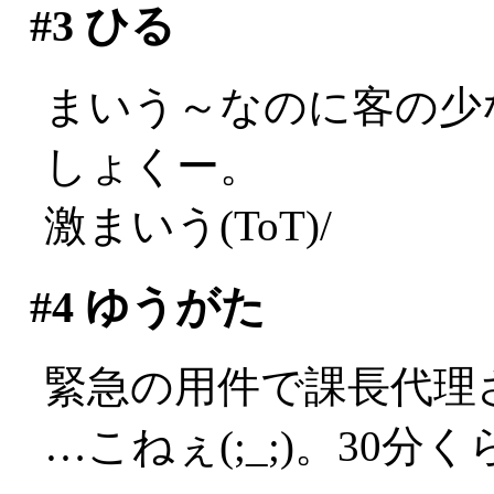
#3
ひる
まいう～なのに客の少
しょくー。
激まいう(ToT)/
#4
ゆうがた
緊急の用件で課長代理
…こねぇ(;_;)。30