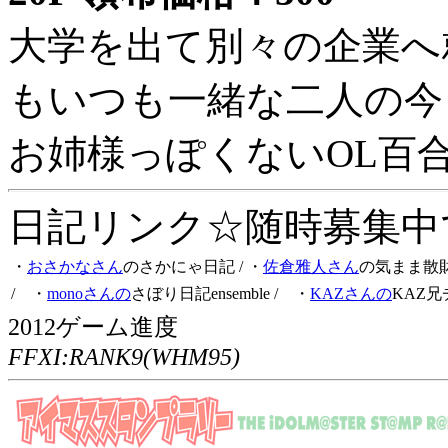
大学を出て別々の企業へ
もいつも一緒な二人の今
お姉様っぽくないOL百
日記リンク☆随時募集中です
・
おさかなさん
のさかにゃ日記
/ ・
佐倉雅人さん
の気まま散
/ ・
monoさんの
さぼり日記ensemble
/ ・
KAZさんの
KAZ兄
2012ゲーム進度
FFXI:RANK9(WHM95)