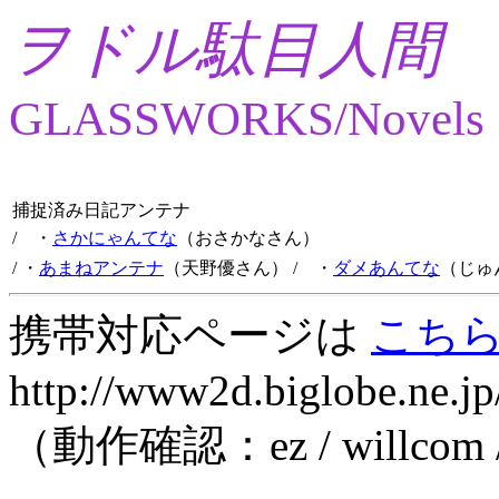
ヲドル駄目人間
GLASSWORKS/Novels
捕捉済み日記アンテナ
/ ・
さかにゃんてな
（おさかなさん）
/ ・
あまねアンテナ
（天野優さん）
/ ・
ダメあんてな
（じゅ
携帯対応ページは
こち
http://www2d.biglobe.ne.jp
（動作確認：ez / willcom 