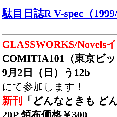
駄目日誌R V-spec（1999/
GLASSWORKS/Nove
COMITIA101（東京
9月2日（日）う12b
にて参加します！
新刊
「どんなときも どん
20P 領布価格￥300