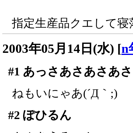
指定生産品クエして寝
2003年05月14日(水)
[
n
#1
あっさあさあさあさ
ねもいにゃあ(´Д｀;)
#2
ぽひるん