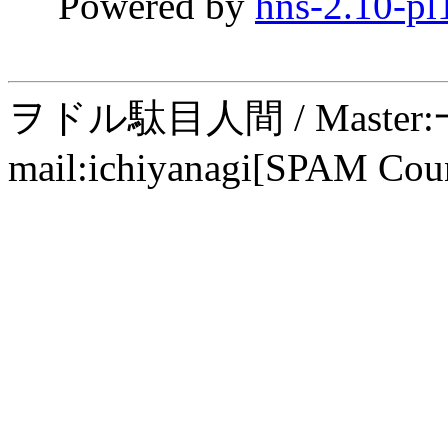
Powered by
hns-2.10-pl
ヲドル駄目人間 / Maste
mail:ichiyanagi[SPAM Cou