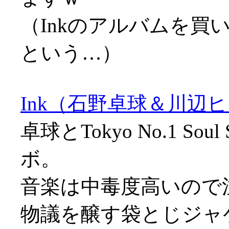
（Inkのアルバムを買
という…）
Ink（石野卓球＆川辺ヒ
卓球とTokyo No.1 
ボ。
音楽は中毒度高いので
物議を醸す袋とじジャ