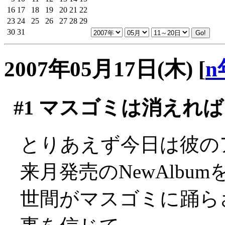
16
17
18
19
20
21
22
23
24
25
26
27
28
29
30
31
2007年05月17日(木)
[
n
#1
マスゴミは消えれば
とりあえず今日は彼の
来月発売のNewAlbu
世間がマスゴミに踊ら