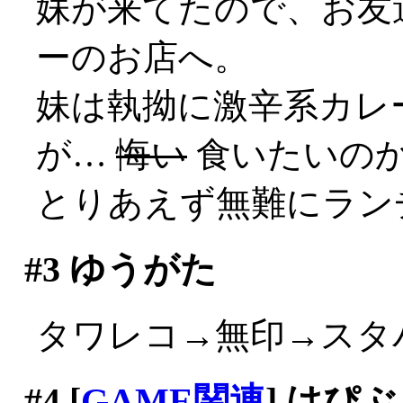
妹が来てたので、お友
ーのお店へ。
妹は執拗に激辛系カレ
が…
悔い
食いたいのか？
とりあえず無難にラン
#3
ゆうがた
タワレコ→無印→スタ
#4
[
GAME関連
] はぴ