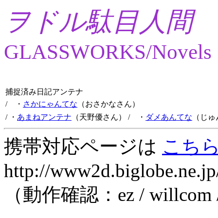
ヲドル駄目人間
GLASSWORKS/Novels
捕捉済み日記アンテナ
/ ・
さかにゃんてな
（おさかなさん）
/ ・
あまねアンテナ
（天野優さん）
/ ・
ダメあんてな
（じゅ
携帯対応ページは
こち
http://www2d.biglobe.ne.jp
（動作確認：ez / willcom 