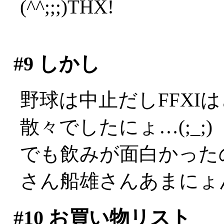
(^^;;;)THX!
#9
しかし
野球は中止だしFFXI
散々でしたにょ…(;_;)
でも飲みが面白かったので
さん船雄さんあまにょ
#10
お買い物リスト