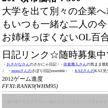
大学を出て別々の企業へ
もいつも一緒な二人の今
お姉様っぽくないOL百
日記リンク☆随時募集中です
・
おさかなさん
のさかにゃ日記
/ ・
佐倉雅人さん
の気まま散
/ ・
monoさんの
さぼり日記ensemble
/ ・
KAZさんの
KAZ兄
2012ゲーム進度
FFXI:RANK9(WHM95)