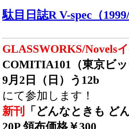
駄目日誌R V-spec（1999/
GLASSWORKS/Nove
COMITIA101（東京
9月2日（日）う12b
にて参加します！
新刊
「どんなときも どん
20P 領布価格￥300