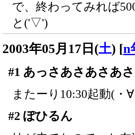
で、終わってみれば500
と('▽')
2003年05月17日(
土
)
[
n
#1
あっさあさあさあさ
またーり10:30起動(・
#2
ぽひるん