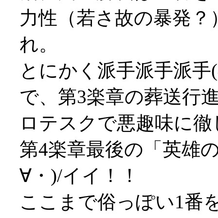
力性（若さ故の暴発？
れ。
とにかく派手派手派手(^^
で、第3楽章の葬送行
ロテスクで悪趣味に徹し
第4楽章最後の「英雄
∀・)/イイ！！
ここまで俗っぽい1番