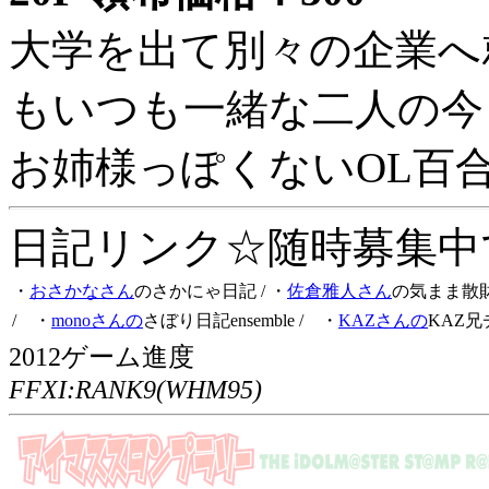
大学を出て別々の企業へ
もいつも一緒な二人の今
お姉様っぽくないOL百
日記リンク☆随時募集中です
・
おさかなさん
のさかにゃ日記
/ ・
佐倉雅人さん
の気まま散
/ ・
monoさんの
さぼり日記ensemble
/ ・
KAZさんの
KAZ兄
2012ゲーム進度
FFXI:RANK9(WHM95)