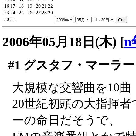
16
17
18
19
20
21
22
23
24
25
26
27
28
29
30
31
2006年05月18日(木)
[
n
#1
グスタフ・マーラー
大規模な交響曲を10曲
20世紀初頭の大指揮
ーの命日だそうで、