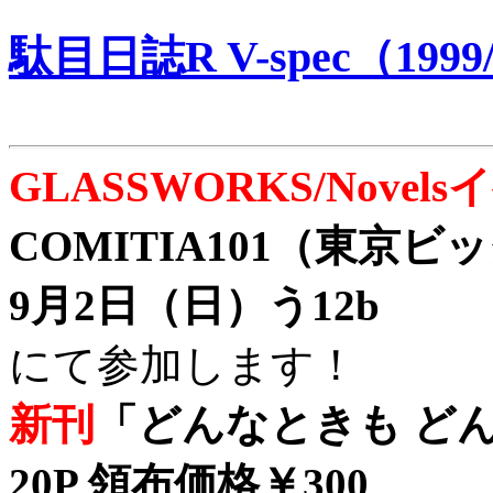
駄目日誌R V-spec（1999/
GLASSWORKS/Nove
COMITIA101（東京
9月2日（日）う12b
にて参加します！
新刊
「どんなときも どん
20P 領布価格￥300