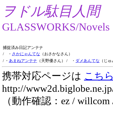
ヲドル駄目人間
GLASSWORKS/Novels
捕捉済み日記アンテナ
/ ・
さかにゃんてな
（おさかなさん）
/ ・
あまねアンテナ
（天野優さん）
/ ・
ダメあんてな
（じゅ
携帯対応ページは
こち
http://www2d.biglobe.ne.jp
（動作確認：ez / willcom 