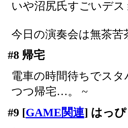
いや沼尻氏すごいデス
今日の演奏会は無茶苦茶
#8
帰宅
電車の時間待ちでスタバ
つつ帰宅…。 ~
#9
[
GAME関連
] はっ