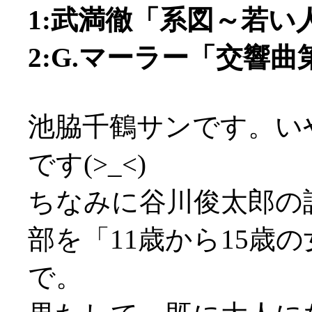
1:武満徹「系図～若い人
2:G.マーラー「交響曲第
池脇千鶴サンです。い
です(>_<)
ちなみに谷川俊太郎の
部を「11歳から15歳
で。