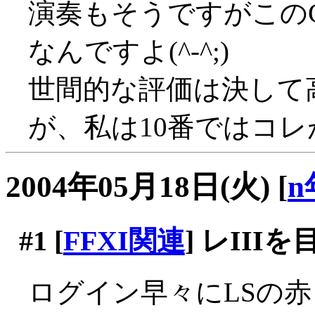
演奏もそうですがこの
なんですよ(^-^;)
世間的な評価は決して
が、私は10番ではコ
2004年05月18日(火)
[
n
#1
[
FFXI関連
] レII
ログイン早々にLSの