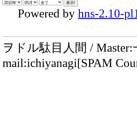
Powered by
hns-2.10-pl
ヲドル駄目人間 / Maste
mail:ichiyanagi[SPAM Cou