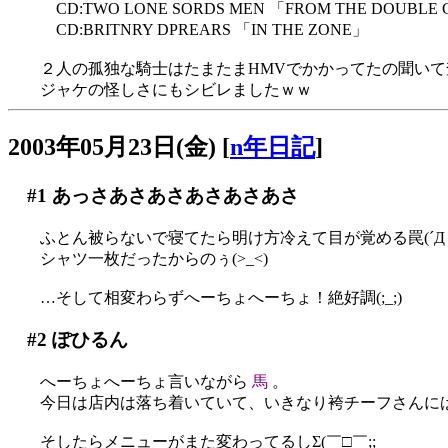
CD:TWO LONE SORDS MEN 「FROM THE DOUBLE 
CD:BRITNRY DPREARS 「IN THE ZONE」
２人の孤独な騎士はたまたまHMVでかかってたの聞いて
ジャケの怪しさにもシビレましたｗｗ
2003年05月23日(金)
[
n年日記
]
#1
あっさあさあさあさあさあさ
ふとん被らないで寝てたら明け方冷えて目が覚める罠(´Д｀
シャツ一枚だったからのぅ(>_<)
…そして相変わらずへーちょへーちょ！絶好調(;_;)
#2
ぽひるん
へーちょへーちょ言いながら
馬
。
今日は店内は落ち着いていて、いきなり袴チーフさんにはけ
そしたらメニューがまた変わってるしΣ(￣□￣;;