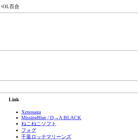
OL百合
Link
Xenosaga
MissingBlue / D→A:BLACK
ねこねこソフト
フォグ
千葉ロッテマリーンズ