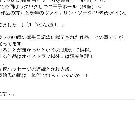
チの24の前奏曲とフーガを録音して発売した方。
ので今回はワクワクしつつ王子ホール（銀座）へ。
の作品の方）と晩年のヴァイオリン・ソナタ(1969)がメイン。
ました…(゜Д゜)どんだけ…。
ラフの60歳の誕生日記念に献呈された作品、との事ですが、
なってます…。
れることが無かったというのは聴いて納得。
する作品はオイストラフ以外には演奏無理！
…。
高速パッセージの連続とか殺人級。
英治氏の腕は一体何で出来ているのか？！
です…。