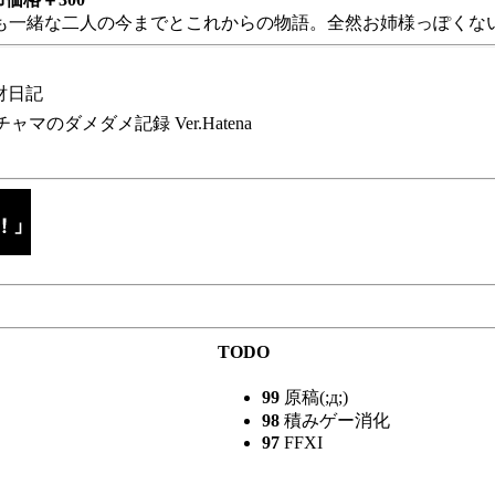
も一緒な二人の今までとこれからの物語。全然お姉様っぽくない
財日記
チャマのダメダメ記録 Ver.Hatena
TODO
99
原稿(;д;)
98
積みゲー消化
97
FFXI