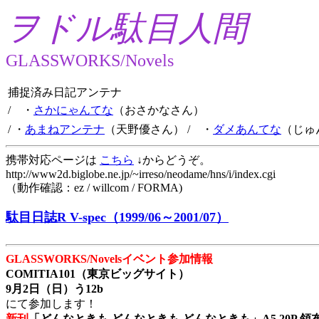
ヲドル駄目人間
GLASSWORKS/Novels
捕捉済み日記アンテナ
/ ・
さかにゃんてな
（おさかなさん）
/ ・
あまねアンテナ
（天野優さん）
/ ・
ダメあんてな
（じゅ
携帯対応ページは
こちら
↓からどうぞ。
http://www2d.biglobe.ne.jp/~irreso/neodame/hns/i/index.cgi
（動作確認：ez / willcom / FORMA)
駄目日誌R V-spec（1999/06～2001/07）
GLASSWORKS/Novelsイベント参加情報
COMITIA101（東京ビッグサイト）
9月2日（日）う12b
にて参加します！
新刊
「どんなときも どんなときも どんなときも」A5 20P 領布