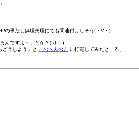
！
Pの事だし無理矢理にでも関連付けしそう(・∀・)
んですよ～」とか？(´Д｀;)
らどうしよう」と
このへんの方
に打電してみたところ、