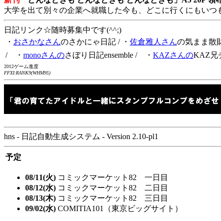
大学を出て別々の企業へ就職した今も、どこに行くにもいつ
日記リンク☆随時募集中です(^^;)
・
おさかなさん
のさかにゃ日記
/ ・
佐倉雅人さん
の気まま散
/ ・
monoさんの
さぼり日記ensemble
/ ・
KAZさんの
KAZ兄
2012ゲーム進度
FFXI:RANK9(WHM95)
hns - 日記自動生成システム - Version 2.10-pl1
予定
08/11(火)
コミックマーケット82 一日目
08/12(水)
コミックマーケット82 二日目
08/13(木)
コミックマーケット82 三日目
09/02(水)
COMITIA101（東京ビッグサイト）