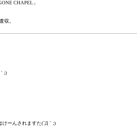
GONE CHAPEL」
査収。
;)
ーんされますた(´Д｀;)