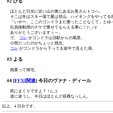
#2
ひる
ほとんど日光に近い山の奥にあるお客さんトコへ。
そこは冬はスキー場で夏は登山、ハイキングをやってる
「いやー、ここのゴンドラまだ乗ったことなくて」とゆ
社員移動用のチケで乗せてもらえる事に！(>_<)/
ありがとうございますぅ～。
で、
コレ
がゴンドラ山頂駅からの風景。
小雨だったのがちょっと残念。
コレ
がゴンドラから下ってる途中で見えた湖。
#3
よる
残業って帰宅。
#4
[
FFXI関連
] 今日のヴァナ・ディール
死にまくりですよ？！(;_;)
道に迷うし、今日はほとんど収穫なっしん。
以上、4 日分です。