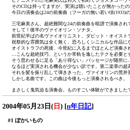
ピアニストの三宅麻美氏は邦人で初めてショスタコーヴィ
そのCDは持ってますが、実演は聴いたことが無かった
今日の演奏会は24の前奏曲（フーガの無い若い頃(1933)
三宅麻美さん、超絶難関な24の前奏曲を暗譜で演奏されて
そして！後半のヴァイオリン・ソナタ。
前世紀半ばの名ヴァイオリニスト、ダビット・オイスト
祝祭的な雰囲気は全く無く、恐ろしくシニカルな作品に
オイストラフの死後、今世紀に入るまでほとんど演奏さ
…こんな超絶技巧、というか常軌を逸したテクを必要と
そう思わせるに足る「あり得ない」パッセージが随所に
なるほど実演される機会が少ない訳です。第二楽章の超
それを髪を振り乱して弾ききった、ヴァイオリンの荒井
しかし名曲です。この曲は今後もっと演奏されるべき。
まさしく鬼気迫る演奏会。ものすごい体験ができました
2004年05月23日(
日
)
[
n年日記
]
#1
ぽかいもの