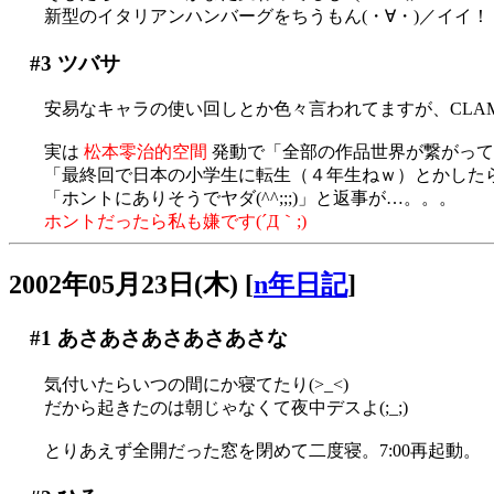
新型のイタリアンハンバーグをちうもん(・∀・)／イイ！
#3
ツバサ
安易なキャラの使い回しとか色々言われてますが、CLAM
実は
松本零治的空間
発動で「全部の作品世界が繋がってる
「最終回で日本の小学生に転生（４年生ねｗ）とかした
「ホントにありそうでヤダ(^^;;;)」と返事が…。。。
ホントだったら私も嫌です(´Д｀;)
2002年05月23日(木)
[
n年日記
]
#1
あさあさあさあさあさな
気付いたらいつの間にか寝てたり(>_<)
だから起きたのは朝じゃなくて夜中デスよ(;_;)
とりあえず全開だった窓を閉めて二度寝。7:00再起動。