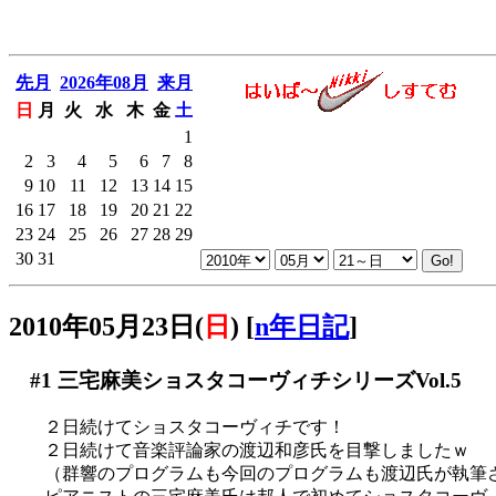
先月
2026年08月
来月
日
月
火
水
木
金
土
1
2
3
4
5
6
7
8
9
10
11
12
13
14
15
16
17
18
19
20
21
22
23
24
25
26
27
28
29
30
31
2010年05月23日(
日
)
[
n年日記
]
#1
三宅麻美ショスタコーヴィチシリーズVol.5
２日続けてショスタコーヴィチです！
２日続けて音楽評論家の渡辺和彦氏を目撃しましたｗ
（群響のプログラムも今回のプログラムも渡辺氏が執筆