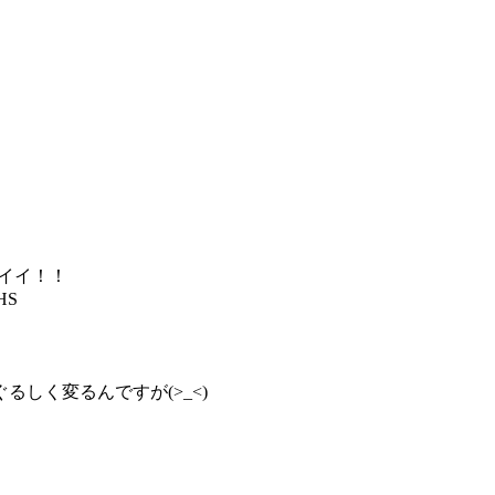
/イイ！！
HS
しく変るんですが(>_<)