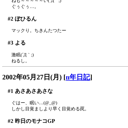
ねも～～～～～い(´Д｀;)
ぐぅぐぅ…。
#2
ぽひるん
マックり。ちきんたつたー
#3
よる
激眠(´Д｀;)
ねるし。
2002年05月27日(月)
[
n年日記
]
#1
あさあさあさな
ぐはー、眠い…(@_@)
しかし目覚ましより早く目覚める罠。
#2
昨日のモナコGP