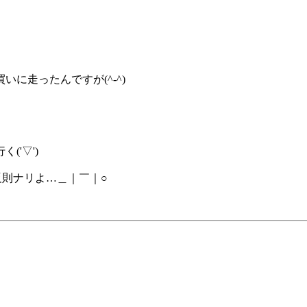
に走ったんですが(^-^)
'▽')
反則ナリよ…＿｜￣｜○