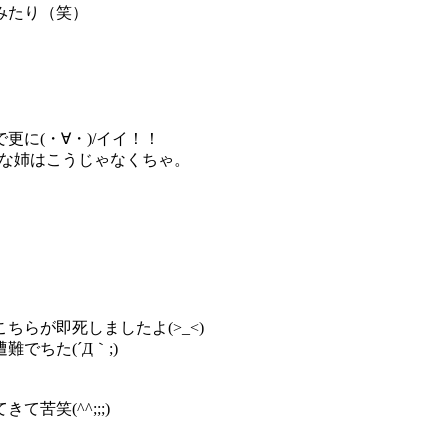
みたり（笑）
更に(・∀・)/イイ！！
いいな姉はこうじゃなくちゃ。
。
らが即死しましたよ(>_<)
でちた(´Д｀;)
笑(^^;;;)