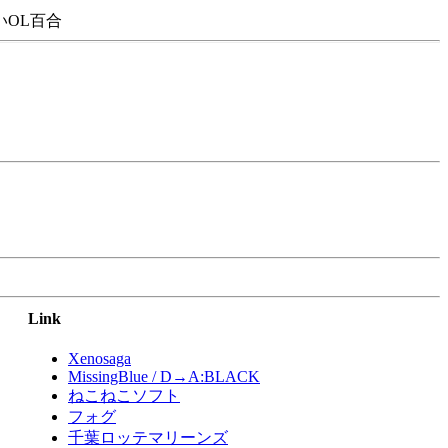
OL百合
Link
Xenosaga
MissingBlue / D→A:BLACK
ねこねこソフト
フォグ
千葉ロッテマリーンズ