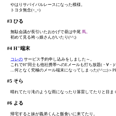
やはりサバイバルレースになった模様。
トヨタ無念(>_<)
#3
ひる
無駄会議が長引いたおかげで昼は中尾
馬。
初めて見る袴っ娘さんがいたり(^^;)
#4
H"端末
コレの
サービス予約申し込みをしました～。
これでH"同士も他社携帯へのEメールも打ち放題(・∀・)
…何となく究極のメール端末になってしまった(^^;;;;)＞P
#5
そら
晴れてたり滝のような雨になったり落雷してたりと目まぐる
#6
よる
帰宅すると妹が義弟くんと飯食いに来てたり。