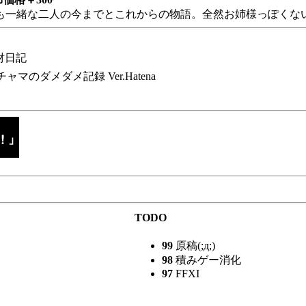
も一緒な二人の今までとこれからの物語。全然お姉様っぽくない
財日記
チャマのダメダメ記録 Ver.Hatena
TODO
99
原稿(;д;)
98
積みゲー消化
97
FFXI