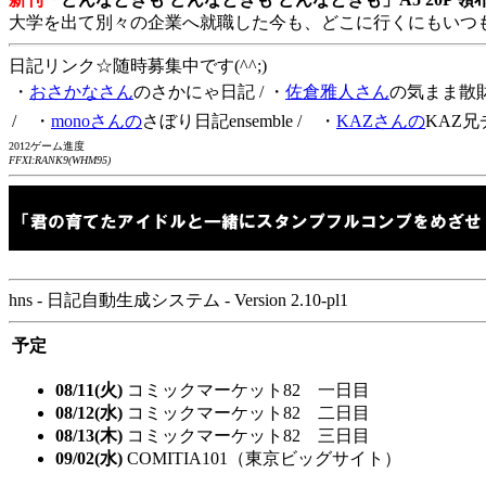
大学を出て別々の企業へ就職した今も、どこに行くにもいつ
日記リンク☆随時募集中です(^^;)
・
おさかなさん
のさかにゃ日記
/ ・
佐倉雅人さん
の気まま散
/ ・
monoさんの
さぼり日記ensemble
/ ・
KAZさんの
KAZ兄
2012ゲーム進度
FFXI:RANK9(WHM95)
hns - 日記自動生成システム - Version 2.10-pl1
予定
08/11(火)
コミックマーケット82 一日目
08/12(水)
コミックマーケット82 二日目
08/13(木)
コミックマーケット82 三日目
09/02(水)
COMITIA101（東京ビッグサイト）