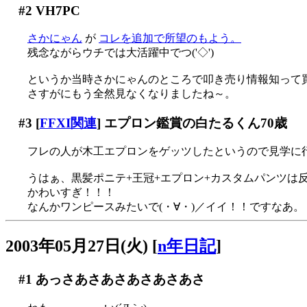
#2
VH7PC
さかにゃん
が
コレを追加で所望のもよう。
残念ながらウチでは大活躍中でつ('◇')ゞ
というか当時さかにゃんのところで叩き売り情報知って買い
さすがにもう全然見なくなりましたね～。
#3
[
FFXI関連
] エプロン鑑賞の白たるくん70歳
フレの人が木工エプロンをゲッツしたというので見学に行く(
うはぁ、黒髪ポニテ+王冠+エプロン+カスタムパンツは
かわいすぎ！！！
なんかワンピースみたいで(・∀・)／イイ！！ですなあ。
2003年05月27日(火)
[
n年日記
]
#1
あっさあさあさあさあさあさ