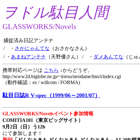
ヲドル駄目人間
GLASSWORKS/Novels
捕捉済み日記アンテナ
/ ・
さかにゃんてな
（おさかなさん）
/ ・
あまねアンテナ
（天野優さん）
/ ・
ダメあんてな
（じゅ
携帯対応ページは
こちら
↓からどうぞ。
http://www2d.biglobe.ne.jp/~irreso/neodame/hns/i/index.cgi
（動作確認：ez / willcom / FORMA)
駄目日誌R V-spec（1999/06～2001/07）
GLASSWORKS/Novelsイベント参加情報
COMITIA101（東京ビッグサイト）
9月2日（日）う12b
にて参加します！
新刊
「どんなときも どんなときも どんなときも」A5 20P 領布