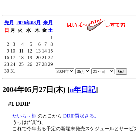
先月
2026年08月
来月
日
月
火
水
木
金
土
1
2
3
4
5
6
7
8
9
10
11
12
13
14
15
16
17
18
19
20
21
22
23
24
25
26
27
28
29
30
31
2004年05月27日(木)
[
n年日記
]
#1
DDIP
たいら～師
のとこから
DDIP買収さる。
うっは(*´Д`*)、
これで今年出る予定の新端末発売スケジュールとサービ