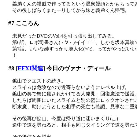
義弟くんの親戚で作ってるという温泉饅頭とかもらって
その後しばらくまたーりしてから妹と義弟くん帰宅。
#7
こころん
未見だったDVDのVol.4を引っ張り出してみる。
第6話、ロボ司書さん(・∀・)/イイ！！、しかも坂本真綾で
第7話、いいな姉すっかり廃人化(^^;)。ってかやっぱ
！
#8
[
FFXI関連
] 今日のヴァナ・ディール
鉱山でクエストの続き。
スライムは危険なので近寄らないようにレベル上げ。
鉱山の奥で蟹に殺されかけてる人発見。回復魔法で援護
したらば周囲にいたスライムと別の蟹にロックオンされこち
断末魔、助けようとした相手の死亡も確認。見事な二重遭難
その後再び鉱山、今度は帰り道に迷いまくり(;_;)
途中で道を尋ねると、相手も同じタイミングで道を尋ねてきて苦
その後何とか脱出。