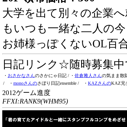
大学を出て別々の企業へ
もいつも一緒な二人の今
お姉様っぽくないOL百
日記リンク☆随時募集中です
・
おさかなさん
のさかにゃ日記
/ ・
佐倉雅人さん
の気まま散
/ ・
monoさんの
さぼり日記ensemble
/ ・
KAZさんの
KAZ兄
2012ゲーム進度
FFXI:RANK9(WHM95)