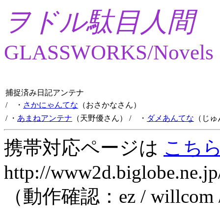
ヲドル駄目人間
GLASSWORKS/Novels
捕捉済み日記アンテナ
/ ・
さかにゃんてな
（おさかなさん）
/ ・
あまねアンテナ
（天野優さん）
/ ・
ダメあんてな
（じゅ
携帯対応ページは
こち
http://www2d.biglobe.ne.jp
（動作確認：ez / willcom 