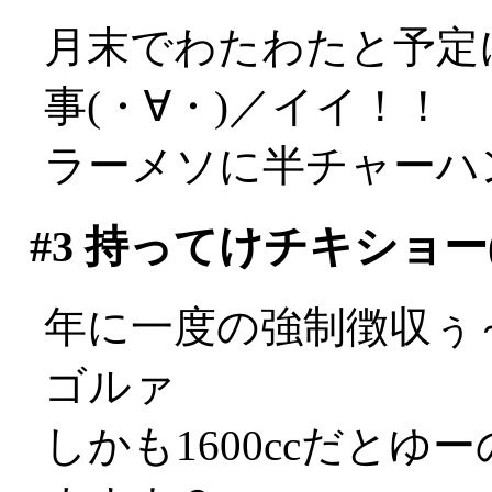
月末でわたわたと予定
事(・∀・)／イイ！！
ラーメソに半チャーハ
#3
持ってけチキショー(´
年に一度の強制徴収ぅ～♪
ゴルァ
しかも1600ccだとゆ