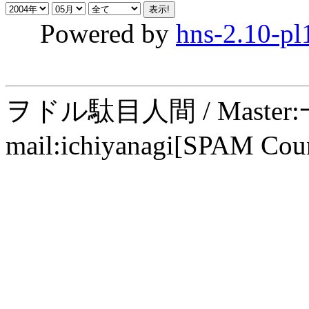
Powered by
hns-2.10-pl
ヲドル駄目人間 / Maste
mail:ichiyanagi[SPAM Cou