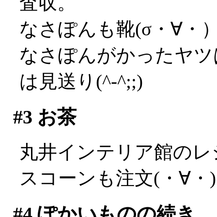
査収。
なさぽんも靴(σ・∀・
なさぽんがかったヤツ
は見送り(^-^;;)
#3
お茶
丸井インテリア館のレ
スコーンも注文(・∀・
#4
ぽかいものの続き