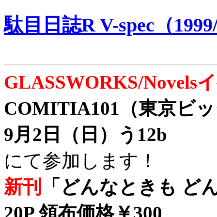
駄目日誌R V-spec（1999/
GLASSWORKS/Nove
COMITIA101（東京
9月2日（日）う12b
にて参加します！
新刊
「どんなときも どん
20P 領布価格￥300