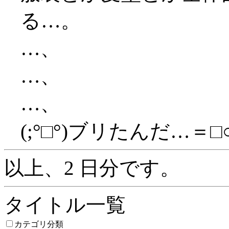
る…。
…、
…、
…、
(;°□°)ブリたんだ…＝□
以上、2 日分です。
タイトル一覧
カテゴリ分類