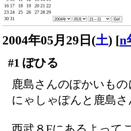
16
17
18
19
20
21
22
23
24
25
26
27
28
29
30
31
2004年05月29日(
土
)
[
n
#1
ぽひる
鹿島さんのぽかいもの
にゃしゃぽんと鹿島さん
西武８Fにあるよって