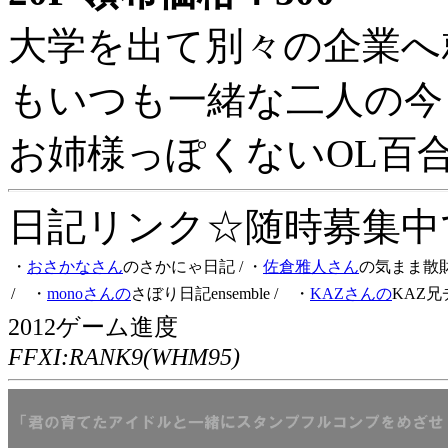
大学を出て別々の企業へ
もいつも一緒な二人の今
お姉様っぽくないOL百
日記リンク☆随時募集中です
・
おさかなさん
のさかにゃ日記
/ ・
佐倉雅人さん
の気まま散
/ ・
monoさんの
さぼり日記ensemble
/ ・
KAZさんの
KAZ兄
2012ゲーム進度
FFXI:RANK9(WHM95)