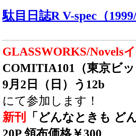
駄目日誌R V-spec（1999/
GLASSWORKS/Nove
COMITIA101（東京
9月2日（日）う12b
にて参加します！
新刊
「どんなときも どん
20P 領布価格￥300