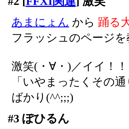
#2
[
FFXI関連
] 激笑
あまにょん
から
踊る大
フラッシュのページを
激笑(・∀・)／イイ！！
「いやまったくその通
ばかり(^^;;;)
#3
ぽひるん