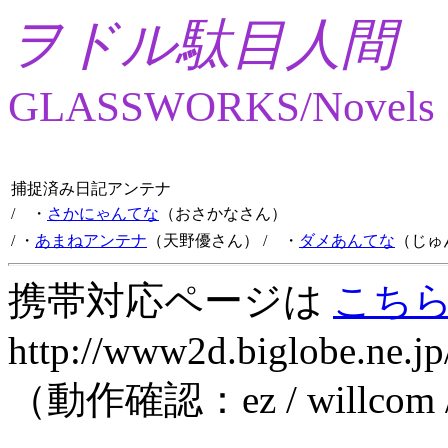
ヲドル駄目人間
GLASSWORKS/Novels
捕捉済み日記アンテナ
/ ・
さかにゃんてな
（おさかなさん）
/ ・
あまねアンテナ
（天野優さん）
/ ・
ダメあんてな
（じゅ
携帯対応ページは
こち
http://www2d.biglobe.ne.jp
（動作確認：ez / willcom 