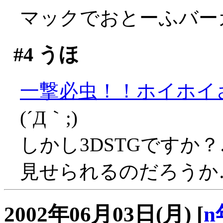
マックでおとーふバー
#4
うほ
一撃必虫！！ホイホイ
(´Д｀;)
しかし3DSTGですか
見せられるのだろうか…(((
2002年06月03日(月)
[
n