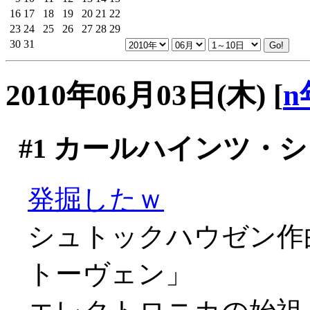
16
17
18
19
20
21
22
23
24
25
26
27
28
29
30
31
2010年06月03日(木)
[
n
#1
カールハインツ・シ
発掘したｗ
シュトックハウゼン作
トーヴェン」