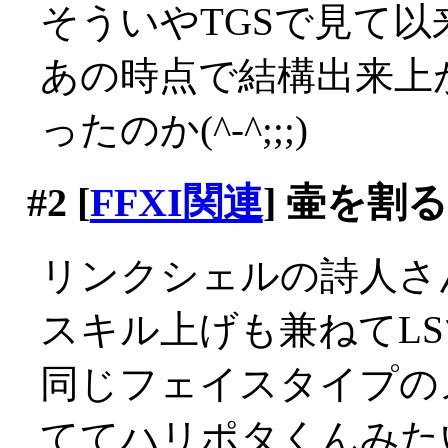
そういやTGSで見て
あの時点で結構出来上
ったのか(^-^;;;)
#2
[
FFXI関連
] 壷を割
リンクシェルの詩人さん
スキル上げも兼ねてL
同じフェイスタイプの
ててハリポタくんみたい