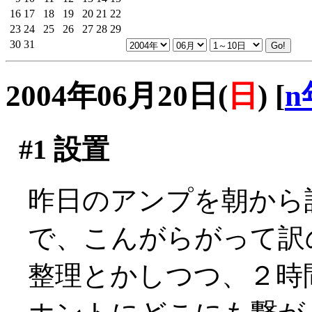
16
17
18
19
20
21
22
23
24
25
26
27
28
29
30
31
2004年06月20日(
日
)
[
n
#1
設置
昨日のアンプを朝から
で、こんがらがって訳
整理とかしつつ、２時