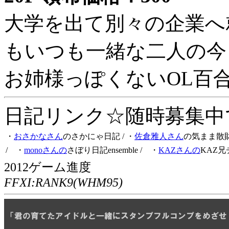
大学を出て別々の企業へ
もいつも一緒な二人の今
お姉様っぽくないOL百
日記リンク☆随時募集中です
・
おさかなさん
のさかにゃ日記
/ ・
佐倉雅人さん
の気まま散
/ ・
monoさんの
さぼり日記ensemble
/ ・
KAZさんの
KAZ兄
2012ゲーム進度
FFXI:RANK9(WHM95)