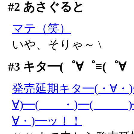
#2
あさぐると
マテ（笑）
いや、そりゃ～ \
#3
キタ━(゜∀゜≡(゜∀゜≡
発売延期キタ━(・∀・)
∀)━( ・)━( )━
∀・)━ッ！！