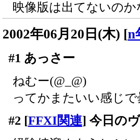
映像版は出てないのか
2002年06月20日(木)
[
n
#1
あっさー
ねむー(@_@)
ってかまたいい感じで
#2
[
FFXI関連
] 今日の