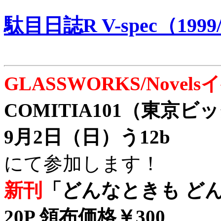
駄目日誌R V-spec（1999/
GLASSWORKS/Nove
COMITIA101（東京
9月2日（日）う12b
にて参加します！
新刊
「どんなときも どん
20P 領布価格￥300