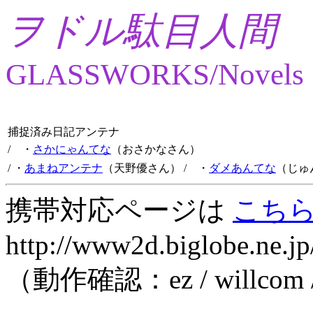
ヲドル駄目人間
GLASSWORKS/Novels
捕捉済み日記アンテナ
/ ・
さかにゃんてな
（おさかなさん）
/ ・
あまねアンテナ
（天野優さん）
/ ・
ダメあんてな
（じゅ
携帯対応ページは
こち
http://www2d.biglobe.ne.jp
（動作確認：ez / willcom 