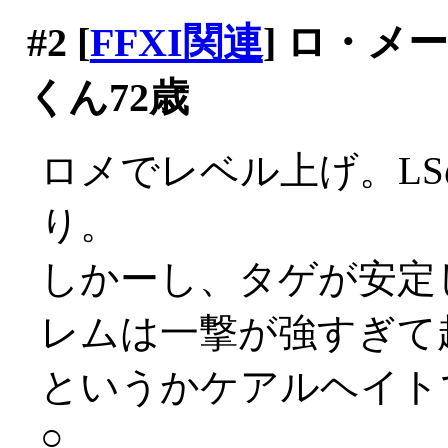
#2
[
FFXI関連
] ロ・
くん72歳
ロメでレベル上げ。L
り。
しかーし、タゲが安定
レムは一撃が強すぎて
というかケアルヘイト
○