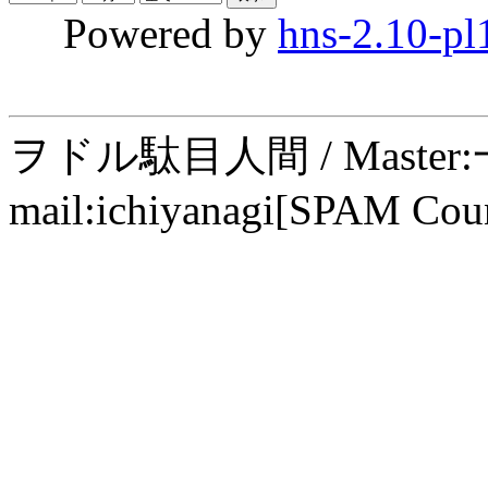
Powered by
hns-2.10-pl
ヲドル駄目人間 / Maste
mail:ichiyanagi[SPAM Cou