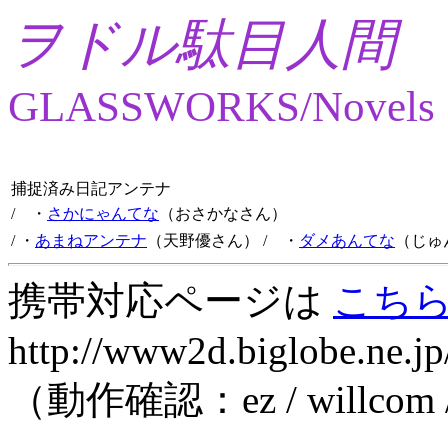
ヲドル駄目人間
GLASSWORKS/Novels
捕捉済み日記アンテナ
/ ・
さかにゃんてな
（おさかなさん）
/ ・
あまねアンテナ
（天野優さん）
/ ・
ダメあんてな
（じゅ
携帯対応ページは
こち
http://www2d.biglobe.ne.jp
（動作確認：ez / willcom 