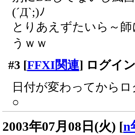
(´Д`;)ﾉ
とりあえずたいら～師
うｗｗ
#3
[
FFXI関連
] ログイ
日付が変わってからロ
○
2003年07月08日(火)
[
n