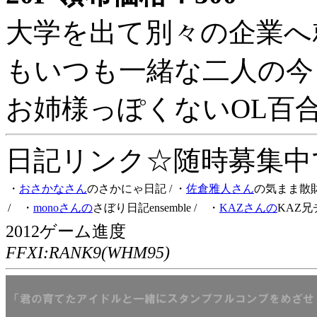
大学を出て別々の企業へ
もいつも一緒な二人の今
お姉様っぽくないOL百
日記リンク☆随時募集中です
・
おさかなさん
のさかにゃ日記
/ ・
佐倉雅人さん
の気まま散
/ ・
monoさんの
さぼり日記ensemble
/ ・
KAZさんの
KAZ兄
2012ゲーム進度
FFXI:RANK9(WHM95)