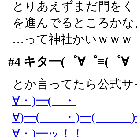
とりあえずまだ門をくぐっ
を進んでるところかな
…って神社かいｗｗｗ
#4
キタ━(゜∀゜≡(゜∀゜≡
とか言ってたら公式サ
∀・)━( ・
∀)━( ・)━( )━
∀・)━ッ！！