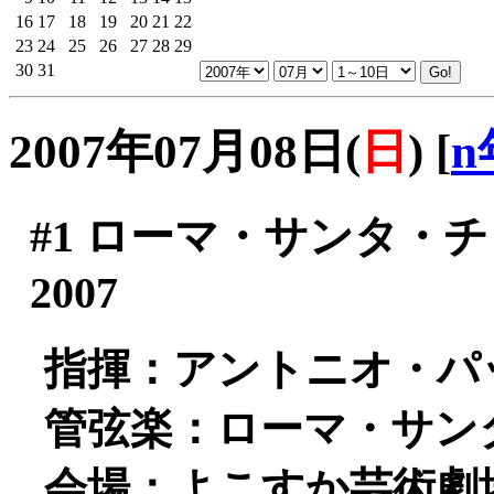
16
17
18
19
20
21
22
23
24
25
26
27
28
29
30
31
2007年07月08日(
日
)
[
n
#1
ローマ・サンタ・チ
2007
指揮：アントニオ・パ
管弦楽：ローマ・サン
会場：よこすか芸術劇