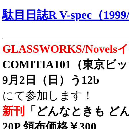
駄目日誌R V-spec（1999/
GLASSWORKS/Nove
COMITIA101（東京
9月2日（日）う12b
にて参加します！
新刊
「どんなときも どん
20P 領布価格￥300