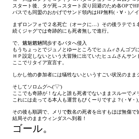
スタート後、タゲ死→スタート戻り回避のため各OPでH
バスでも同盟のおかげでサンド領内はHP無料(・∀・)／
まずロンフォで２名死亡（オークに…）その後ラテで１
続くジャグでは奇跡的にも死者無しで進行。
で、魑魅魍魎闊歩するバタへ侵入
もうちょっとでジュノとゆーところでヒュム♂さんゴブに惨殺
ＨＰ設定しないという大冒険に出ていたヒュムさんサンドへ帰
ここでリタイア宣言す。
しかし他の参加者には犠牲ないというすごい状況のまま
そしてソロムグへ('▽')
ここでも奇跡が！なんと誰も死者でないままスルーでメリへ
これには走ってる本人も運営もびくーりですよ？(・∀・)
その後も順調で、メリで数名の死者を出すもほぼ無傷で
結局そのままウィンダスへ到着！
ゴール。