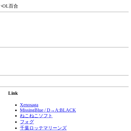
OL百合
Link
Xenosaga
MissingBlue / D→A:BLACK
ねこねこソフト
フォグ
千葉ロッテマリーンズ