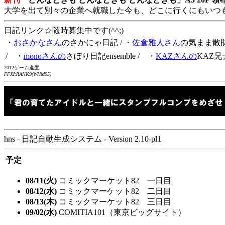
大学を出て別々の企業へ就職した今も、どこに行くにもいつ
日記リンク☆随時募集中です(^^;)
・
おさかなさん
のさかにゃ日記
/ ・
佐倉雅人さん
の気まま散
/ ・
monoさんの
さぼり日記ensemble
/ ・
KAZさんの
KAZ兄
2012ゲーム進度
FFXI:RANK9(WHM95)
hns - 日記自動生成システム - Version 2.10-pl1
予定
08/11(火)
コミックマーケット82 一日目
08/12(水)
コミックマーケット82 二日目
08/13(木)
コミックマーケット82 三日目
09/02(水)
COMITIA101（東京ビッグサイト）