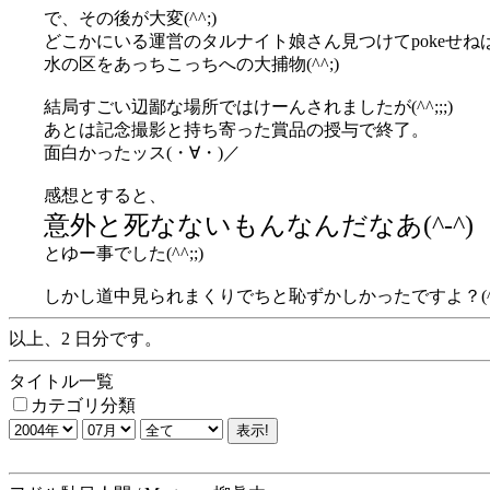
で、その後が大変(^^;)
どこかにいる運営のタルナイト娘さん見つけてpokeせね
水の区をあっちこっちへの大捕物(^^;)
結局すごい辺鄙な場所ではけーんされましたが(^^;;;)
あとは記念撮影と持ち寄った賞品の授与で終了。
面白かったッス(・∀・)／
感想とすると、
意外と死なないもんなんだなあ(^-^)
とゆー事でした(^^;;)
しかし道中見られまくりでちと恥ずかしかったですよ？(^^;
以上、2 日分です。
タイトル一覧
カテゴリ分類