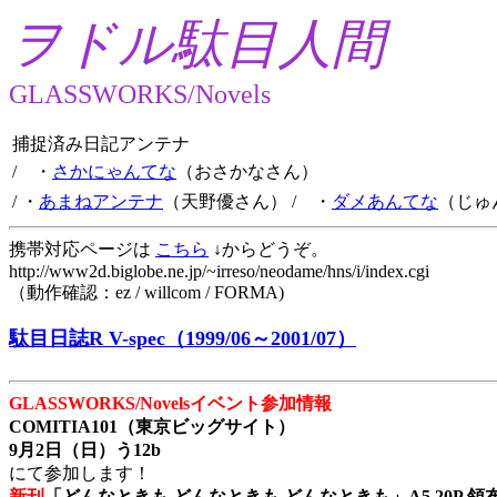
ヲドル駄目人間
GLASSWORKS/Novels
捕捉済み日記アンテナ
/ ・
さかにゃんてな
（おさかなさん）
/ ・
あまねアンテナ
（天野優さん）
/ ・
ダメあんてな
（じゅ
携帯対応ページは
こちら
↓からどうぞ。
http://www2d.biglobe.ne.jp/~irreso/neodame/hns/i/index.cgi
（動作確認：ez / willcom / FORMA)
駄目日誌R V-spec（1999/06～2001/07）
GLASSWORKS/Novelsイベント参加情報
COMITIA101（東京ビッグサイト）
9月2日（日）う12b
にて参加します！
新刊
「どんなときも どんなときも どんなときも」A5 20P 領布