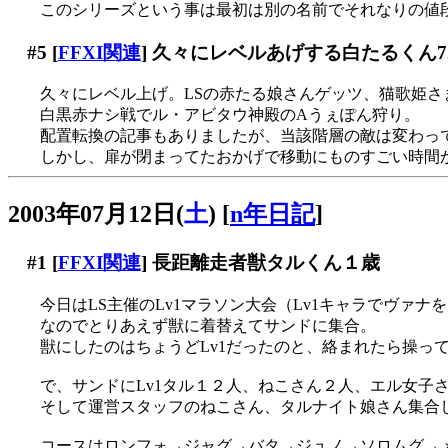
このシリーズという事は最初は別の名前でそれなりの値段で売
#5
[
FFXI関連
] 久々にレベルあげする白たるくん7
久々にレベル上げ。LSの赤たる娘さんゲッツ、猫歌姫さま
白黒赤ナシ戦でル・アビタウ神殿のAうぇぽん狩り。
配置転換の記事もありましたが、当該階層の敵は変わっ
しかし、扉が閉まってたおかげで移動にものすごい時間か
2003年07月12日(
土
)
[
n年日記
]
#1
[
FFXI関連
] 長距離走者獣タルくん１歳
今日はLS主催のLv1マラソン大会（Lv1キャラでヴァ
なのでとりあえず獣に着替えてサンドに集合。
獣にしたのはちょうどLv1だったのと、絡まれたら操って逃
で、サンドにLv1タル１２人、ねこさん２人、エル女子
そして運営スタッフのねこさん、タルナイト娘さん集合
コースはロンフォ→ジャグ→バタ→ジュノ→ソロムグ→