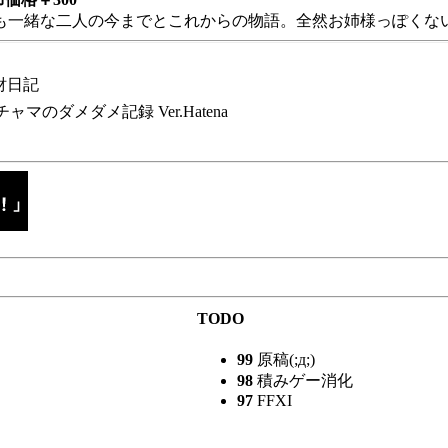
も一緒な二人の今までとこれからの物語。全然お姉様っぽくない
財日記
チャマのダメダメ記録 Ver.Hatena
TODO
99
原稿(;д;)
98
積みゲー消化
97
FFXI