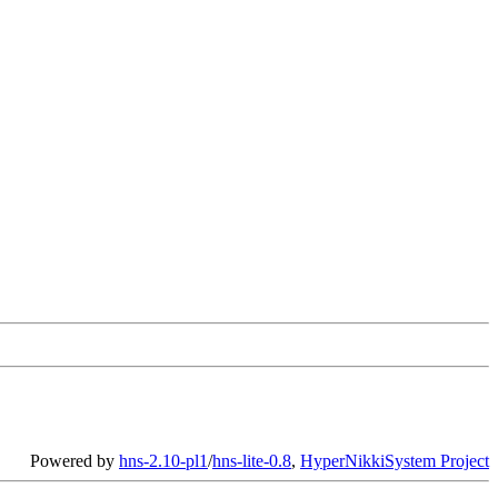
Powered by
hns-2.10-pl1
/
hns-lite-0.8
,
HyperNikkiSystem Project