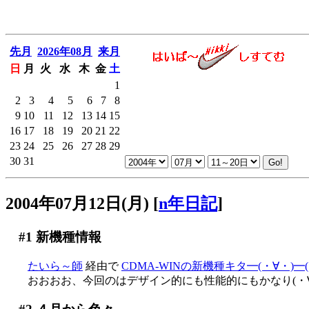
先月
2026年08月
来月
日
月
火
水
木
金
土
1
2
3
4
5
6
7
8
9
10
11
12
13
14
15
16
17
18
19
20
21
22
23
24
25
26
27
28
29
30
31
2004年07月12日(月)
[
n年日記
]
#1
新機種情報
たいら～師
経由で
CDMA-WINの新機種キタ━(・∀・)
おおおお、今回のはデザイン的にも性能的にもかなり(・