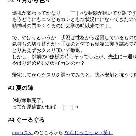
#2
４月から色々
環境が変わってかなり＿｜￣｜○な状態が続いてた訳で
もうどうにもニンともカンともな状況にになってきたの
精神科の門をくぐるのは大学の時以来ですよ。
で、やはりというか、状況は性格から起因しているもの
気持ちの切り替えが下手なのと何でも極端に突き詰めて
とりあえずおクスリ頂いて撤退。
しかし、以前のO嬢様の時もそうでしたが、先生に一通
やはり溜め込むのがイカンのか？
帰宅してからクスリを調べてみると、抗不安剤と抗うつ剤でし
#3
夏の陣
休暇奪取完了。
ってか原稿書かねば＿｜￣｜○
#4
ぐーるぐる
monoさん
のところから
なんじゃこりゃ（笑）