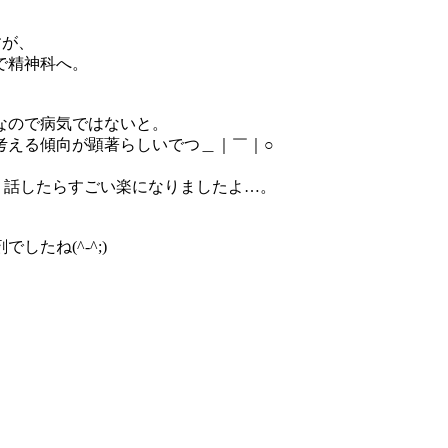
すが、
で精神科へ。
なので病気ではないと。
考える傾向が顕著らしいでつ＿｜￣｜○
り話したらすごい楽になりましたよ…。
たね(^-^;)