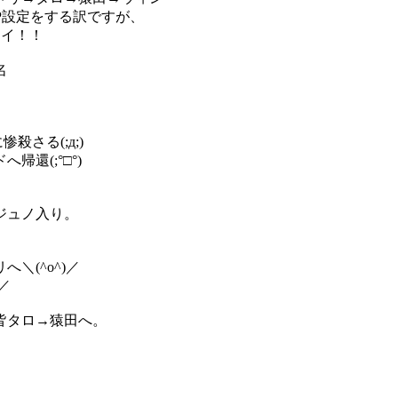
P設定をする訳ですが、
イイ！！
名
さる(;д;)
還(;°□°)
ジュノ入り。
＼(^o^)／
／
皆タロ→猿田へ。