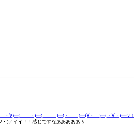
━( ・∀)━( ・)━( )━(・ )━(∀・ )━(・∀・)━ッ
∀・)／イイ！！感じですなあああああぅ