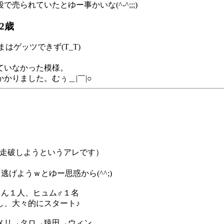
られていたとゆー事かいな(^-^;;;)
2歳
はゲッツできず(T_T)
ていなかった模様。
かりました。むぅ＿|￣|○
ナを走破しようというアレです）
げようｗとゆー思惑から(^^;)
さん１人、ヒュム♂１名
し、大々的にスタート♪
メリ→タロ→猿田→ウィン