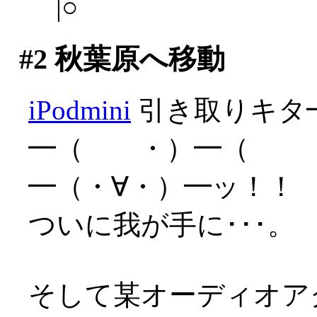
￣|○
#2
秋葉原へ移動
iPodmini
引き取りキタ
━（ ・）━（ 
━（・∀・）━ッ！！
ついに我が手に･･･。
そして某オーディオア