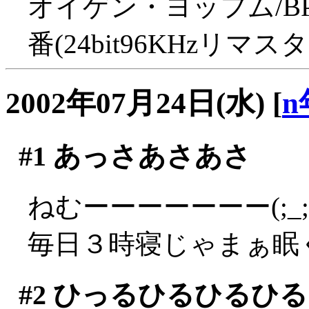
オイゲン・ヨッフム/B
番(24bit96KHzリマ
2002年07月24日(水)
[
n
#1
あっさあさあさ
ねむーーーーーーー(;_;
毎日３時寝じゃまぁ眠
#2
ひっるひるひるひる