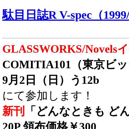
駄目日誌R V-spec（1999/
GLASSWORKS/Nove
COMITIA101（東京
9月2日（日）う12b
にて参加します！
新刊
「どんなときも どん
20P 領布価格￥300