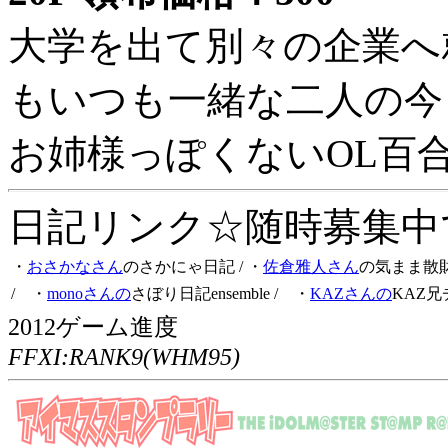
大学を出て別々の企業へ
もいつも一緒な二人の今
お姉様っぽくないOL百
日記リンク☆随時募集中です
・
おさかなさん
のさかにゃ日記
/ ・
佐倉雅人さん
の気まま散
/ ・
monoさんの
さぼり日記ensemble
/ ・
KAZさんの
KAZ兄
2012ゲーム進度
FFXI:RANK9(WHM95)