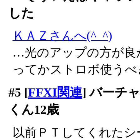
した
ＫＡＺさんへ(^_^)
…光のアップの方が良か
ってかストロボ使うべ
#5
[
FFXI関連
] バー
くん12歳
以前ＰＴしてくれたシ