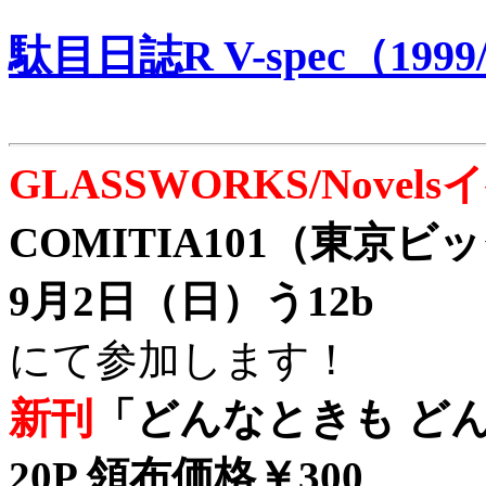
駄目日誌R V-spec（1999/
GLASSWORKS/Nove
COMITIA101（東京
9月2日（日）う12b
にて参加します！
新刊
「どんなときも どん
20P 領布価格￥300