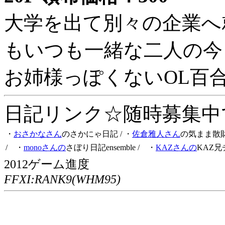
大学を出て別々の企業へ
もいつも一緒な二人の今
お姉様っぽくないOL百
日記リンク☆随時募集中です
・
おさかなさん
のさかにゃ日記
/ ・
佐倉雅人さん
の気まま散
/ ・
monoさんの
さぼり日記ensemble
/ ・
KAZさんの
KAZ兄
2012ゲーム進度
FFXI:RANK9(WHM95)