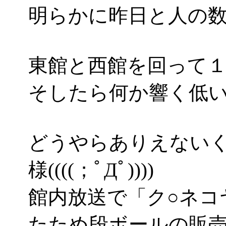
明らかに昨日と人の
東館と西館を回って
そしたら何か響く低
どうやらありえない
様((((；ﾟДﾟ))))
館内放送で「ク○ネコ
たため段ボールの販