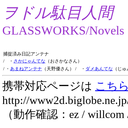
ヲドル駄目人間
GLASSWORKS/Novels
捕捉済み日記アンテナ
/ ・
さかにゃんてな
（おさかなさん）
/ ・
あまねアンテナ
（天野優さん）
/ ・
ダメあんてな
（じゅ
携帯対応ページは
こち
http://www2d.biglobe.ne.jp
（動作確認：ez / willcom 