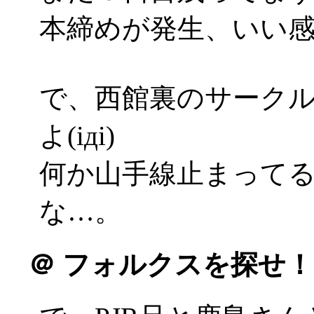
本締めが発生、いい感じ(
で、西館裏のサーク
よ(iдi)
何か山手線止まって
な…。
＠
フォルクスを探せ！