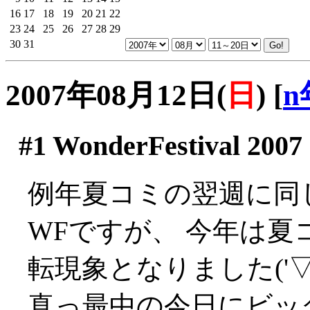
16
17
18
19
20
21
22
23
24
25
26
27
28
29
30
31
2007年08月12日(
日
)
[
n
#1
WonderFestival 20
例年夏コミの翌週に同
WFですが、 今年は
転現象となりました('
真っ最中の今日にビッグ