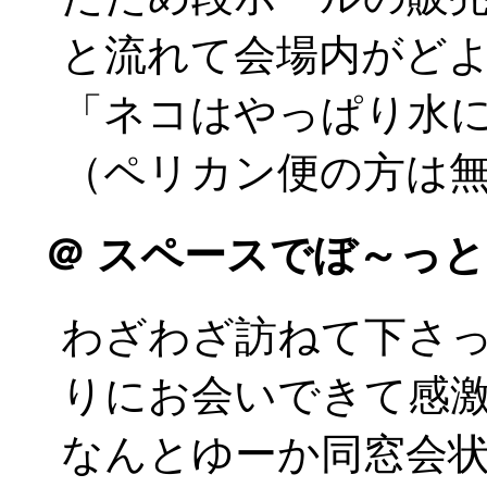
と流れて会場内がど
「ネコはやっぱり水
（ペリカン便の方は
＠
スペースでぼ～っと
わざわざ訪ねて下さ
りにお会いできて感激(
なんとゆーか同窓会