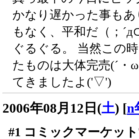
かなり遅かった事もあ
もなく、平和だ（；´д⊂
ぐるぐる。 当然この
たものは大体完売(´・ω
てきましたよ('▽')
2006年08月12日(
土
)
[
n
#1
コミックマーケット