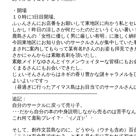
・開場
１０時に3日目開場。
ふぃんさんにお店番をお願いして東地区に向かう私とセ
しかし！昨日の涼しさが何だったのだというくらい暑い
鹿島さんの「女性に優しく男に厳しい有明」に激しく納
今回東地区にお知り合いのサークルさんが集中していた
まさPに案内してもらって某有名Pさんのお姿も拝見でき
さかにゃんからは素敵名刺を頂いたし、
素敵メイドなゆさんとイケメンウェイターな皆様にもお
くまるさんにもお会いできたし、
じぇいそんさんからはネギの香り豊かな謎キャラメルを
よいよい♪ですっ
（昼過ぎに行ったアイマス島はお目当てのサークルさんほ
--------------------------------------------------------
追記：
自分のサークルに戻って売り子。
･･･だから自分の本の中身説明しながら売るのは苦手なん
これ何て羞恥プレイ？･゜･(ノД`)･゜･
そして、創作文芸島なのに、どうやら（ウチも含め）百