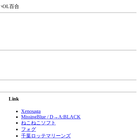
OL百合
Link
Xenosaga
MissingBlue / D→A:BLACK
ねこねこソフト
フォグ
千葉ロッテマリーンズ