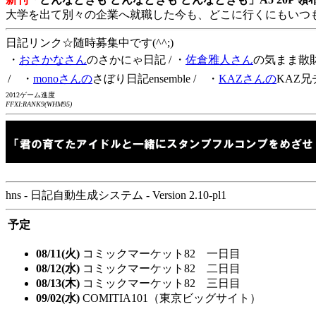
大学を出て別々の企業へ就職した今も、どこに行くにもいつ
日記リンク☆随時募集中です(^^;)
・
おさかなさん
のさかにゃ日記
/ ・
佐倉雅人さん
の気まま散
/ ・
monoさんの
さぼり日記ensemble
/ ・
KAZさんの
KAZ兄
2012ゲーム進度
FFXI:RANK9(WHM95)
hns - 日記自動生成システム - Version 2.10-pl1
予定
08/11(火)
コミックマーケット82 一日目
08/12(水)
コミックマーケット82 二日目
08/13(木)
コミックマーケット82 三日目
09/02(水)
COMITIA101（東京ビッグサイト）