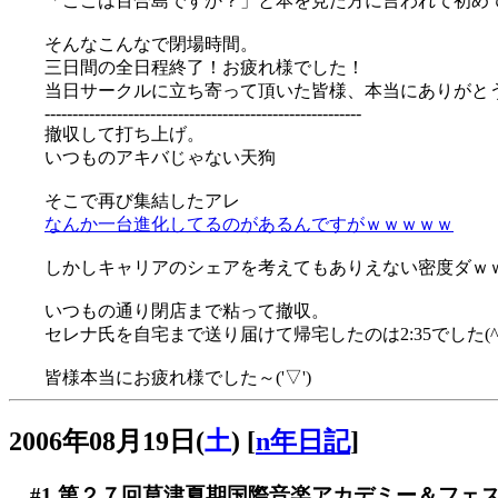
「ここは百合島ですか？」と本を見た方に言われて初め
そんなこんなで閉場時間。
三日間の全日程終了！お疲れ様でした！
当日サークルに立ち寄って頂いた皆様、本当にありがと
---------------------------------------------------------
撤収して打ち上げ。
いつものアキバじゃない天狗
そこで再び集結したアレ
なんか一台進化してるのがあるんですがｗｗｗｗｗ
しかしキャリアのシェアを考えてもありえない密度ダｗ
いつもの通り閉店まで粘って撤収。
セレナ氏を自宅まで送り届けて帰宅したのは2:35でした(^-^
皆様本当にお疲れ様でした～('▽')
2006年08月19日(
土
)
[
n年日記
]
#1
第２７回草津夏期国際音楽アカデミー＆フェ