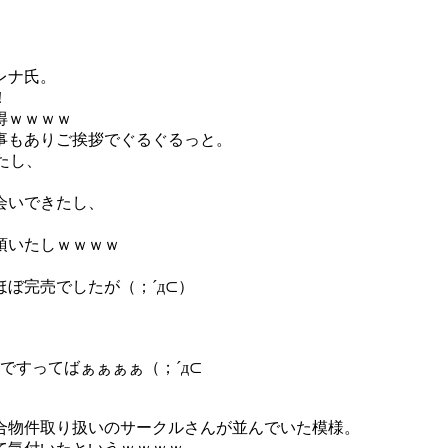
レナ氏。
！
得ｗｗｗｗ
事もありご挨拶でぐるぐるっと。
たし、
会いできたし、
頂いたしｗｗｗｗ
ぼ完売でしたが（；´д⊂）
ですってばぁぁぁぁ（；´д⊂
合物件取り扱いのサークルさんが並んでいた模様。