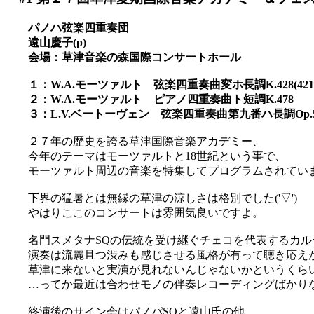
パノハ弦楽四重奏団
遠山慶子(p)
会場：草津音楽の森国際コンサートホール
１：W.A.モーツァルト 弦楽四重奏曲変ホ長調K.428(421
２：W.A.モーツァルト ピアノ四重奏曲ト短調K.478
３：L.V.ベートーヴェン 弦楽四重奏曲第九番ハ長調Op.
２７年の歴史を誇る草津国際音楽アカデミー、
今年のテーマはモーツァルトと18世紀という事で、
モーツァルト周辺の音楽を特集してプログラムされてい
下界の猛暑とは無縁の草津の涼しさは格別でした('▽')
やはりここのコンサートは雰囲気良いですよ。
名門スメタナSQの伝統を受け継ぐチェコを代表するカ
演奏は流麗且つ渋みも感じさせる風格が有って聴き応え
草津に来ないと実演が見れないんじゃないかというくら
…ってか最近は合わせモノの伴奏レコーディングばかり
終演後のサイン会はパノパSQと遠山氏の他、