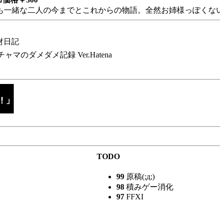
も一緒な二人の今までとこれからの物語。全然お姉様っぽくない
財日記
チャマのダメダメ記録 Ver.Hatena
TODO
99
原稿(;д;)
98
積みゲー消化
97
FFXI