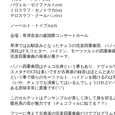
パヴェル・ゼイファルト(vn)
ミロスラフ・セノトウカ(va)
ヤロスラフ・クールハン(vc)
ノーベルト・トイブル(cl)
会場：草津音楽の森国際コンサートホール
草津ではお馴染みとなったチェコの弦楽四重奏団、パノパ
演目はF.X.リヒター、ハイドン、モーツァルトの四重奏
弦楽四重奏曲の発展が裏テーマ。
パノハ四重奏団はチェコ出身という事もあり、ドヴォル
スメタナのCDは多いですが古典派の録音はほとんどあ
という事で彼らのモーツァルト、ハイドンを聴けるのは
（いや、チェコでも演奏してはいるんでしょうけれど(^-^;
ある意味非常に貴重です('▽')
このカルテットはアンサンブルが美しく決して身を切る
暖色系の音が魅力です（チェコフィルに似てる？？）
フツーに考えて古典派の弦楽四重奏曲だけでプログラム