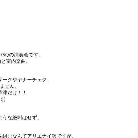
SQの演奏会です。
曲と室内楽曲。
ザークやヤナーチェク、
りません。
草津だけ！！
)）
ような絶叫はせず、
を組むなんてアリエナイ訳ですが、