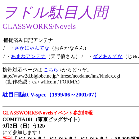
ヲドル駄目人間
GLASSWORKS/Novels
捕捉済み日記アンテナ
/ ・
さかにゃんてな
（おさかなさん）
/ ・
あまねアンテナ
（天野優さん）
/ ・
ダメあんてな
（じゅ
携帯対応ページは
こちら
↓からどうぞ。
http://www2d.biglobe.ne.jp/~irreso/neodame/hns/i/index.cgi
（動作確認：ez / willcom / FORMA)
駄目日誌R V-spec（1999/06～2001/07）
GLASSWORKS/Novelsイベント参加情報
COMITIA101（東京ビッグサイト）
9月2日（日）う12b
にて参加します！
新刊
「どんなときも どんなときも どんなときも」A5 20P 領布