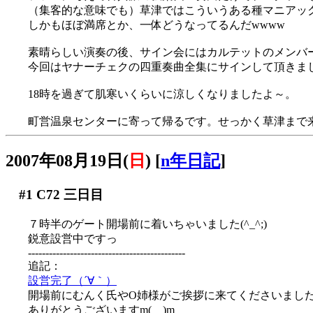
（集客的な意味でも）草津ではこういうある種マニアッ
しかもほぼ満席とか、一体どうなってるんだwwww
素晴らしい演奏の後、サイン会にはカルテットのメンバ
今回はヤナーチェクの四重奏曲全集にサインして頂きました(
18時を過ぎて肌寒いくらいに涼しくなりましたよ～。
町営温泉センターに寄って帰るです。せっかく草津まで
2007年08月19日(
日
)
[
n年日記
]
#1
C72 三日目
７時半のゲート開場前に着いちゃいました(^_^;)
鋭意設営中ですっ
---------------------------------------------
追記：
設営完了（´∀｀）
開場前にむんく氏やO姉様がご挨拶に来てくださいまし
ありがとうございますm(__)m