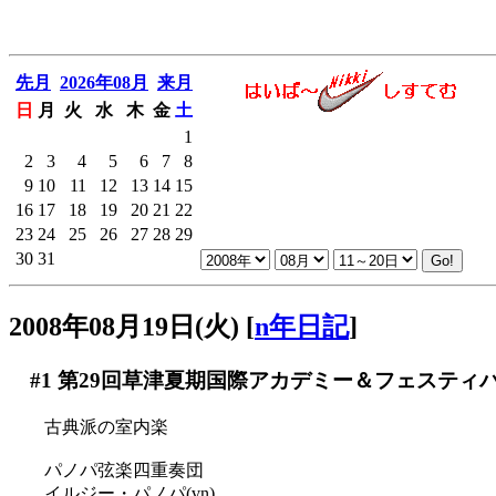
先月
2026年08月
来月
日
月
火
水
木
金
土
1
2
3
4
5
6
7
8
9
10
11
12
13
14
15
16
17
18
19
20
21
22
23
24
25
26
27
28
29
30
31
2008年08月19日(火)
[
n年日記
]
#1
第29回草津夏期国際アカデミー＆フェスティ
古典派の室内楽
パノパ弦楽四重奏団
イルジー・パノパ(vn)