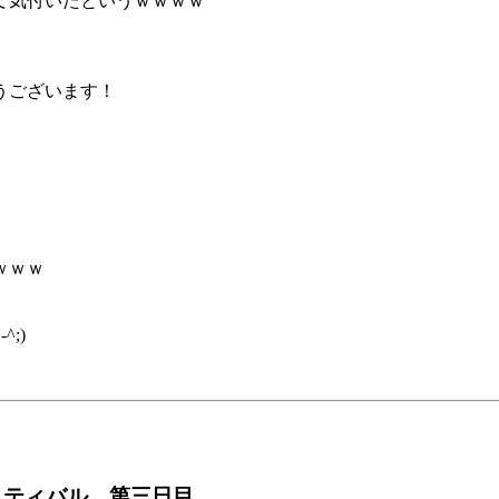
て気付いたというｗｗｗｗ
うございます！
ｗｗｗ
;)
スティバル 第三日目