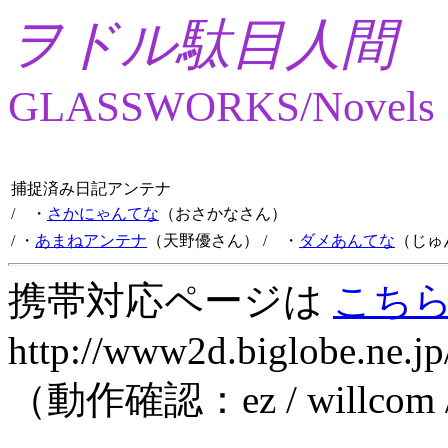
ヲドル駄目人間
GLASSWORKS/Novels
捕捉済み日記アンテナ
/ ・
さかにゃんてな
（おさかなさん）
/ ・
あまねアンテナ
（天野優さん）
/ ・
ダメあんてな
（じゅ
携帯対応ページは
こち
http://www2d.biglobe.ne.jp
（動作確認：ez / willcom 