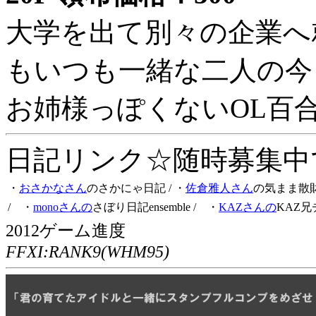
大学を出て別々の企業へ
もいつも一緒な二人の今
お姉様っぽくないOL百
日記リンク☆随時募集中です
・
おさかなさん
のさかにゃ日記
/ ・
佐倉雅人さん
の気まま散
/ ・
monoさんの
さぼり日記ensemble
/ ・
KAZさんの
KAZ兄
2012ゲーム進度
FFXI:RANK9(WHM95)