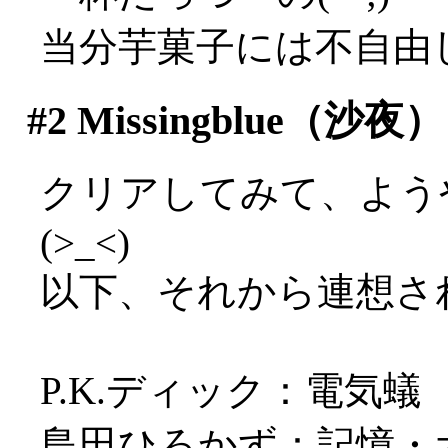
当分芋菓子には不自由
#2
Missingblue（沙夜）
クリアしてみて、よう
(>_<)
以下、それから連想さ
P.K.ディック：電気蟻
島田ひろかず：記憶・