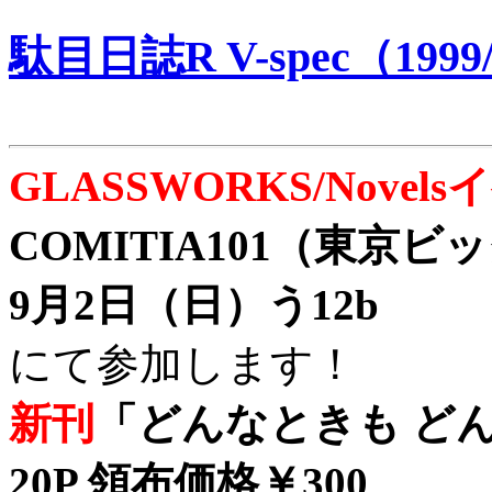
駄目日誌R V-spec（1999/
GLASSWORKS/Nove
COMITIA101（東京
9月2日（日）う12b
にて参加します！
新刊
「どんなときも どん
20P 領布価格￥300