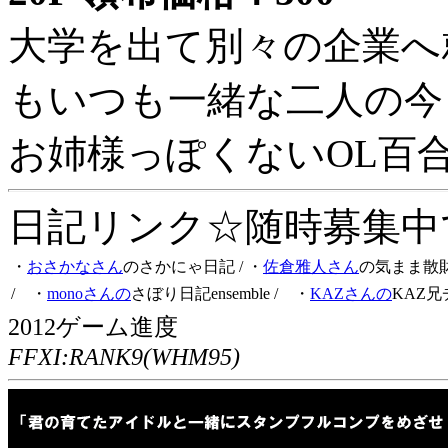
大学を出て別々の企業へ
もいつも一緒な二人の今
お姉様っぽくないOL百
日記リンク☆随時募集中です
・
おさかなさん
のさかにゃ日記
/ ・
佐倉雅人さん
の気まま散
/ ・
monoさんの
さぼり日記ensemble
/ ・
KAZさんの
KAZ兄
2012ゲーム進度
FFXI:RANK9(WHM95)