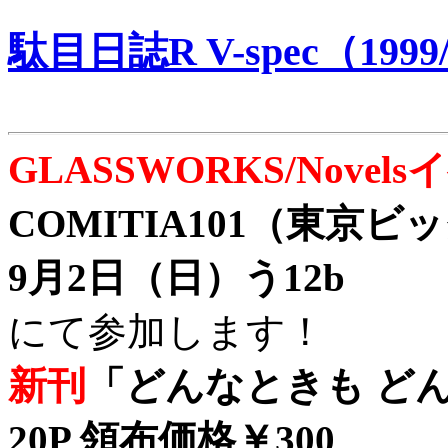
駄目日誌R V-spec（1999/
GLASSWORKS/Nove
COMITIA101（東京
9月2日（日）う12b
にて参加します！
新刊
「どんなときも どん
20P 領布価格￥300