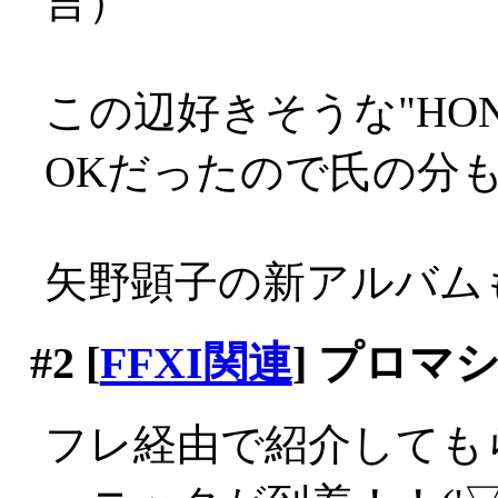
言）
この辺好きそうな"HO
OKだったので氏の分も
矢野顕子の新アルバムも
#2
[
FFXI関連
] プロマ
フレ経由で紹介しても