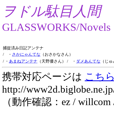
ヲドル駄目人間
GLASSWORKS/Novels
捕捉済み日記アンテナ
/ ・
さかにゃんてな
（おさかなさん）
/ ・
あまねアンテナ
（天野優さん）
/ ・
ダメあんてな
（じゅ
携帯対応ページは
こち
http://www2d.biglobe.ne.jp
（動作確認：ez / willcom 