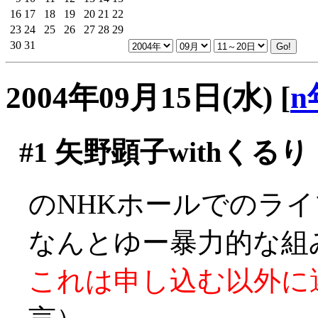
16
17
18
19
20
21
22
23
24
25
26
27
28
29
30
31
2004年09月15日(水)
[
n
#1
矢野顕子withくるり
のNHKホールでのラ
なんとゆー暴力的な組み合
これは申し込む以外に