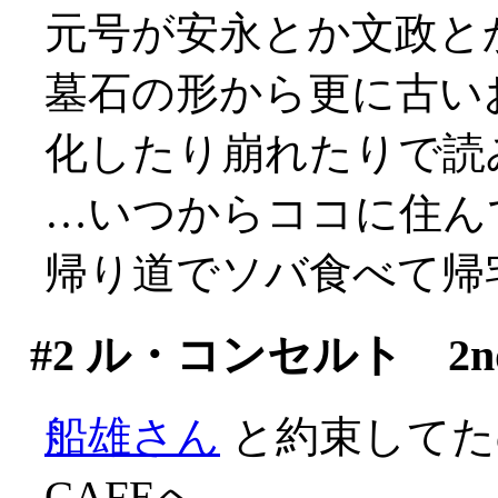
元号が安永とか文政とか
墓石の形から更に古い
化したり崩れたりで読
…いつからココに住んで
帰り道でソバ食べて帰
#2
ル・コンセルト 2nd S
船雄さん
と約束してたの
CAFEへ。