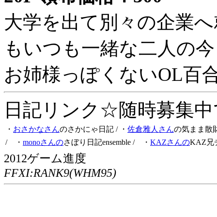
大学を出て別々の企業へ
もいつも一緒な二人の今
お姉様っぽくないOL百
日記リンク☆随時募集中です
・
おさかなさん
のさかにゃ日記
/ ・
佐倉雅人さん
の気まま散
/ ・
monoさんの
さぼり日記ensemble
/ ・
KAZさんの
KAZ兄
2012ゲーム進度
FFXI:RANK9(WHM95)