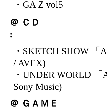
・GA Z vol5
＠
ＣＤ
:
・SKETCH SHOW 「AU
/ AVEX)
・UNDER WORLD 「AHu
Sony Music)
＠
ＧＡＭＥ