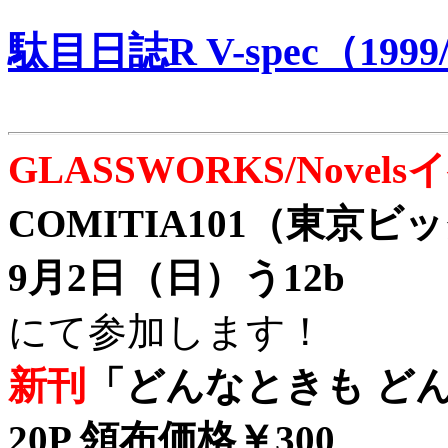
駄目日誌R V-spec（1999/
GLASSWORKS/Nove
COMITIA101（東京
9月2日（日）う12b
にて参加します！
新刊
「どんなときも どん
20P 領布価格￥300