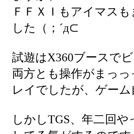
ＦＦＸＩもアイマスも
した（；´д⊂
試遊はX360ブースで
両方とも操作がまっっ
レイでしたが、ゲーム自
しかしTGS、年二回