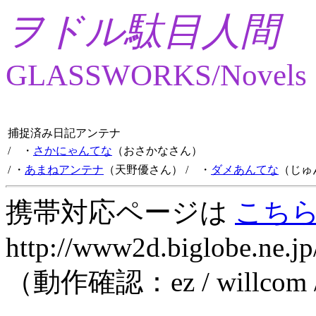
ヲドル駄目人間
GLASSWORKS/Novels
捕捉済み日記アンテナ
/ ・
さかにゃんてな
（おさかなさん）
/ ・
あまねアンテナ
（天野優さん）
/ ・
ダメあんてな
（じゅ
携帯対応ページは
こち
http://www2d.biglobe.ne.jp
（動作確認：ez / willcom 