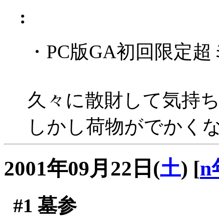
:
・PC版GA初回限定
久々に散財して気持ち(
しかし荷物がでかくなりす
2001年09月22日(
土
)
[
n
#1
墓参