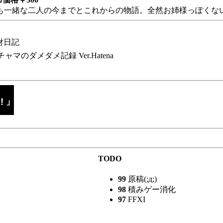
も一緒な二人の今までとこれからの物語。全然お姉様っぽくない
財日記
チャマのダメダメ記録 Ver.Hatena
TODO
99
原稿(;д;)
98
積みゲー消化
97
FFXI