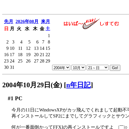
先月
2026年08月
来月
日
月
火
水
木
金
土
1
2
3
4
5
6
7
8
9
10
11
12
13
14
15
16
17
18
19
20
21
22
23
24
25
26
27
28
29
30
31
2004年10月29日(金)
[
n年日記
]
#1
PC
今月の11日にWindowsXPがカッ飛んでくれまして起
再インストールしてSP2にまでしてグラフィックとサウ
何が一番面倒かってFFXIの再インストールですよ＿|￣|○