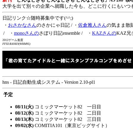
大学を出て別々の企業へ就職した今も、どこに行くにもいつ
日記リンク☆随時募集中です(^^;)
・
おさかなさん
のさかにゃ日記
/ ・
佐倉雅人さん
の気まま散
/ ・
monoさんの
さぼり日記ensemble
/ ・
KAZさんの
KAZ兄
2012ゲーム進度
FFXI:RANK9(WHM95)
hns - 日記自動生成システム - Version 2.10-pl1
予定
08/11(火)
コミックマーケット82 一日目
08/12(水)
コミックマーケット82 二日目
08/13(木)
コミックマーケット82 三日目
09/02(水)
COMITIA101（東京ビッグサイト）