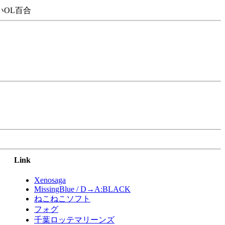
OL百合
Link
Xenosaga
MissingBlue / D→A:BLACK
ねこねこソフト
フォグ
千葉ロッテマリーンズ