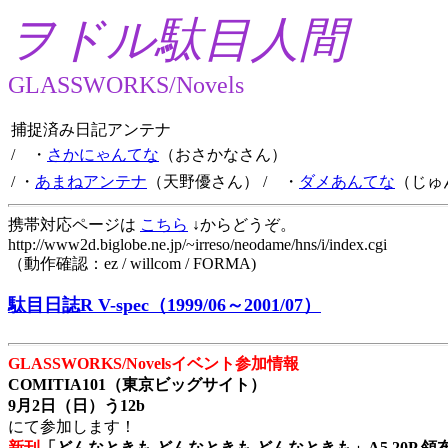
ヲドル駄目人間
GLASSWORKS/Novels
捕捉済み日記アンテナ
/ ・
さかにゃんてな
（おさかなさん）
/ ・
あまねアンテナ
（天野優さん）
/ ・
ダメあんてな
（じゅ
携帯対応ページは
こちら
↓からどうぞ。
http://www2d.biglobe.ne.jp/~irreso/neodame/hns/i/index.cgi
（動作確認：ez / willcom / FORMA)
駄目日誌R V-spec（1999/06～2001/07）
GLASSWORKS/Novelsイベント参加情報
COMITIA101（東京ビッグサイト）
9月2日（日）う12b
にて参加します！
新刊
「どんなときも どんなときも どんなときも」A5 20P 領布