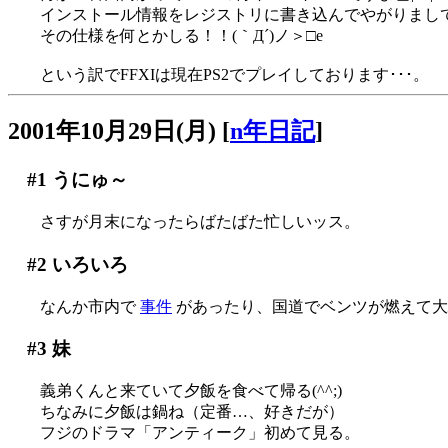
インストール情報をレジストリに書き込んでやがりまして
その仕様を何とかしる！！(｀Д´)ノ＞□e
という訳でFFXIは現在PS2でプレイしております･･･。
2001年10月29日(月)
[
n年日記
]
#1
うにゅ～
さすが月末になったらばたばた忙しいッス。
#2
いろいろ
なんか市内で
事件
があったり、国道でベンツが燃えて大
#3
妹
義弟くんと来ていて夕飯を食べて帰る(^^;)
ちなみに夕飯は鍋ね（定番…、好きだが）
フジのドラマ「アンティーク」初めて見る。