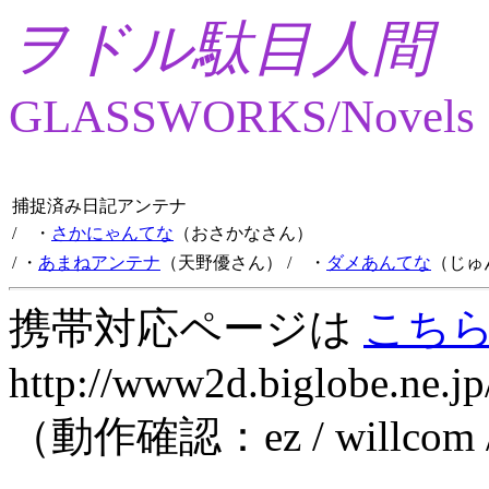
ヲドル駄目人間
GLASSWORKS/Novels
捕捉済み日記アンテナ
/ ・
さかにゃんてな
（おさかなさん）
/ ・
あまねアンテナ
（天野優さん）
/ ・
ダメあんてな
（じゅ
携帯対応ページは
こち
http://www2d.biglobe.ne.jp
（動作確認：ez / willcom 