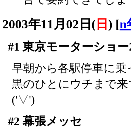
2003年11月02日(
日
)
[
n
#1
東京モーターショー2
早朝から各駅停車に乗っ
黒のひとにウチまで来
('▽')
#2
幕張メッセ