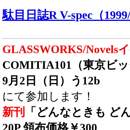
駄目日誌R V-spec（1999/
GLASSWORKS/Nove
COMITIA101（東京
9月2日（日）う12b
にて参加します！
新刊
「どんなときも どん
20P 領布価格￥300