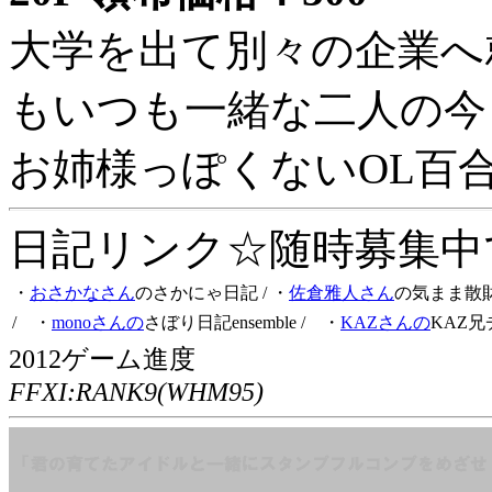
大学を出て別々の企業へ
もいつも一緒な二人の今
お姉様っぽくないOL百
日記リンク☆随時募集中です
・
おさかなさん
のさかにゃ日記
/ ・
佐倉雅人さん
の気まま散
/ ・
monoさんの
さぼり日記ensemble
/ ・
KAZさんの
KAZ兄
2012ゲーム進度
FFXI:RANK9(WHM95)