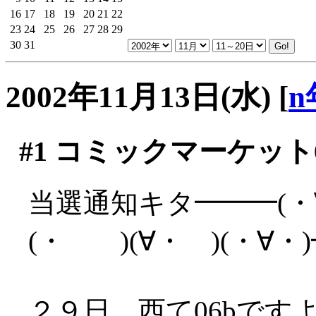
16
17
18
19
20
21
22
23
24
25
26
27
28
29
30
31
2002年11月13日(水)
[
n
#1
コミックマーケット6
当選通知キタ━━━(・
(・ )(∀・ )(・∀
２９日、西て06bです