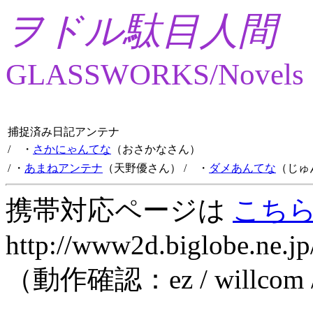
ヲドル駄目人間
GLASSWORKS/Novels
捕捉済み日記アンテナ
/ ・
さかにゃんてな
（おさかなさん）
/ ・
あまねアンテナ
（天野優さん）
/ ・
ダメあんてな
（じゅ
携帯対応ページは
こち
http://www2d.biglobe.ne.jp
（動作確認：ez / willcom 