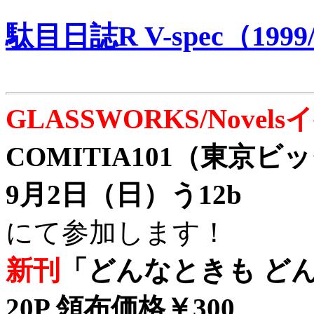
駄目日誌R V-spec（1999/
GLASSWORKS/Nove
COMITIA101（東京
9月2日（日）う12b
にて参加します！
新刊
「どんなときも どん
20P 領布価格￥300