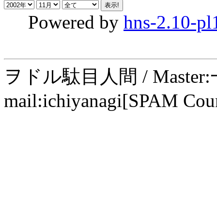
Powered by
hns-2.10-pl
ヲドル駄目人間 / Maste
mail:ichiyanagi[SPAM Cou