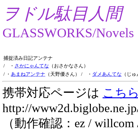
ヲドル駄目人間
GLASSWORKS/Novels
捕捉済み日記アンテナ
/ ・
さかにゃんてな
（おさかなさん）
/ ・
あまねアンテナ
（天野優さん）
/ ・
ダメあんてな
（じゅ
携帯対応ページは
こち
http://www2d.biglobe.ne.jp
（動作確認：ez / willcom 