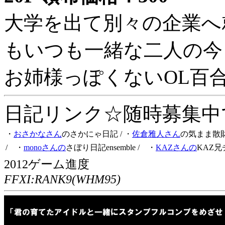
大学を出て別々の企業へ
もいつも一緒な二人の今
お姉様っぽくないOL百
日記リンク☆随時募集中です
・
おさかなさん
のさかにゃ日記
/ ・
佐倉雅人さん
の気まま散
/ ・
monoさんの
さぼり日記ensemble
/ ・
KAZさんの
KAZ兄
2012ゲーム進度
FFXI:RANK9(WHM95)