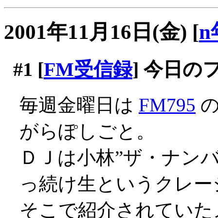
2001年11月16日(金)
[
n
#1
[
FM受信録
] 今日
毎週金曜日は
FM795
の
がらぽしごと。
ＤＪは小林”ザ・ナンバ
っ続け生というクレージー
そこで紹介されていた