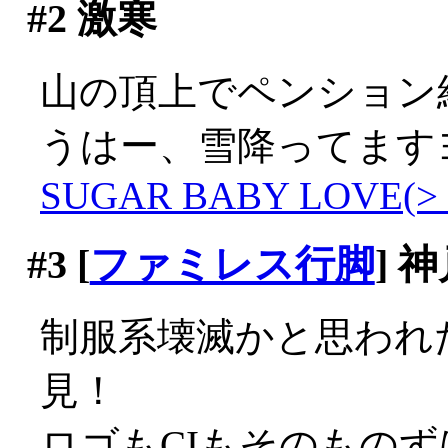
#2
激寒
山の頂上でペンション
うはー、雪降ってますヨ
SUGAR BABY LOVE(>_
#3
[
ファミレス行脚
] 
制服系壊滅かと思われ
見！
ロゴもCIもそのもの