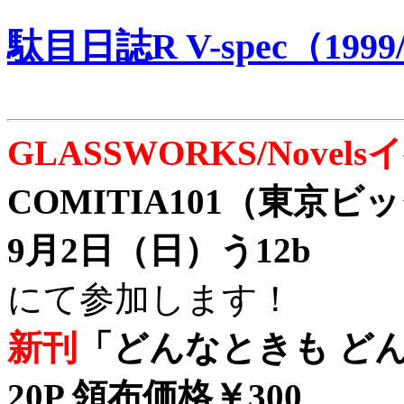
駄目日誌R V-spec（1999/
GLASSWORKS/Nove
COMITIA101（東京
9月2日（日）う12b
にて参加します！
新刊
「どんなときも どん
20P 領布価格￥300