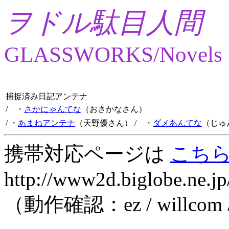
ヲドル駄目人間
GLASSWORKS/Novels
捕捉済み日記アンテナ
/ ・
さかにゃんてな
（おさかなさん）
/ ・
あまねアンテナ
（天野優さん）
/ ・
ダメあんてな
（じゅ
携帯対応ページは
こち
http://www2d.biglobe.ne.jp
（動作確認：ez / willcom 