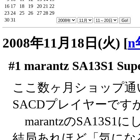
16
17
18
19
20
21
22
23
24
25
26
27
28
29
30
31
2008年11月18日(火)
[
n
#1
marantz SA13S1 Sup
ここ数ヶ月ショップ通
SACDプレイヤーです
marantzのSA13S1
結局あれほど「気にな