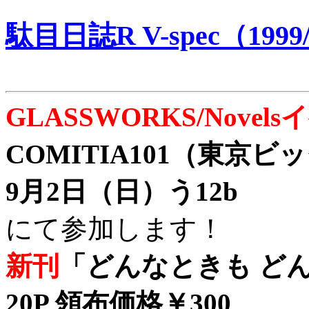
駄目日誌R V-spec（1999/
GLASSWORKS/Nove
COMITIA101（東京
9月2日（日）う12b
にて参加します！
新刊
「どんなときも どん
20P 領布価格￥300