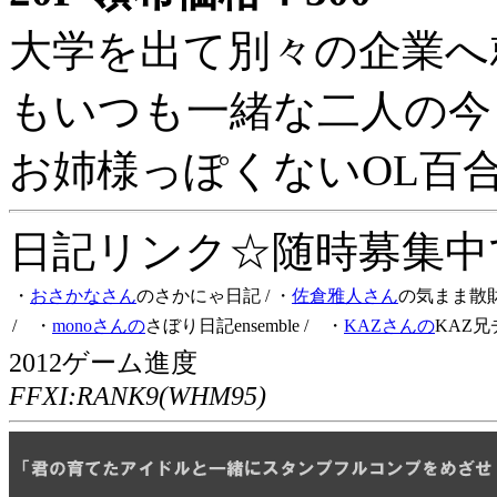
大学を出て別々の企業へ
もいつも一緒な二人の今
お姉様っぽくないOL百
日記リンク☆随時募集中です
・
おさかなさん
のさかにゃ日記
/ ・
佐倉雅人さん
の気まま散
/ ・
monoさんの
さぼり日記ensemble
/ ・
KAZさんの
KAZ兄
2012ゲーム進度
FFXI:RANK9(WHM95)