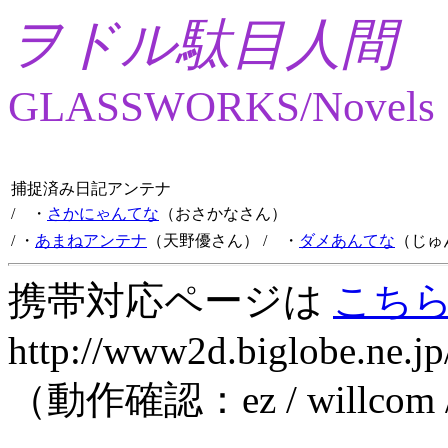
ヲドル駄目人間
GLASSWORKS/Novels
捕捉済み日記アンテナ
/ ・
さかにゃんてな
（おさかなさん）
/ ・
あまねアンテナ
（天野優さん）
/ ・
ダメあんてな
（じゅ
携帯対応ページは
こち
http://www2d.biglobe.ne.jp
（動作確認：ez / willcom 