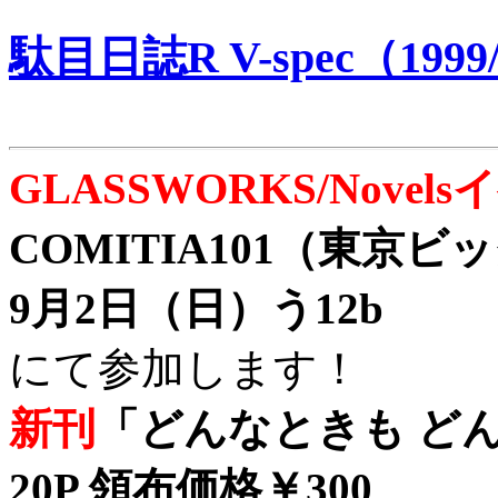
駄目日誌R V-spec（1999/
GLASSWORKS/Nove
COMITIA101（東京
9月2日（日）う12b
にて参加します！
新刊
「どんなときも どん
20P 領布価格￥300