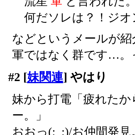
流星
軍
と言われた
何だソレは？！ジオ
などというメールが紹
軍ではなく群です…。っ
#2
[
妹関連
] やはり
妹から打電「疲れたか
ー。」
おおっ(;_;)/お仲間発見