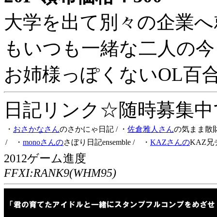
大学を出て別々の企業へ
もいつも一緒な二人の今
お姉様っぽくないOL百
日記リンク☆随時募集中です
・
おさかなさん
のさかにゃ日記
/ ・
佐倉雅人さん
の気まま散
/ ・
monoさんの
さぼり日記ensemble
/ ・
KAZさんの
KAZ兄
2012ゲーム進度
FFXI:RANK9(WHM95)