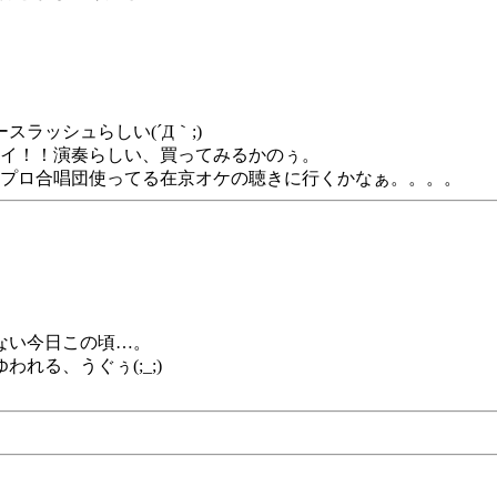
ラッシュらしい(´Д｀;)
/イイ！！演奏らしい、買ってみるかのぅ。
プロ合唱団使ってる在京オケの聴きに行くかなぁ。。。。
ない今日この頃…。
れる、うぐぅ(;_;)