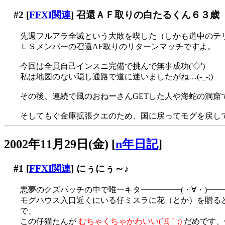
#2
[
FFXI関連
] 召還ＡＦ取りの白たるくん６３歳
先週フルアラ全滅という大敗を喫した（しかも道中のテ
ＬＳメンバーの召還AF取りのリターンマッチですよ。
今回は全員自己インスニ完備で挑んで無事成功('◇')ゞ
私は地図のない隠し通路で道に迷いましたがね…(-_-;)
その後、連続で風のおねーさんGETした人や海蛇の洞窟
そしてもぐ金庫拡張クエのため、国に戻ってモグを戻し
2002年11月29日(金)
[
n年日記
]
#1
[
FFXI関連
] にぅにぅ～♪
悪夢のクズパッチの中で唯一キタ━━━━━(・∀・)━
モグハウス入口近くにいる仔ミスラに花（とか）を贈る
で、
この仔猫たんが
むちゃくちゃかわいい(´Д｀;)
だめです、