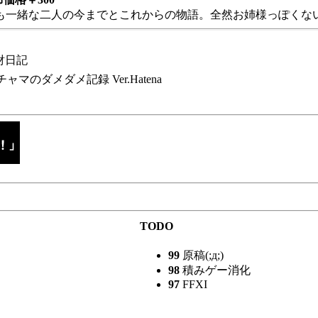
も一緒な二人の今までとこれからの物語。全然お姉様っぽくない
財日記
チャマのダメダメ記録 Ver.Hatena
TODO
99
原稿(;д;)
98
積みゲー消化
97
FFXI