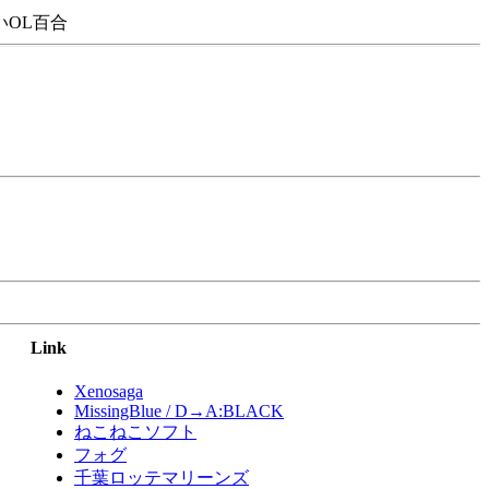
OL百合
Link
Xenosaga
MissingBlue / D→A:BLACK
ねこねこソフト
フォグ
千葉ロッテマリーンズ