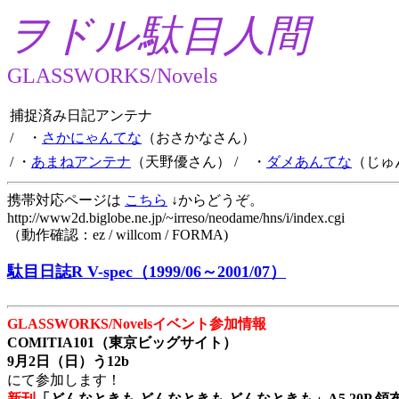
ヲドル駄目人間
GLASSWORKS/Novels
捕捉済み日記アンテナ
/ ・
さかにゃんてな
（おさかなさん）
/ ・
あまねアンテナ
（天野優さん）
/ ・
ダメあんてな
（じゅ
携帯対応ページは
こちら
↓からどうぞ。
http://www2d.biglobe.ne.jp/~irreso/neodame/hns/i/index.cgi
（動作確認：ez / willcom / FORMA)
駄目日誌R V-spec（1999/06～2001/07）
GLASSWORKS/Novelsイベント参加情報
COMITIA101（東京ビッグサイト）
9月2日（日）う12b
にて参加します！
新刊
「どんなときも どんなときも どんなときも」A5 20P 領布