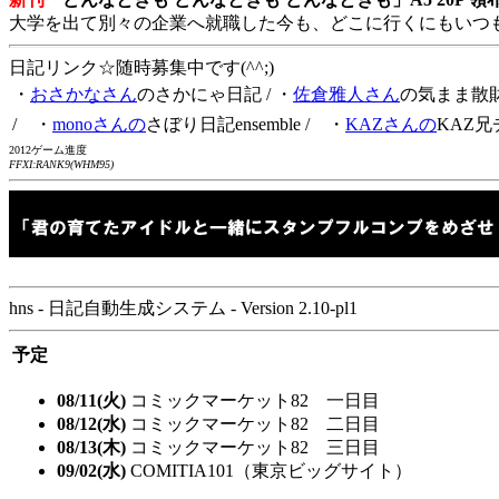
大学を出て別々の企業へ就職した今も、どこに行くにもいつ
日記リンク☆随時募集中です(^^;)
・
おさかなさん
のさかにゃ日記
/ ・
佐倉雅人さん
の気まま散
/ ・
monoさんの
さぼり日記ensemble
/ ・
KAZさんの
KAZ兄
2012ゲーム進度
FFXI:RANK9(WHM95)
hns - 日記自動生成システム - Version 2.10-pl1
予定
08/11(火)
コミックマーケット82 一日目
08/12(水)
コミックマーケット82 二日目
08/13(木)
コミックマーケット82 三日目
09/02(水)
COMITIA101（東京ビッグサイト）