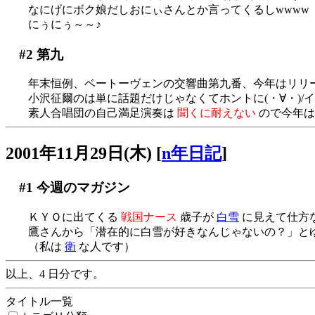
なにげにボク娘だしおにぃさんとか言ってくるしwwww
にぅにぅ～～♪
#2
第九
年末恒例、ベートーヴェンの交響曲第九番、今年はリリース
小沢征爾のは単に話題だけじゃなくてホントに(・∀・)
素人合唱団の自己満足演奏は
聞くに耐えない
ので今年は
2001年11月29日(木)
[
n年日記
]
#1
今週のマガジン
ＫＹＯに出てくる
戦国ナース
歳子が
白雪
に見えて仕方
鷹さんから「潜在的に白雪が好きなんじゃないの？」とゆわ
（私は
衛
な人です）
以上、4 日分です。
タイトル一覧