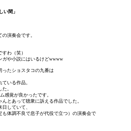
しい間」
ての演奏会です。
ですわ（笑）
ガや小説にはいるけどwwww
切ったショスタコの九番は
れている作品。
した。
ズム感覚が良かったです。
ゃんとあって聴衆に訴える作品でした。
来日していて、
定も体調不良で息子が代役で立つ）の演奏会で