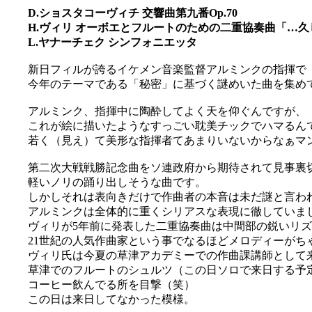
D.ショスタコーヴィチ 交響曲第九番Op.70
H.ヴィリ オーボエとフルートのための二重協奏曲「…久
L.ヤナーチェク シンフォニエッタ
新日フィルが誇るイケメン音楽監督アルミンクの指揮で
今年のテーマである「秘密」に基づく謎めいた曲を集め
アルミンク、指揮中に陶酔してよく天を仰ぐんですが、
これが絵に描いたようなすっごい耽美チックでハマるん
若く（見え）て美形な指揮者てあまりいないからなぁマン
第二次大戦戦勝記念曲をソ連政府から期待されて見事裏
軽いノリの踊り出しそうな曲です。
しかしそれは表向きだけで作曲者の本音は未だ謎と言わ
アルミンクは全体的に重くシリアスな表現に徹していま
ヴィリが5年前に発表した二重協奏曲は中間部の鋭いリ
21世紀の人気作曲家という事でなるほどメロディーがち
ヴィリ氏は今夏の草津アカデミーでの作曲課講師として
草津でのフルートのシュルツ（この日ソロで来日する予
コーヒー飲んでる所を目撃（笑）
この日は来日してなかった模様。