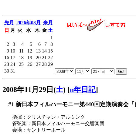
先月
2026年08月
来月
日
月
火
水
木
金
土
1
2
3
4
5
6
7
8
9
10
11
12
13
14
15
16
17
18
19
20
21
22
23
24
25
26
27
28
29
30
31
2008年11月29日(
土
)
[
n年日記
]
#1
新日本フィルハーモニー第440回定期演奏会「
指揮：クリスチャン・アルミンク
管弦楽：新日本フィルハーモニー交響楽団
会場：サントリーホール