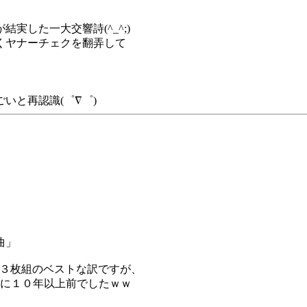
実した一大交響詩(^_^;)
くヤナーチェクを翻弄して
いと再認識(゜∇゜)
曲」
と３枚組のベストな訳ですが、
は既に１０年以上前でしたｗｗ