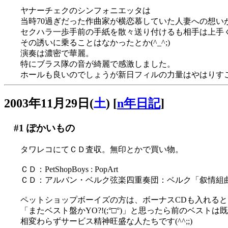
ヤナーチェクのシンフォニエッタは
当時70過ぎだった作曲家が横恋慕していた人妻への想いが結
セクハラ一歩手前の手紙を散々送り付けるも相手は上手
その誘いに乗ることはなかったとか(^_^;)
演奏は濃密で華麗。
特にブラス隊の音が綺麗で感激しました。
ホールも良いのでしょうが新日フィルの力量はやはりすご
2003年11月29日(
土
)
[
n年日記
]
#1
ぽかいもの
タワレコにてＣＤ査収。無印とかで買い物。
ＣＤ：PetShopBoys : PopArt
ＣＤ：アルバン・ベルク弦楽四重奏団：ベルク「叙情組
ペットショップボーイズの方は、ボーナスCDも入れる
「またベスト盤かYO?!(;°□°)」と思ったら前のベスト
相変わらずサービス精神旺盛な人たちです(^^;;)