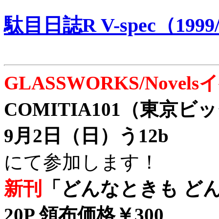
駄目日誌R V-spec（1999/
GLASSWORKS/Nove
COMITIA101（東京
9月2日（日）う12b
にて参加します！
新刊
「どんなときも どん
20P 領布価格￥300