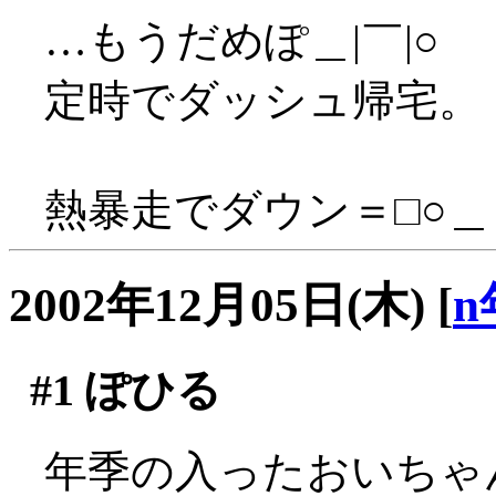
…もうだめぽ＿|￣|○
定時でダッシュ帰宅。
熱暴走でダウン＝□○＿
2002年12月05日(木)
[
n
#1
ぽひる
年季の入ったおいちゃ