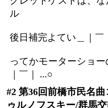
クレットゲストは、な
ル
後日補完よてい＿｜￣
ってかモーターショー
｜￣｜ ...○
#2
第36回前橋市民名
ゥルノフスキー/群馬