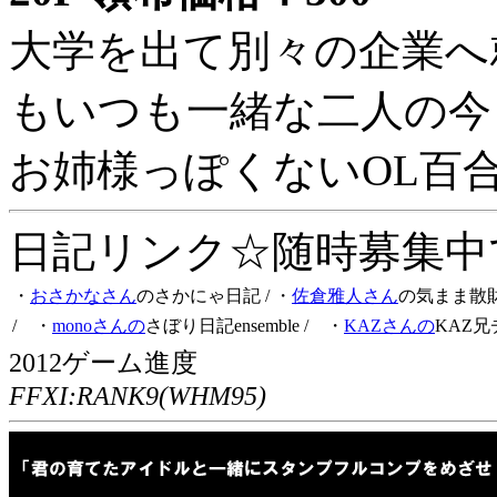
大学を出て別々の企業へ
もいつも一緒な二人の今
お姉様っぽくないOL百
日記リンク☆随時募集中です
・
おさかなさん
のさかにゃ日記
/ ・
佐倉雅人さん
の気まま散
/ ・
monoさんの
さぼり日記ensemble
/ ・
KAZさんの
KAZ兄
2012ゲーム進度
FFXI:RANK9(WHM95)