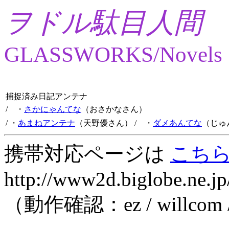
ヲドル駄目人間
GLASSWORKS/Novels
捕捉済み日記アンテナ
/ ・
さかにゃんてな
（おさかなさん）
/ ・
あまねアンテナ
（天野優さん）
/ ・
ダメあんてな
（じゅ
携帯対応ページは
こち
http://www2d.biglobe.ne.jp
（動作確認：ez / willcom 