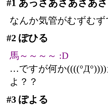
#1
あっさあさあさあさ
なんか気管がむずむず
#2
ぽひる
馬～～～～ :D
…ですが何か((((°Д°
よ？？
#3
ぽよる