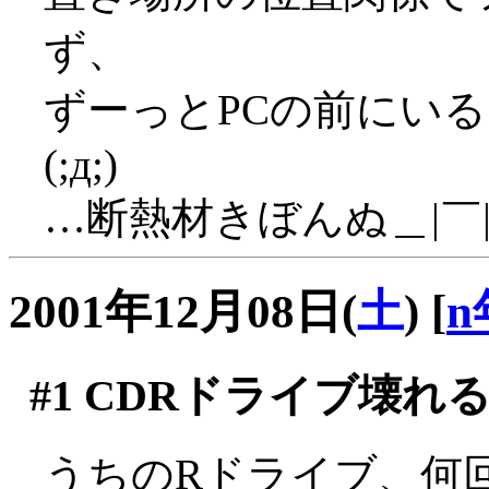
ず、
ずーっとPCの前にい
(;д;)
…断熱材きぼんぬ＿|￣|
2001年12月08日(
土
)
[
n
#1
CDRドライブ壊れる(;
うちのRドライブ、何