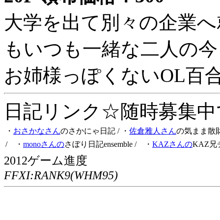
大学を出て別々の企業へ
もいつも一緒な二人の今
お姉様っぽくないOL百
日記リンク☆随時募集中です
・
おさかなさん
のさかにゃ日記
/ ・
佐倉雅人さん
の気まま散
/ ・
monoさんの
さぼり日記ensemble
/ ・
KAZさんの
KAZ兄
2012ゲーム進度
FFXI:RANK9(WHM95)