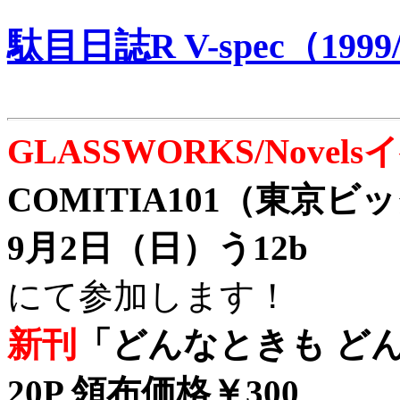
駄目日誌R V-spec（1999/
GLASSWORKS/Nove
COMITIA101（東京
9月2日（日）う12b
にて参加します！
新刊
「どんなときも どん
20P 領布価格￥300