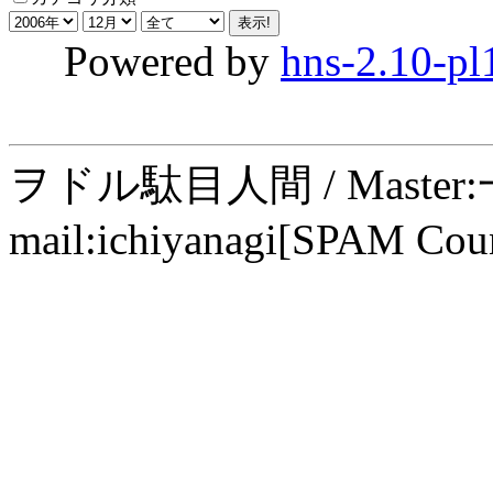
Powered by
hns-2.10-pl
ヲドル駄目人間 / Maste
mail:ichiyanagi[SPAM Cou