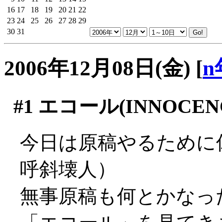
16
17
18
19
20
21
22
23
24
25
26
27
28
29
30
31
2006年12月08日(金)
[
n
#1
エコール(INNOCEN
今日は原稿やるために
呼斜壊人）
無事原稿も何とかなっ