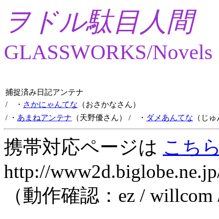
ヲドル駄目人間
GLASSWORKS/Novels
捕捉済み日記アンテナ
/ ・
さかにゃんてな
（おさかなさん）
/ ・
あまねアンテナ
（天野優さん）
/ ・
ダメあんてな
（じゅ
携帯対応ページは
こち
http://www2d.biglobe.ne.jp
（動作確認：ez / willcom 