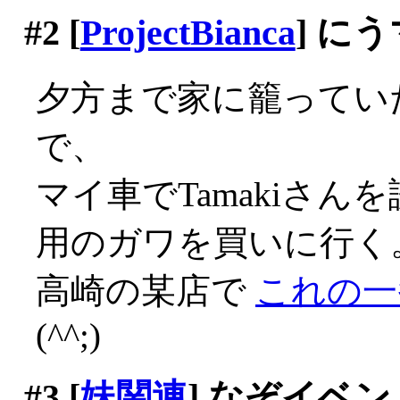
#2
[
ProjectBianca
] に
夕方まで家に籠ってい
で、
マイ車でTamakiさんを
用のガワを買いに行く
高崎の某店で
これの一
(^^;)
#3
[
妹関連
] なぞイベン