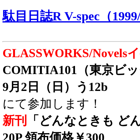
駄目日誌R V-spec（1999/
GLASSWORKS/Nove
COMITIA101（東京
9月2日（日）う12b
にて参加します！
新刊
「どんなときも どん
20P 領布価格￥300