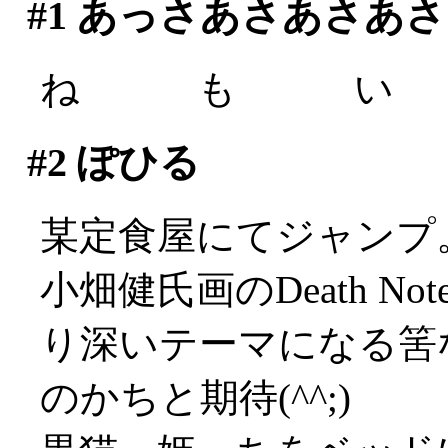
#1
あっさあさあさあさ
ね も い (´
#2
ぽひる
某定食屋にてジャンプ
小畑健氏画のDeath 
り深いテーマになる筈
のかちと期待(^^;)