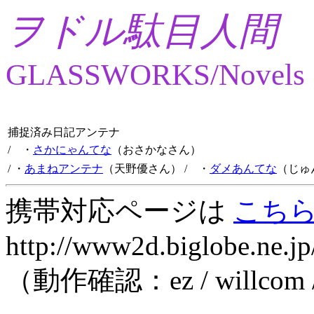
ヲドル駄目人間
GLASSWORKS/Novels
捕捉済み日記アンテナ
/ ・
さかにゃんてな
（おさかなさん）
/ ・
あまねアンテナ
（天野優さん）
/ ・
ダメあんてな
（じゅ
携帯対応ページは
こち
http://www2d.biglobe.ne.jp
（動作確認：ez / willcom 