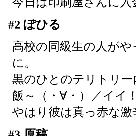
今日は印刷屋さんに入
#2
ぽひる
高校の同級生の人がや
に。
黒のひとのテリトリー
飯～（・∀・）／イイ
やはり彼は真っ赤な激辛
#3
原稿