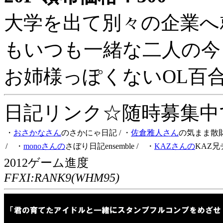
大学を出て別々の企業へ
もいつも一緒な二人の今
お姉様っぽくないOL百
日記リンク☆随時募集中です
・
おさかなさん
のさかにゃ日記
/ ・
佐倉雅人さん
の気まま散
/ ・
monoさんの
さぼり日記ensemble
/ ・
KAZさんの
KAZ兄
2012ゲーム進度
FFXI:RANK9(WHM95)