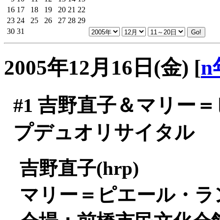
16
17
18
19
20
21
22
23
24
25
26
27
28
29
30
31
2005年12月16日(金)
[
n
#1
吉野直子＆マリー＝
プデュオリサイタル
吉野直子(hrp)
マリー＝ピエール・ラング