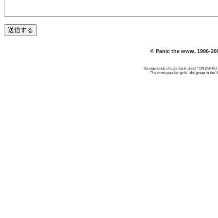
© Panic the www, 1996-20
Various kinds of data-bank about "ONYANK
-The most popular girls' idol group in the '