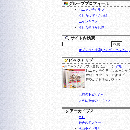
グループプロフィール
おニャン子クラブ
うしろゆびさされ組
ニャンギラス
うしろ髪ひかれ隊
サイト内検索
オプション検索(ソング・アルバム )
ピックアップ
おニャン子クラブ大全集（上・下）
詳細
■
おニャン子クラブミュージッ
大成！リマスターによりビー
鮮やかさを得たサウンド！
以前のトピックへ
さらに過去のトピック
アーカイブス
MIDI
過去のアンケート
名曲ライブラリ