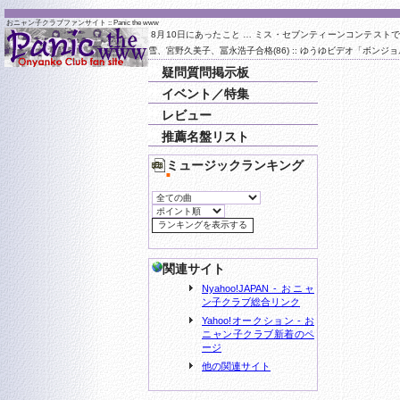
おニャン子クラブファンサイト :: Panic the www
8月10日にあったこと …
ミス・セブンティーンコンテストで
雪、宮野久美子、冨永浩子合格(86) :: ゆうゆビデオ「ボンジョ
疑問質問掲示板
イベント／特集
レビュー
推薦名盤リスト
ミュージックランキング
■
関連サイト
Nyahoo!JAPAN - おニャ
ン子クラブ総合リンク
Yahoo!オークション - お
ニャン子クラブ新着のペ
ージ
他の関連サイト