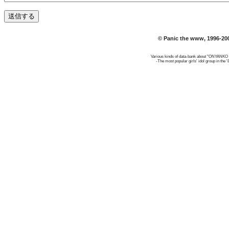
© Panic the www, 1996-20
Various kinds of data-bank about "ONYANK
-The most popular girls' idol group in the '