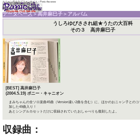
おニャン子クラブファンサイト :: Panic the www
データベース
＞高井麻巳子＞アルバム
うしろゆびさされ組★うたの大百科
その３ 高井麻巳子
[BEST] 高井麻巳子
(2004.5.19) ポニー・キャニオン
まみちゃんの全ソロ楽曲45曲（Version違い2曲を含む）に、ほかのおニャン子との
加した49曲入り！
あとシングルカセットだけに収録されていたおしゃべりも復刻したよ。
収録曲：