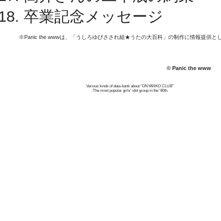
卒業記念メッセージ
※Panic the wwwは、「うしろゆびさされ組★うたの大百科」の制作に情報提供
© Panic the www
Various kinds of data-bank about "ONYANKO CLUB"
-The most popular girls' idol group in the '80th.