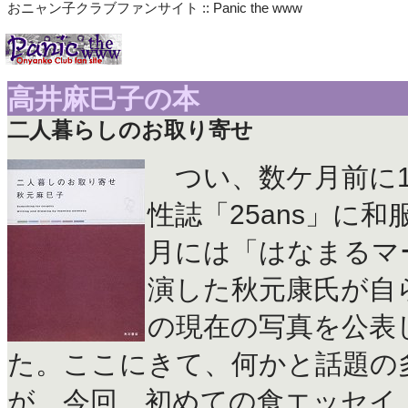
おニャン子クラブファンサイト :: Panic the www
高井麻巳子の本
二人暮らしのお取り寄せ
つい、数ケ月前に1
性誌「25ans」に
月には「はなまるマ
演した秋元康氏が自
の現在の写真を公表
た。ここにきて、何かと話題の
が、今回、初めての食エッセイ