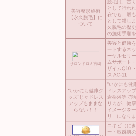
脱毛は、古
として行わ
美容整形施術
在でも、最
【永久脱毛】に
として親し
ついて
久脱毛の歴
の施術手順
美容と健康
ートするネ
ーヤルゼリ
ムサポート
サロンドロミ宮崎
ザイムQ10
ス AC-11
“いかにも健
“いかにも健康グ
ドレスアップ
ッズ”じゃドレス
岩盤浴等で
アップもままな
リカが、健
らない！！
イメージを
リーになりま
ニキビ（に
ー・敏感肌