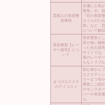
女優に人気
整形』や、
芸能人の美容整
『目の美容
形事情
タイルのた
形』など、
について解
美容整形と
居が低い施
美容整形【レー
った永久脱
ザー脱毛】につ
サイトでは
いて
形のレーザ
ちなトラブ
初心者から
エクステン
ラーまつ毛
まつげエクステ
豊富にご紹
のアイコスメ
のモンスタ
バーや美容
も。