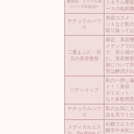
敏感肌 トラブル肌
ミネラル豊
に<ＹＨ化粧品>
ースの低刺
美容コスメ
ナチュラルハウ
ットなど私
ス
取り扱って
最近、美容
メディアで
二重まぶた・目
で、安心感
元の美容整形
た。美容整
術について
安は解消さ
私の一押し
ト！！美容
ハナショップ
ダイエット
など多数用
ナチュラルハウ
私のお気に
ス
品を見てく
札幌でエス
メディカルエス
幌市中央区
テ Be Rose ビ