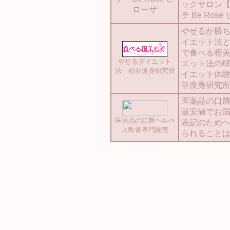
ックサロン
ローザ
テ Be Ros
やせるが勝
イエット法
で食べる程
やせるダイエット
エット法の
法 杉並痩身研究所
イエット体
並痩身研究
医薬品の口
最安値でお
医薬品の口唇ヘルペ
表記のため
ス軟膏専門販売
られること