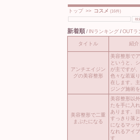
トップ
>>
コスメ
(16件)
新着順
/
INランキング
/
OUT
タイトル
紹介
美容整形で
というと、
アンチエイジン
が主ですが
グの美容整形
色々な若返
在します。
ジング施術
美容整形以
たを手に入
あります。
美容整形で二重
すっきり落
まぶたになる
になるマッ
なれるアイ
す