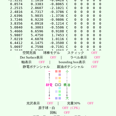
空間充填
球棒モデル
スティック
OFF
Dot Surface表示
OFF
｜
ラベル表示
OFF
軸表示
OFF
｜
bounding box表示
OFF
静電ポテンシャル
親油ポテンシャル
OFF
光沢表示
OFF
｜
光量30%
OFF
原子球・白
OFF（CPK）
回転
OFF