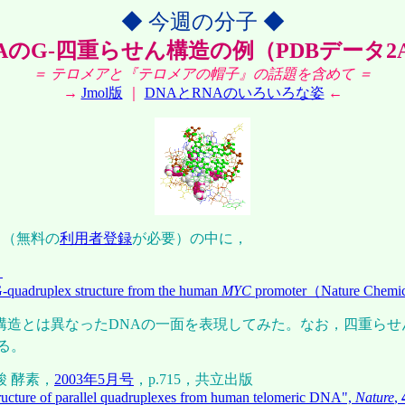
◆ 今週の分子 ◆
AのG-四重らせん構造の例（PDBデータ2A
＝ テロメアと『テロメアの帽子』の話題を含めて ＝
→
Jmol版
｜
DNAとRNAのいろいろな姿
←
ク（無料の
利用者登録
が必要）の中に，
）
 G-quadruplex structure from the human
MYC
promoter（Nature Chemic
とは異なったDNAの一面を表現してみた。なお，四重らせん構造
る。
酸 酵素，
2003年5月号
，p.715，共立出版
ructure of parallel quadruplexes from human telomeric DNA",
Nature
,