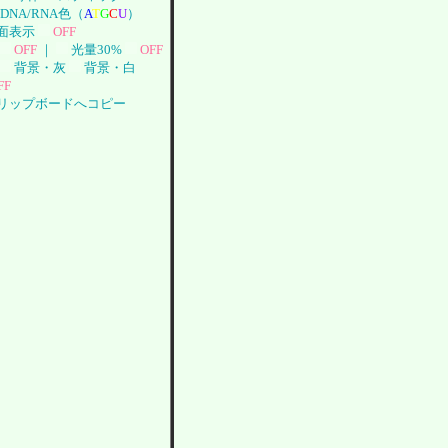
DNA/RNA色（
A
T
G
C
U
）
面表示
OFF
OFF
｜
光量30%
OFF
背景・灰
背景・白
FF
リップボードへコピー