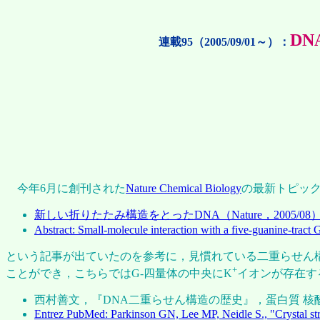
DN
連載95（2005/09/01～）：
今年6月に創刊された
Nature Chemical Biology
の最新トピッ
新しい折りたたみ構造をとったDNA（Nature，2005/08
Abstract: Small-molecule interaction with a five-guanine-tract
という記事が出ていたのを参考に，見慣れている二重らせん構造
+
ことができ，こちらではG-四量体の中央にK
イオンが存在す
西村善文，『DNA二重らせん構造の歴史』，蛋白質 核
Entrez PubMed: Parkinson GN, Lee MP, Neidle S., "Crystal st