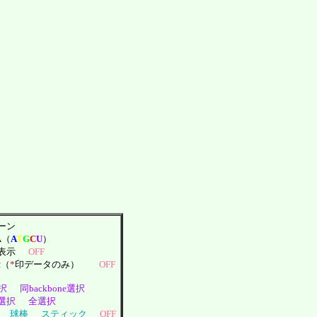
ーン
A（
A
T
G
C
U
）
表示
OFF
示（
*
印データのみ）
OFF
選択
同backbone選択
選択
全選択
球棒
スティック
OFF