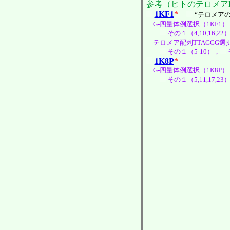
参考（ヒトのテロメア
1KF1
*
“テロメア
G-四量体例選択（1KF1）
その１（4,10,16,22
テロメア配列TTAGGG選択
その１（5-10），
1K8P
*
G-四量体例選択（1K8P）
その１（5,11,17,23