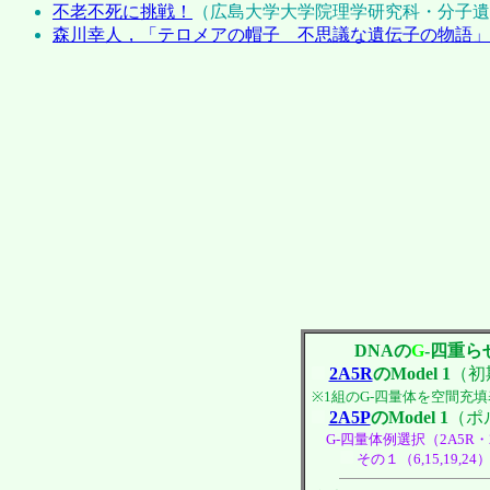
不老不死に挑戦！
（広島大学大学院理学研究科・分子遺
森川幸人，「テロメアの帽子 不思議な遺伝子の物語」，新
DNAの
G
-四重ら
2A5R
のModel 1
（初
※1組のG-四量体を空間充
2A5P
のModel 1
（ポ
G-四量体例選択（2A5R・
その１（6,15,19,24