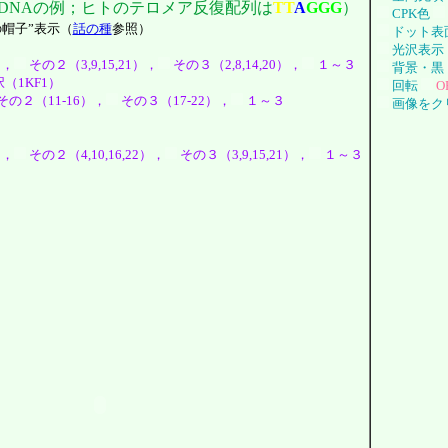
DNAの例；ヒトのテロメア反復配列は
T
T
A
G
G
G
）
CPK色
の帽子”表示（
話の種
参照）
ドット表
光沢表示
），
その２（3,9,15,21），
その３（2,8,14,20），
１～３
背景・黒
（1KF1）
回転
O
その２（11-16），
その３（17-22），
１～３
画像をク
），
その２（4,10,16,22），
その３（3,9,15,21），
１～３