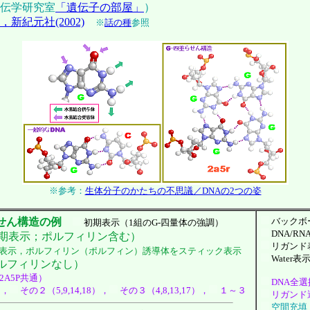
伝学研究室
「遺伝子の部屋」
）
紀元社(2002)
※
話の種
参照
※参考：
生体分子のかたちの不思議／DNAの2つの姿
せん構造の例
バックボ
初期表示（1組のG-四量体の強調）
DNA/RN
期表示；ポルフィリン含む）
リガンド
填表示，ポルフィリン（ポルフィン）誘導体をスティック表示
Water表
ルフィリンなし）
2A5P共通）
DNA全
），
その２（5,9,14,18），
その３（4,8,13,17），
１～３
リガンド
空間充填