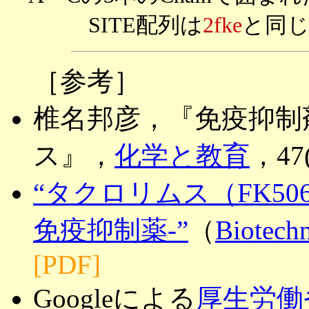
SITE配列は
2fke
と同じ
［参考］
椎名邦彦，『免疫抑制
ス』，
化学と教育
，47(
“タクロリムス（FK5
免疫抑制薬-”
（
Biote
[PDF]
Googleによる
厚生労働