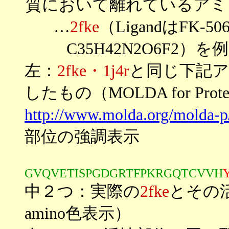
質において離れているアミ
…
2fke
（LigandはFK-5
C35H42N2O6F2）を
左：
2fke・1j4r
と同じ下記アミ
したもの（MOLDA for Protei
http://www.molda.org/molda-p
部位の強調表示
GVQVETISPGDGRTFPKRGQTCVVH
中２つ：実際の
2fke
とその
amino色表示）