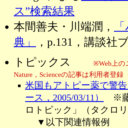
ス”検索結果
本間善夫・川端潤，
「
典」
，p.131，講談社ブ
トピックス
※Web上
Nature，Scienceの記事は利用
米国もアトピー薬で警告
ース，2005/03/11）
※藤
ロトピック」（タクロリ
▼以下関連情報例