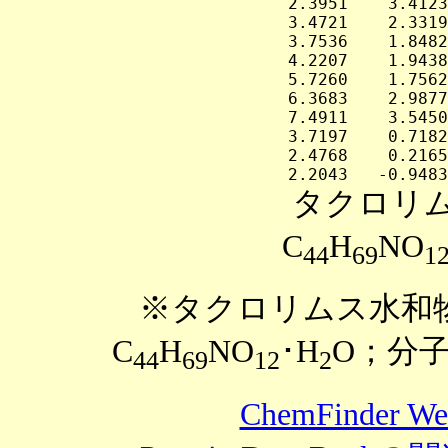
タクロリムス（
C
H
NO
44
69
1
※タクロリムス水和物（tac
C
H
NO
･H
O；分子量
44
69
12
2
ChemFinder