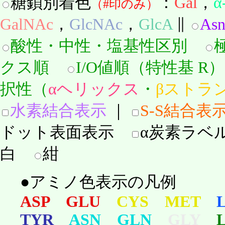
糖鎖別着色
：
Gal
，
α
（#印のみ）
GalNAc
，
GlcNAc
，
GlcA
∥
As
酸性・中性・塩基性区別
クス順
I/O値順（特性基 
択性（
αヘリックス
・
βストラ
水素結合表示
｜
S-S結合表
ドット表面表示
α炭素ラベ
白
紺
●アミノ色表示の凡例
ASP GLU
CYS MET
TYR
ASN GLN
GLY