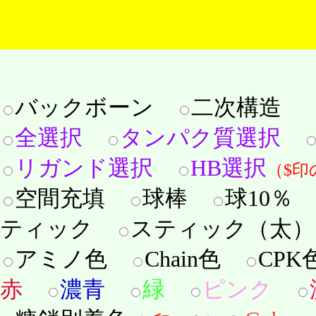
バックボーン
二次構造
全選択
タンパク質選択
リガンド選択
HB選択
（$印
空間充填
球棒
球10％
ティック
スティック（太
アミノ色
Chain色
CP
赤
濃青
緑
ピンク