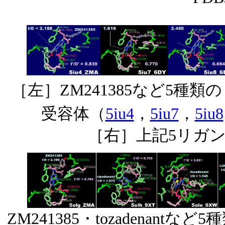
［左］ZM241385など5種
受容体（
5iu4
，
5iu7
，
5iu8
［右］上記5リガ
ZM241385・tozadena