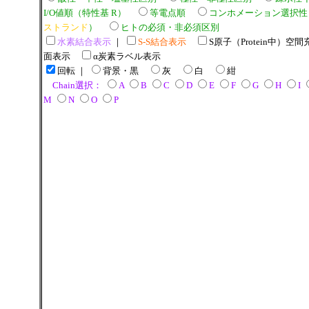
I/O値順（特性基 R）
等電点順
コンホメーション選択性
ストランド
）
ヒトの必須・非必須区別
水素結合表示
｜
S-S結合表示
S原子（Protein中）空間
面表示
α炭素ラベル表示
回転
｜
背景・黒
灰
白
紺
Chain選択：
A
B
C
D
E
F
G
H
I
M
N
O
P