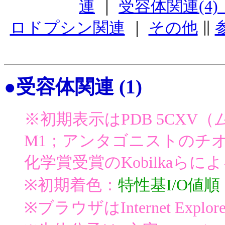
連
｜
受容体関連(4
ロドプシン関連
｜
その他
∥
●受容体関連 (1)
※初期表示はPDB 5CX
M1；アンタゴニストのチオ
化学賞受賞のKobilkaらに
※初期着色：
特性基I/O値順
※ブラウザはInternet Exp