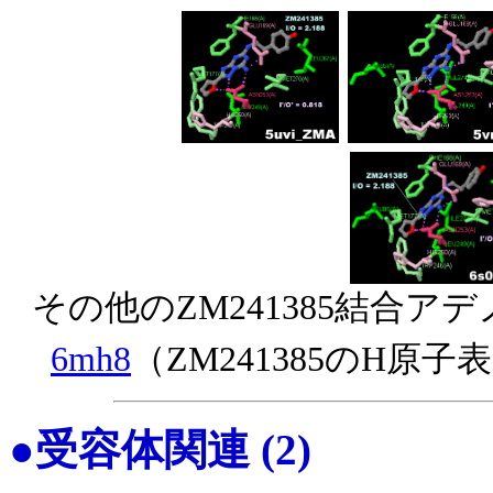
その他のZM241385結合ア
6mh8
（ZM241385のH原子
●受容体関連 (2)