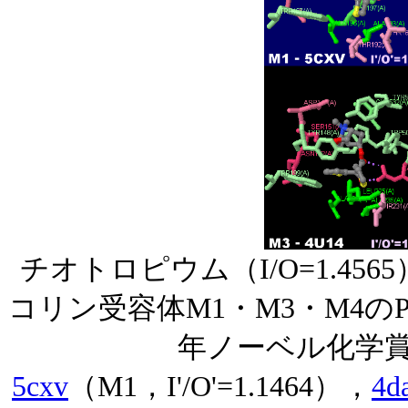
チオトロピウム（I/O=1.4
コリン受容体M1・M3・M4のP
年ノーベル化学賞受
5cxv
（M1，I'/O'=1.1464），
4d