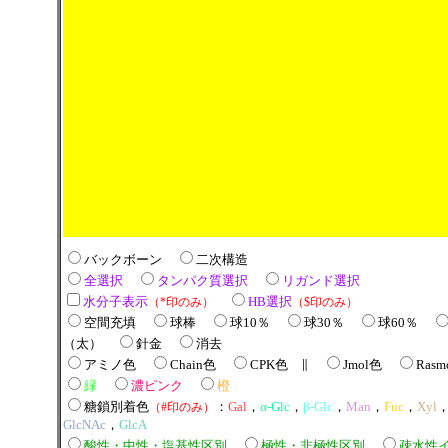
バックボーン
二次構造
全選択
タンパク質選択
リガンド選択
水分子表示
HB選択
（*印のみ）
（$印のみ）
空間充填
球棒
球10％
球30％
球60％
（太）
針金
消去
アミノ色
Chain色
CPK色 ∥
Jmol色
Rasm
緑
濃ピンク
橙
糖鎖別着色
：
Gal
，
α-Glc
，
β-Glc
，
Man
，
Fuc
，
Xyl
（#印のみ）
GlcNAc
，
GlcA
酸性・中性・塩基性区別
極性・非極性区別
疎水性