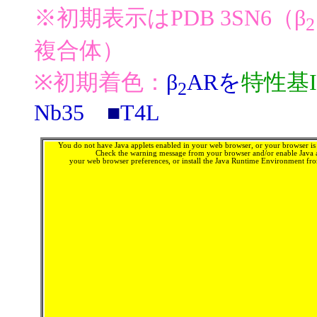
※初期表示はPDB 3SN6（β
2
複合体）
※初期着色：
β
ARを
特性基I
2
Nb35
■
T4L
You do not have Java applets enabled in your web browser, or your browser is 
Check the warning message from your browser and/or enable Java a
your web browser preferences, or install the Java Runtime Environment f