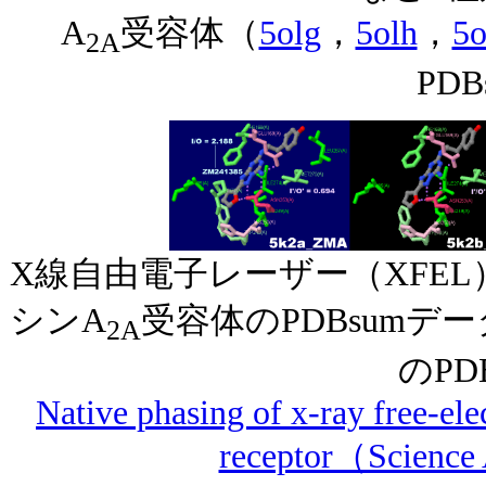
A
受容体（
5olg
，
5olh
，
5o
2A
PD
X線自由電子レーザー（XFEL
シンA
受容体のPDBsumデ
2A
のPD
Native phasing of x-ray free-ele
receptor（Scienc