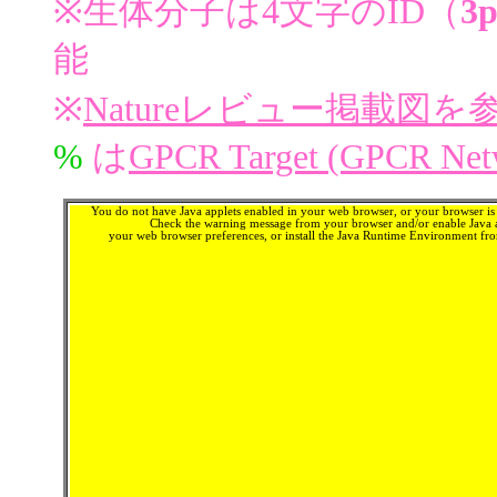
※生体分子は4文字のID（
3p
能
※
Natureレビュー掲載図
%
は
GPCR Target (GPCR Net
You do not have Java applets enabled in your web browser, or your browser is 
Check the warning message from your browser and/or enable Java a
your web browser preferences, or install the Java Runtime Environment f