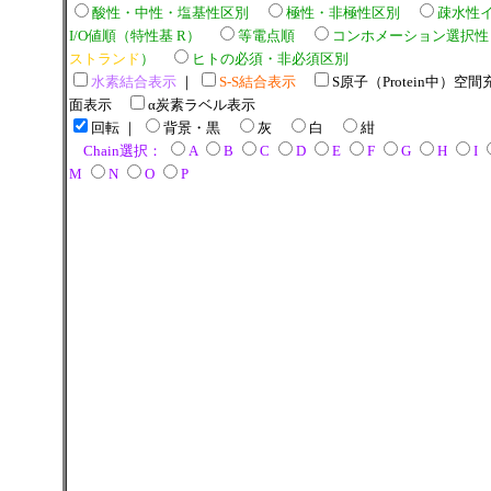
酸性・中性・塩基性区別
極性・非極性区別
疎水性
I/O値順（特性基 R）
等電点順
コンホメーション選択性
ストランド
）
ヒトの必須・非必須区別
水素結合表示
｜
S-S結合表示
S原子（Protein中）空間
面表示
α炭素ラベル表示
回転
｜
背景・黒
灰
白
紺
Chain選択：
A
B
C
D
E
F
G
H
I
M
N
O
P