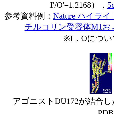
I'/O'=1.2168），
5
参考資料例：
Nature ハ
チルコリン受容体M1および
※I，Oにつ
アゴニストDU172が結合
PD