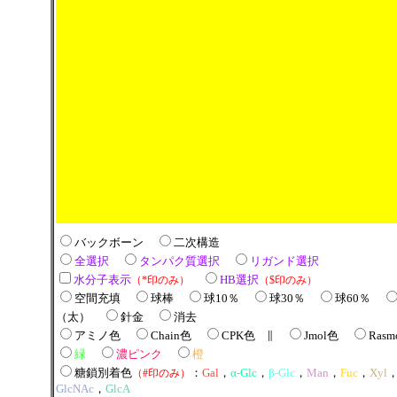
バックボーン
二次構造
全選択
タンパク質選択
リガンド選択
水分子表示
HB選択
（*印のみ）
（$印のみ）
空間充填
球棒
球10％
球30％
球60％
（太）
針金
消去
アミノ色
Chain色
CPK色 ∥
Jmol色
Rasm
緑
濃ピンク
橙
糖鎖別着色
：
Gal
，
α-Glc
，
β-Glc
，
Man
，
Fuc
，
Xyl
（#印のみ）
GlcNAc
，
GlcA