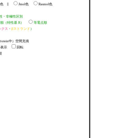
K色 ∥
Jmol色
Rasmol色
性・非極性区別
O値順（特性基 R）
等電点順
ックス
・
βストランド
）
rotein中）空間充填
ル表示
回転
紺