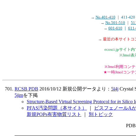
→
No.401-410
｜ 411-4
→
No.501-510
｜
51
→
601-610
｜
611-
→ 最近の本サイト
ecosci.jp
※Jmo
※Jmol利用コンテン
★一時Jmolコ
RCSB PDB
2016/10/12 新規公開データより：
5l4j
Crystal 
5jim
を下掲
Structure-Based Virtual Screening Protocol for
in Silico
I
PFAS汚染問題（本サイト）
｜
ビスフェノールA
新規POPs有害物質リスト
｜
別トピック
PD