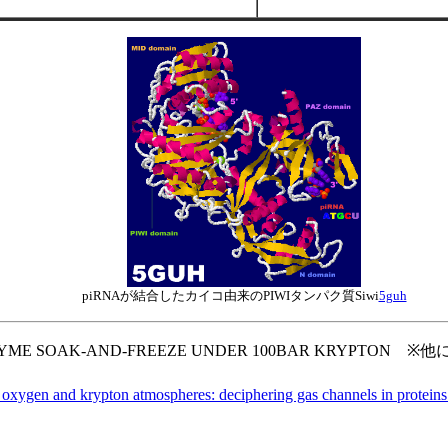
piRNAが結合したカイコ由来のPIWIタンパク質Siwi
5guh
YME SOAK-AND-FREEZE UNDER 100BAR KRYPTON 
zed oxygen and krypton atmospheres: deciphering gas channels in prote