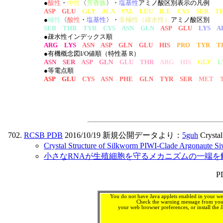
●
酸性
・
中性
〈
芳香族
〉・
塩基性
アミノ酸区別表示の凡例
ASP GLU
GLY ALA VAL LEU ILE CYS SER T
●
極性
〈
酸性
・
塩基性
〉・
非極性（疎水性）
アミノ酸区別
SER THR TYR CYS ASN GLN
ASP GLU
LYS A
●疎水性インデックス順
ARG LYS
ASN ASP GLN GLU HIS
PRO TYR T
●有機概念図I/O値順（特性基 R）
ASN SER
ASP GLN
GLU THR
ARG HIS
GLY
L
●等電点順
ASP GLU
CYS ASN PHE GLN TYR SER
MET T
RCSB PDB
2016/10/19 新規公開データより：
5guh
Crystal
Crystal Structure of Silkworm PIWI-Clade Argonaut
小さなRNAが生殖細胞を守るメカニズムの一端を解明（SPr
P
You do not have Java applets enabled in your web
Check the warning message from your
your web browser preferences, or install th