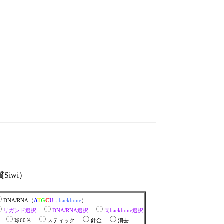
Siwi）
DNA/RNA（
A
T
G
C
U
，
backbone
）
リガンド選択
DNA/RNA選択
同backbone選択
％
球60％
スティック
針金
消去