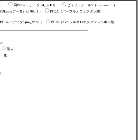
チン）
同PDBsumデータ
5l4j_6JD
$
｜
ビスフェノールS（bisphenol S）
PDBsumデータ
5jid_8PF
$
｜
PFOA（パーフルオロオクタン酸）
PDBsumデータ
5jim_P8S
$
｜
PFOS（パーフルオロオクタンスルホン酸）
示
金
消去
mol色
順