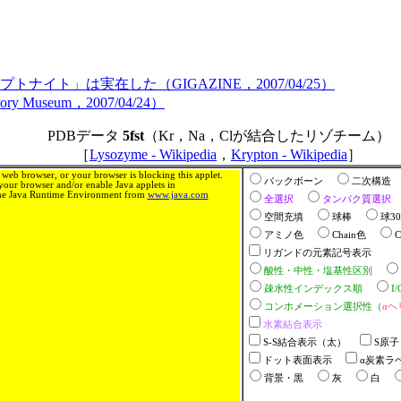
イト」は実在した（GIGAZINE，2007/04/25）
History Museum，2007/04/24）
PDBデータ
5fst
（Kr，Na，Clが結合したリゾチーム）
［
Lysozyme - Wikipedia
，
Krypton - Wikipedia
］
web browser, or your browser is blocking this applet.
バックボーン
二次構造
our browser and/or enable Java applets in
 the Java Runtime Environment from
www.java.com
全選択
タンパク質選択
空間充填
球棒
球3
アミノ色
Chain色
リガンドの元素記号表示
酸性・中性・塩基性区別
疎水性インデックス順
I
コンホメーション選択性（
αヘ
水素結合表示
S-S結合表示（太）
S原子
ドット表面表示
α炭素ラ
背景・黒
灰
白