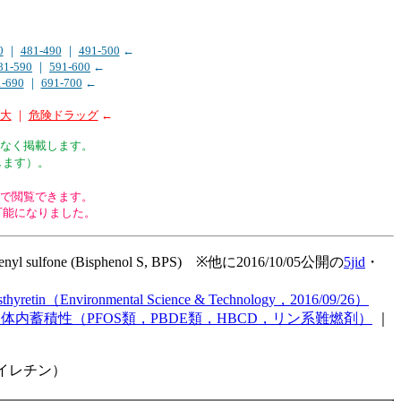
0
｜
481-490
｜
491-500
←
81-590
｜
591-600
←
1-690
｜
691-700
←
拡大
｜
危険ドラッグ
←
なく掲載します。
します）。
1以前）で閲覧できます。
可能になりました。
xydiphenyl sulfone (Bisphenol S, BPS) ※他に2016/10/05公開の
5jid
・
 Transthyretin（Environmental Science & Technology，2016/09/26）
内蓄積性（PFOS類，PBDE類，HBCD，リン系難燃剤）
｜
サイレチン）