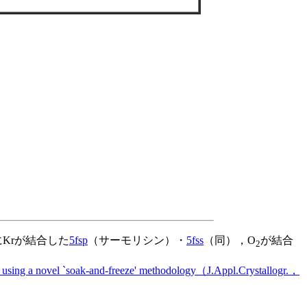
※他にKrが結合した
5fsp
（サーモリシン）・
5fss
（同），O
が結合
2
ins using a novel `soak-and-freeze' methodology（J.Appl.Crystallogr.，