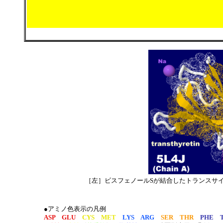
［左］ビスフェノールSが結合したトランスサ
●アミノ色表示の凡例
ASP GLU
CYS MET
LYS ARG
SER THR
PHE 