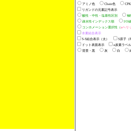
アミノ色
Chain色
CP
リガンドの元素記号表示
酸性・中性・塩基性区別
極
疎水性インデックス順
I/
コンホメーション選択性（
αヘリ
水素結合表示
S-S結合表示（太）
S原子（P
ドット表面表示
α炭素ラベ
背景・黒
灰
白