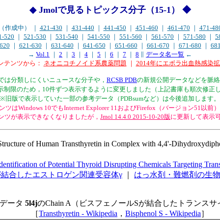
◆ Jmolで見るトピックス分子（15-1） ◆
20（作成中） ｜
421-430
｜
431-440
｜
441-450
｜
451-460
｜
461-470
｜
471-48
1-520
｜
521-530
｜
531-540
｜
541-550
｜
551-560
｜
561-570
｜
571-580
｜
5
620
｜
621-630
｜
631-640
｜
641-650
｜
651-660
｜
661-670
｜
671-680
｜
68
→
Vol.1
｜
2
｜
3
｜
4
｜
5
｜
6
｜
7
｜
8
∥
データ名一覧
←
コンテンツから：
ネオニコチノイド系農薬問題
｜
2014年にエボラ出血熱感染
サイト内では分類しにくいニュースな分子や，
RCSB PDB
の新規公開データなどを脈絡
l表示制限のため，10件ずつ表示するように変更しました（上記書庫も順次修正
※旧版で表示していた一部の参考データ（PDBsumなど）は今後追加します。
ツはWindows 10でもInternet Explorer 11およびFirefox（バージョン5
ンテンツが表示できなくなりましたが，
Jmol 14.4.0 2015-10-20版
に更新して表示
Structure of Human Transthyretin in Complex with 4,4'-Dihydro
dentification of Potential Thyroid Disrupting Chemicals Targeting
が結合したエストロゲン関連受容体γ
｜
はっ水剤・難燃剤の生物体
Bデータ
5l4j
のChain A（ビスフェノールSが結合したトランス
［
Transthyretin - Wikipedia
，
Bisphenol S - Wikipedia
］