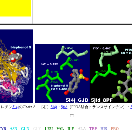
イレチン
5l4j
のChain A ［右］
5l4j
・
5jid
（PFOA結合トランスサイレチン）・
TYR
ASN GLN
GLY
LEU VAL ILE
ALA
TRP
HIS
PRO