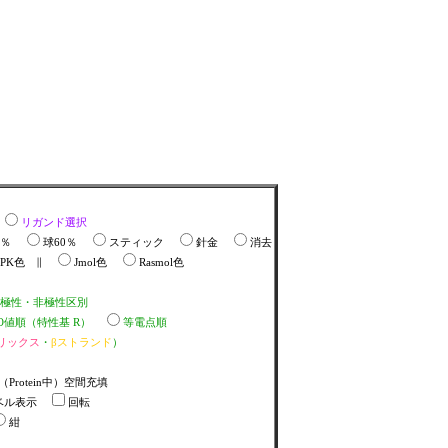
リガンド選択
0％
球60％
スティック
針金
消去
CPK色 ∥
Jmol色
Rasmol色
極性・非極性区別
/O値順（特性基 R）
等電点順
リックス
・
βストランド
）
（Protein中）空間充填
ベル表示
回転
紺