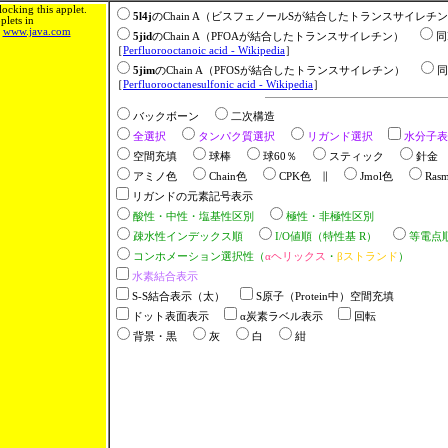
ocking this applet.
5l4j
のChain A（ビスフェノールSが結合したトランスサイレ
lets in
m
www.java.com
5jid
のChain A（PFOAが結合したトランスサイレチン）
同
［
Perfluorooctanoic acid - Wikipedia
］
5jim
のChain A（PFOSが結合したトランスサイレチン）
同
［
Perfluorooctanesulfonic acid - Wikipedia
］
バックボーン
二次構造
全選択
タンパク質選択
リガンド選択
水分子表
空間充填
球棒
球60％
スティック
針
アミノ色
Chain色
CPK色 ∥
Jmol色
Ras
リガンドの元素記号表示
酸性・中性・塩基性区別
極性・非極性区別
疎水性インデックス順
I/O値順（特性基 R）
等電点
コンホメーション選択性（
αヘリックス
・
βストランド
）
水素結合表示
S-S結合表示（太）
S原子（Protein中）空間充填
ドット表面表示
α炭素ラベル表示
回転
背景・黒
灰
白
紺