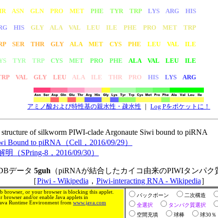
HR ASN GLN PRO MET
PHE TYR TRP
LYS ARG HIS
RG HIS
GLY ALA VAL LEU ILE PHE PRO MET TRP
RP SER THR GLY
ALA MET CYS PHE
LEU VAL ILE
YS TYR TRP
CYS MET
PRO PHE
ALA VAL LEU ILE
RP VAL GLY LEU
ALA ILE THR PRO
HIS
LYS
ARG
アミノ酸および特性基の親水性・疎水性
｜
Log Pをポケットに！
 structure of silkworm PIWI-clade Argonaute Siwi bound to piRNA
e Siwi Bound to piRNA（Cell，2016/09/29）
ing-8，2016/09/30）
DBデータ
5guh
（piRNAが結合したカイコ由来のPIWIタンパク質
［
Piwi - Wikipedia
，
Piwi-interacting RNA - Wikipedia
］
 browser, or your browser is blocking this applet.
バックボーン
二次構造
 browser and/or enable Java applets in
e Java Runtime Environment from
www.java.com
全選択
タンパク質選択
空間充填
球棒
球30