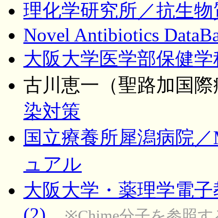
理化学研究所／抗生物
Novel Antibiotics DataB
大阪大学医学部保健学
古川恵一（聖路加国際
染対策
国立療養所犀潟病院／
ュアル
大阪大学・薬理学電子
(2)
※Chime分子を参照