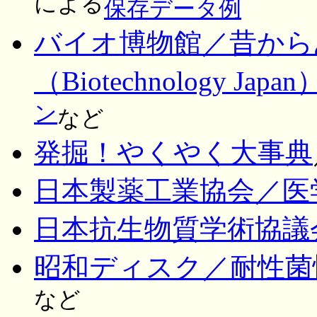
による
保存データ例
バイオ博物館／昔から
（Biotechnology Japan
ン
など
発掘！やくやく大事典
日本製薬工業協会／医
日本抗生物質学術協議
昭和ディスク／耐性菌
など