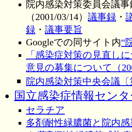
院内感染対策委員会議事
（2001/03/14）
議事録
・
録
・
議事要旨
Googleでの同サイト内
“
「感染症対策の見直しに
意見の募集について（2003/
院内感染対策中央会議〔第１
国立感染症情報センタ
セラチア
多剤耐性緑膿菌と院内感