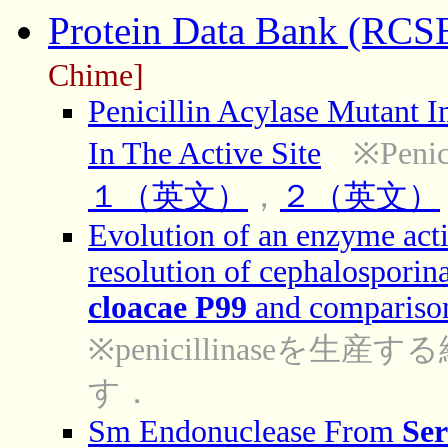
Protein Data Bank (RC
Chime]
Penicillin Acylase Mutant I
In The Active Site
※Peni
１（英文）
，
２（英文）
Evolution of an enzyme activ
resolution of cephalospori
cloacae P99
and comparison
※penicillinaseを生産
す．
Sm Endonuclease From
Ser