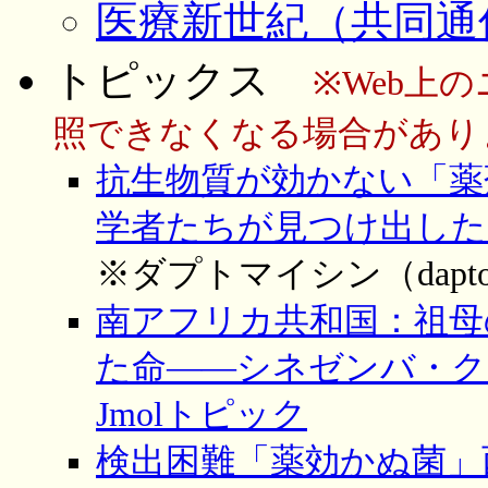
医療新世紀（共同通
トピックス
※Web上
照できなくなる場合があり
抗生物質が効かない「薬
学者たちが見つけ出した（WIR
※ダプトマイシン（daptom
南アフリカ共和国：祖母
た命――シネゼンバ・クセさん
Jmolトピック
検出困難「薬効かぬ菌」