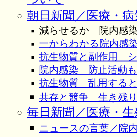
朝日新聞／医療・病
減らせるか 院内感染（20
一からわかる院内感染＜要
抗生物質と副作用 ショッ
院内感染 防止活動も病院
抗生物質 乱用すると耐性
共存と競争 生き残り策練
毎日新聞／医療・生
ニュースの言葉／院内感染