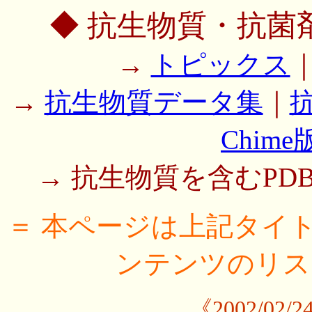
◆ 抗生物質・抗菌
→
トピックス
→
抗生物質データ集
｜
Chime
→ 抗生物質を含むPD
＝ 本ページは上記タイ
ンテンツのリス
《2002/0