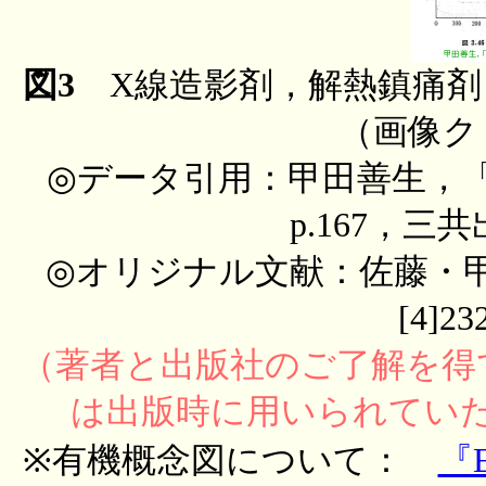
図3
X線造影剤，解熱鎮痛剤
（画像ク
◎データ引用：甲田善生，
p.167，三共
◎オリジナル文献：佐藤・甲
[4]2
（著者と出版社のご了解を得
は出版時に用いられてい
※有機概念図について：
『