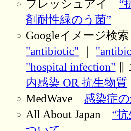
フレッシュアイ
“
剤耐性緑のう菌”
Googleイメージ検
"antibiotic"
｜
"antibio
"hospital infection"
∥
内感染 OR 抗生物質
MedWave
感染症の
All About Japan
“抗
ついて