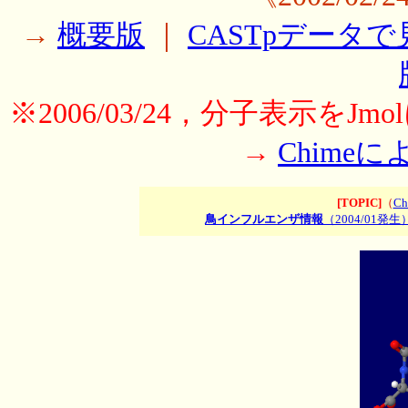
→
概要版
｜
CASTpデータで
※2006/03/24，分子表示をJ
→
Chime
[TOPIC]
（
Ch
鳥インフルエンザ情報
（2004/01発生