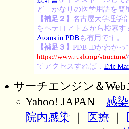
ど，かなりの医学用語を簡
【補足２】
名古屋大学理学部
をヘテロアトムから検索す
Atoms in PDB
も有用です。
【補足３】
PDB IDがわか
https://www.rcsb.org/structure/
てアクセスすれば，
Eric Mar
サーチエンジン＆We
Yahoo! JAPAN
感染
院内感染
｜
医療
｜