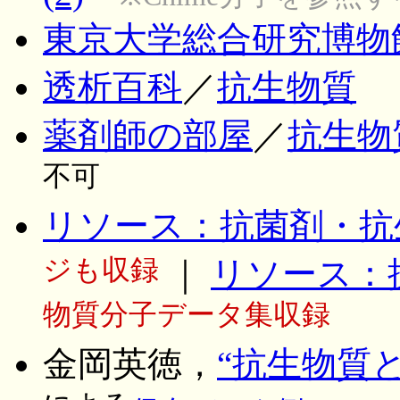
東京大学総合研究博物
透析百科
／
抗生物質
薬剤師の部屋
／
抗生物
不可
リソース：抗菌剤・抗
ジも収録
｜
リソース：
物質分子データ集収録
金岡英徳，
“抗生物質