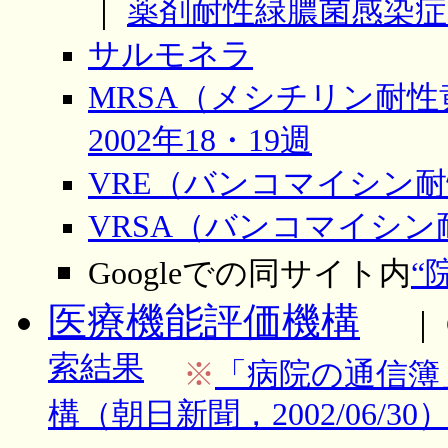
｜
薬剤耐性緑膿菌感染症／2
サルモネラ
MRSA（メシチリン耐
2002年18・19週
VRE（バンコマイシン
VRSA（バンコマイシ
Googleでの同サイト内
“
医療機能評価機構
｜
索結果
※
「病院の通信簿
構（朝日新聞，2002/06/30