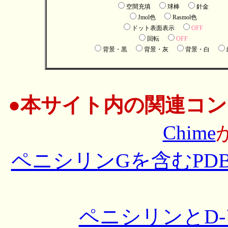
空間充填
球棒
針金
Jmol色
Rasmol色
ドット表面表示
OFF
回転
OFF
背景・黒
背景・灰
背景・白
●
本サイト内の関連コン
Chime
ペニシリンGを含むPD
ペニシリンとD-