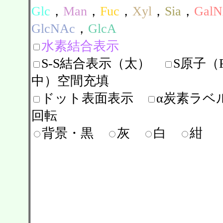
Glc
，
Man
，
Fuc
，
Xyl
，
Sia
，
Gal
GlcNAc
，
GlcA
水素結合表示
S-S結合表示（太）
S原子（Pr
中）空間充填
ドット表面表示
α炭素ラベ
回転
背景・黒
灰
白
紺