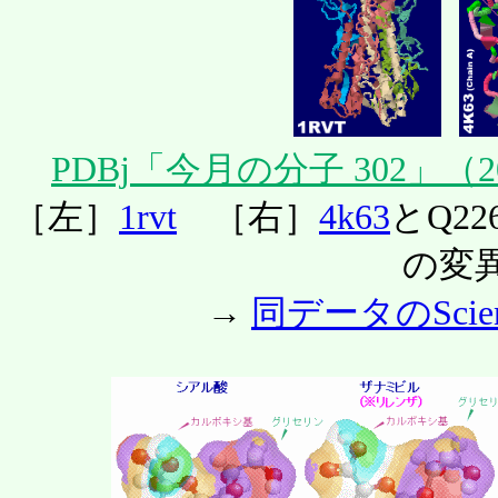
PDBj「今月の分子 302」（20
［左］
1rvt
［右］
4k63
とQ2
の変
→
同データのScien