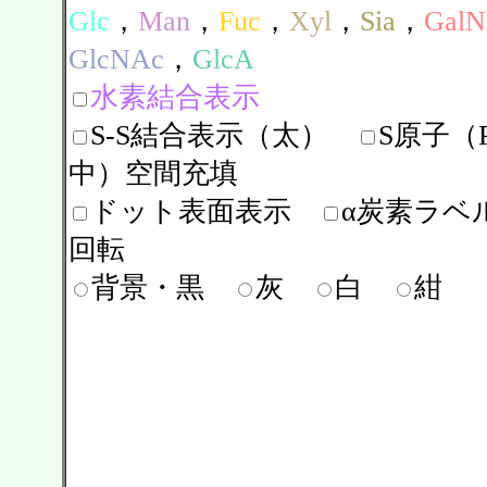
Glc
，
Man
，
Fuc
，
Xyl
，
Sia
，
Gal
GlcNAc
，
GlcA
水素結合表示
S-S結合表示（太）
S原子（Pr
中）空間充填
ドット表面表示
α炭素ラベ
回転
背景・黒
灰
白
紺