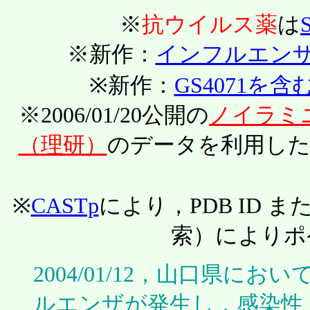
※
抗ウイルス薬
は
※新作：
インフルエン
※新作：
GS4071を
※2006/01/20公開の
ノイラミ
（理研）
のデータを利用し
※
CASTp
により，PDB ID または K
索）によりポ
2004/01/12，山口県に
ルエンザが発生し，感染性