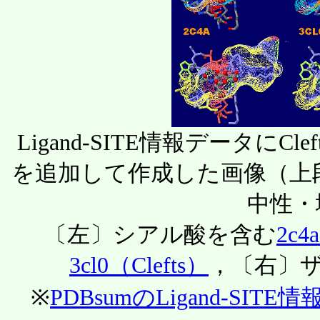
Ligand-SITE情報データにClef
を追加して作成した画像（上段のs
中性・
〔左〕シアル酸を含む
2c4
3cl0（Clefts）
，〔右〕
※
PDBsumのLigand-SI