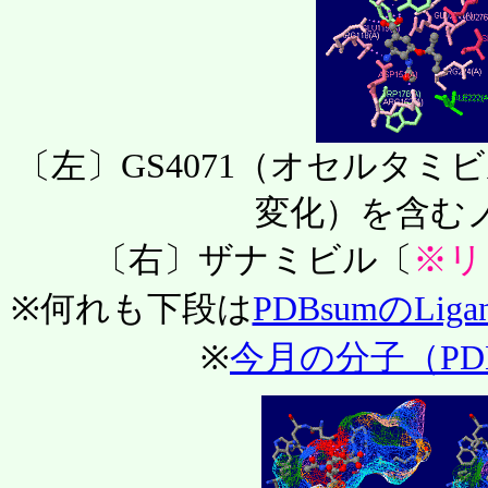
〔左〕GS4071（オセルタミ
変化）を含む
〔右〕ザナミビル〔
※リ
※何れも下段は
PDBsumのLi
※
今月の分子（PDBj