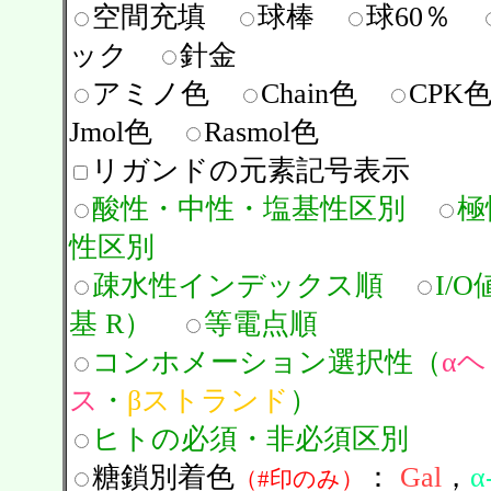
空間充填
球棒
球60％
ック
針金
アミノ色
Chain色
CPK
Jmol色
Rasmol色
リガンドの元素記号表示
酸性・中性・塩基性区別
極
性区別
疎水性インデックス順
I/
基 R）
等電点順
コンホメーション選択性（
α
ス
・
βストランド
）
ヒトの必須・非必須区別
糖鎖別着色
：
Gal
，
α
（#印のみ）