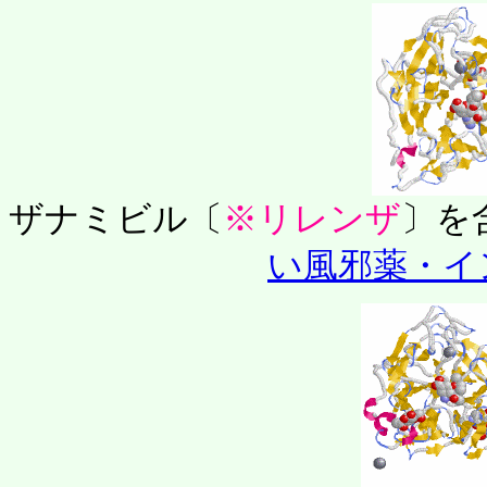
ザナミビル〔
※リレンザ
〕を
い風邪薬・イ