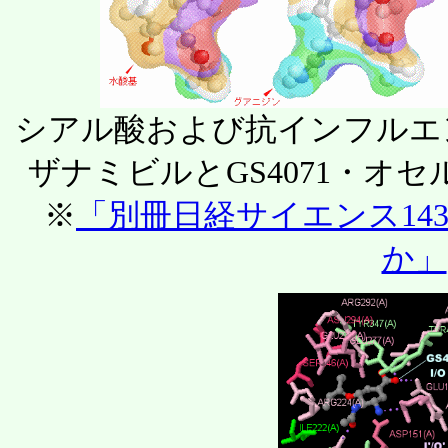
シアル酸および抗インフルエ
ザナミビルとGS4071・オ
※
「別冊日経サイエンス14
か」