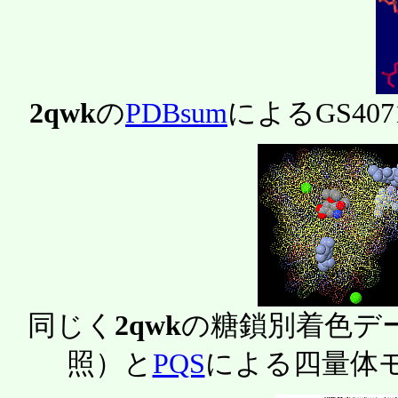
2qwk
の
PDBsum
によるGS40
同じく
2qwk
の糖鎖別着色デ
照）と
PQS
による四量体