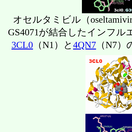
オセルタミビル（oseltam
GS4071が結合したインフ
3CL0
（N1）と
4QN7
（N7）