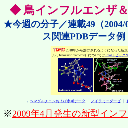
◆ 鳥インフルエンザ
★今週の分子／連載49（2004
ス関連PDBデータ例
2018年から処方されるようになった新
ル，baloxavir marboxil）については
JmolトピックNo
→
ヘマグルチニンおよび参考データ
｜
ノイラミニダーゼ
｜
※
2009年4月発生の新型イ