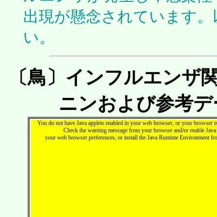
出現が懸念されています。
い。
〔鳥〕インフルエンザ関連
ニンおよび参考デ
You do not have Java applets enabled in your web browser, or your browser is 
Check the warning message from your browser and/or enable Java 
your web browser preferences, or install the Java Runtime Environment f