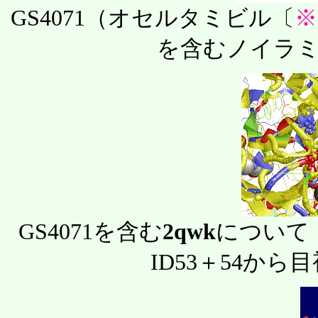
GS4071（オセルタミビル〔
※
を含むノイラミ
GS4071を含む
2qwk
について
ID53＋54から