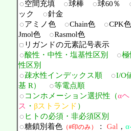
空間充填
球棒
球60％
ック
針金
アミノ色
Chain色
CPK
Jmol色
Rasmol色
リガンドの元素記号表示
酸性・中性・塩基性区別
極
性区別
疎水性インデックス順
I/
基 R）
等電点順
コンホメーション選択性（
α
ス
・
βストランド
）
ヒトの必須・非必須区別
糖鎖別着色
：
Gal
，
α
（#印のみ）