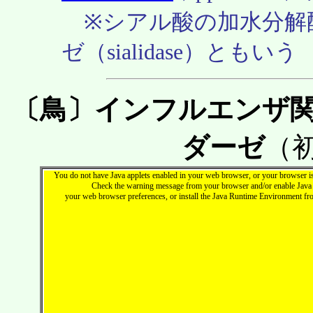
※シアル酸の加水分解
ゼ（sialidase）ともいう
〔鳥〕インフルエンザ関連
ダーゼ
（
You do not have Java applets enabled in your web browser, or your browser is 
Check the warning message from your browser and/or enable Java 
your web browser preferences, or install the Java Runtime Environment f