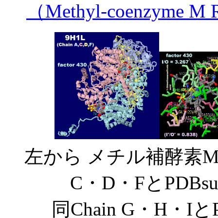
（Methyl-coenzyme M
左から メチル補酵素
C・D・FとPDBsu
同Chain G・H・Iと