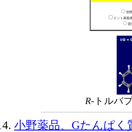
空
ドット表面
背
R
-トルバ
小野薬品、Gたんぱく