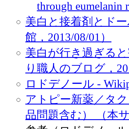
through eumelani
美白と接着剤とドー
館，2013/08/01）
美白が行き過ぎると
り職人のブログ，2013
ロドデノール - Wikip
アトピー新薬／タク
品問題含む） （本