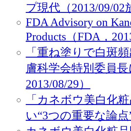
プ現代（2013/09/0
FDA Advisory on Kan
Products（FDA，201
「重ね塗りで白斑頻
膚科学会特別委員長
2013/08/29）
「カネボウ美白化粧
い“3つの重要な論点”（B