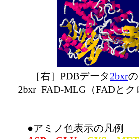
［右］PDBデータ
2bxr
の
2bxr_FAD-MLG（F
●アミノ色表示の凡例