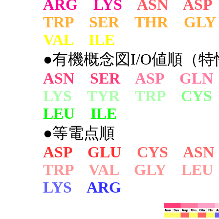
ARG LYS
ASN ASP
TRP SER THR GLY
VAL ILE
●有機概念図I/O値順（特
ASN SER
ASP GLN
LYS TYR TRP
CYS
LEU ILE
●等電点順
ASP GLU
CYS ASN
TRP VAL GLY LEU
LYS
ARG