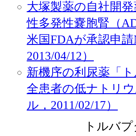
大塚製薬の自社開発
性多発性嚢胞腎（A
米国FDAが承認申請
2013/04/12）
新機序の利尿薬「ト
全患者の低ナトリウ
ル，2011/02/17）
トルバプタン