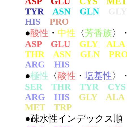
ASP GLU
CYS MET
TYR
ASN GLN
GLY
HIS
PRO
●
酸性
・
中性
〈
芳香族
〉
ASP GLU
GLY AL
THR ASN GLN PR
ARG HIS
●
極性
〈
酸性
・
塩基性
〉
SER THR TYR CYS
ARG HIS
GLY AL
MET TRP
●疎水性インデックス順