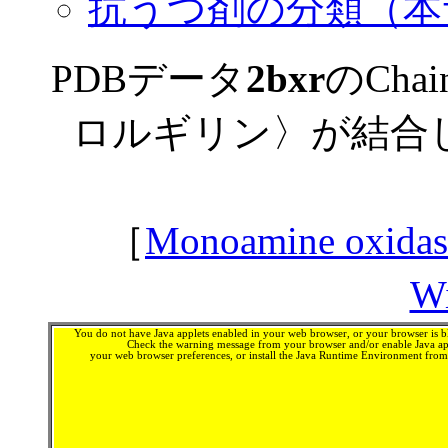
抗うつ剤の分類（本
PDBデータ
2bxr
のCh
ロルギリン〉が結合
［
Monoamine oxidase
Wi
You do not have Java applets enabled in your web browser, or your browser is bl
Check the warning message from your browser and/or enable Java app
your web browser preferences, or install the Java Runtime Environment fro