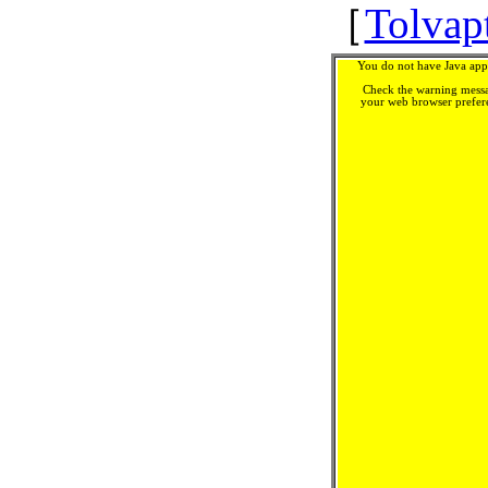
［
Tolvap
You do not have Java appl
Check the warning messa
your web browser prefere