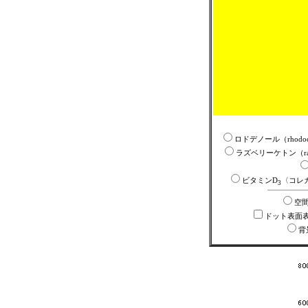
ロドデノール（rhododeno
ラズベリーケトン（raspber
ビタミンD
〈コレ
3
空
ドット表面
背