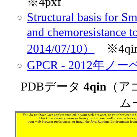
※4pxf
Structural basis for S
and chemoresistance 
2014/07/10）
※4qi
GPCR - 2012
PDBデータ
4qin
（ア
ム
You do not have Java applets enabled in your web browser, or your browser is bl
Check the warning message from your browser and/or enable Java app
your web browser preferences, or install the Java Runtime Environment fro