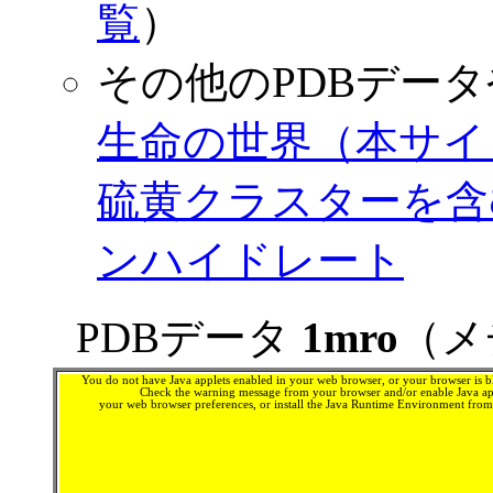
覧
）
その他のPDBデー
生命の世界（本サイ
硫黄クラスターを含む
ンハイドレート
PDBデータ
1mro
（メ
You do not have Java applets enabled in your web browser, or your browser is bl
Check the warning message from your browser and/or enable Java app
your web browser preferences, or install the Java Runtime Environment fro