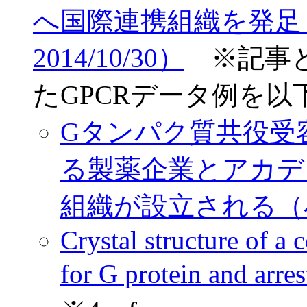
へ国際連携組織を発足
2014/10/30）
※記事と
たGPCRデータ例を以
Gタンパク質共役受
る製薬企業とアカデ
組織が設立される（小野薬
Crystal structure of 
for G protein and ar