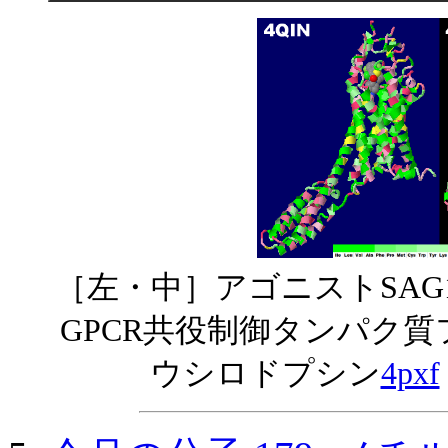
［左・中］アゴニストSAG
GPCR共役制御タンパク
ウシロドプシン
4pxf