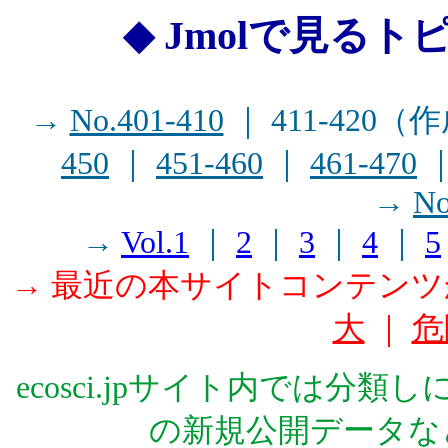
◆ Jmolで見るト
→
No.401-410
｜ 411-420
450
｜
451-460
｜
461-470
→
No
→
Vol.1
｜
2
｜
3
｜
4
｜
5
→ 最近の本サイトコンテン
大
｜
危
ecosci.jpサイト内では分
の新規公開データな