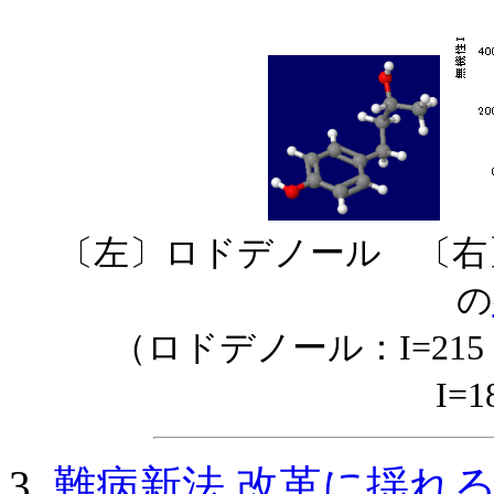
〔左〕ロドデノール 〔右
の
（ロドデノール：I=21
I=
難病新法 改革に揺れる