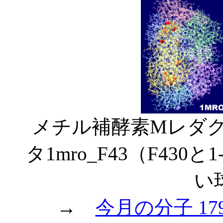
メチル補酵素Mレダ
タ1mro_F43（F4
い
→
今月の分子 1