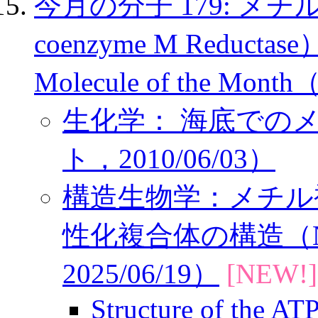
今月の分子 179: メチ
coenzyme M Reducta
Molecule of the Mont
生化学： 海底でのメタ
ト，2010/06/03）
構造生物学：メチル
性化複合体の構造（Na
2025/06/19）
[NEW!]
Structure of the A