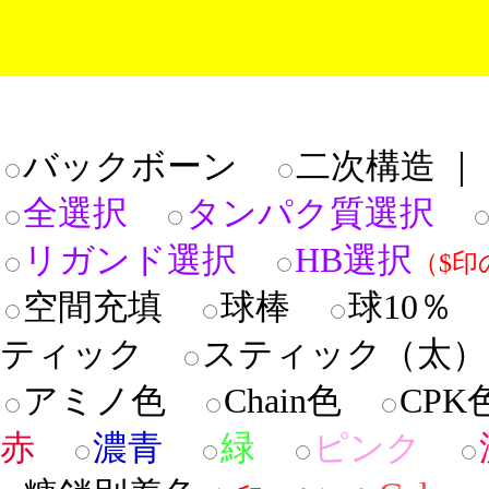
バックボーン
二次構造 ｜
全選択
タンパク質選択
リガンド選択
HB選択
（$印
空間充填
球棒
球10％
ティック
スティック（太
アミノ色
Chain色
CP
赤
濃青
緑
ピンク