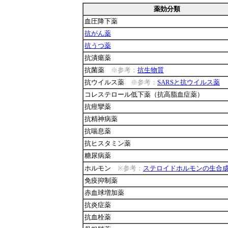
薬効分類
血圧降下薬
抗がん薬
抗うつ薬
抗潰瘍薬
抗菌薬
※参考：
抗生物質
抗ウイルス薬
※参考：
SARSと抗ウイルス薬
コレステロール低下薬（抗高脂血症薬）
抗痙攣薬
抗精神病薬
抗喘息薬
抗ヒスタミン薬
糖尿病薬
ホルモン
※参考：
ステロイドホルモンの生合
免疫抑制薬
赤血球増加薬
抗炎症薬
抗血栓薬