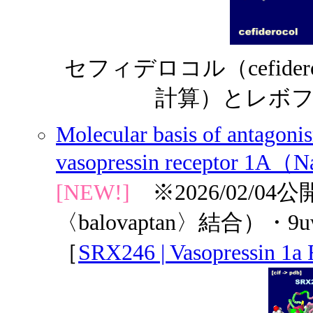
セフィデロコル（cefidero
計算）とレボフロキ
Molecular basis of antagoni
vasopressin receptor 1A（
[NEW!]
※2026/02/04
〈balovaptan〉結合）・
［
SRX246 | Vasopressin 1a 