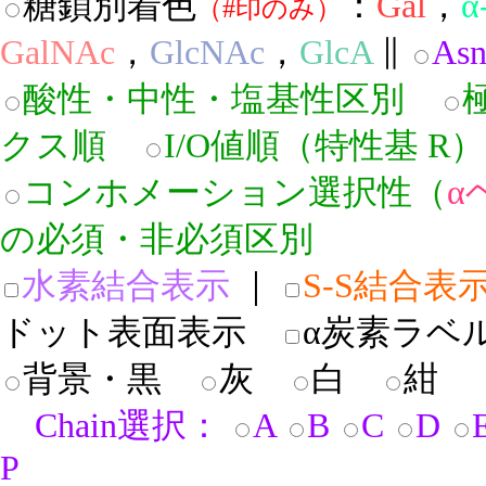
糖鎖別着色
：
Gal
，
α
（#印のみ）
GalNAc
，
GlcNAc
，
GlcA
∥
As
酸性・中性・塩基性区別
クス順
I/O値順（特性基 
コンホメーション選択性（
α
の必須・非必須区別
水素結合表示
｜
S-S結合表
ドット表面表示
α炭素ラベ
背景・黒
灰
白
紺
Chain選択：
A
B
C
D
P