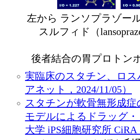
左から ランソプラゾール（l
スルフィド（lansopra
後者結合の胃プロトン
実臨床のスタチン、ロスバ
アネット，2024/11/05）
スタチンが軟骨無形成症の
モデルによるドラッグ・
大学 iPS細胞研究所 CiRA，2