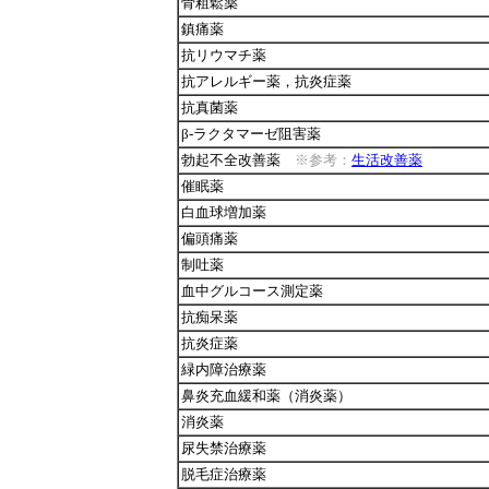
骨粗鬆薬
鎮痛薬
抗リウマチ薬
抗アレルギー薬，抗炎症薬
抗真菌薬
β-ラクタマーゼ阻害薬
勃起不全改善薬
※参考：
生活改善薬
催眠薬
白血球増加薬
偏頭痛薬
制吐薬
血中グルコース測定薬
抗痴呆薬
抗炎症薬
緑内障治療薬
鼻炎充血緩和薬（消炎薬）
消炎薬
尿失禁治療薬
脱毛症治療薬