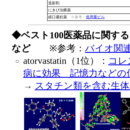
造影剤
にきび治療薬
経口避妊薬
※参考：
低用量ピル
◆ベスト100医薬品に関す
など
※参考：
バイオ関
atorvastatin（1位）：
コレ
病に効果 記憶力などの低下を緩
→
スタチン類を含む生体分