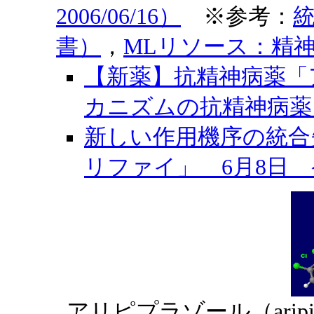
2006/06/16）
※参考：
書）
，
MLリソース：精
【新薬】抗精神病薬「
カニズムの抗精神病薬（日
新しい作用機序の統合
リファイ」 6月8日 発
アリピプラゾール（arip