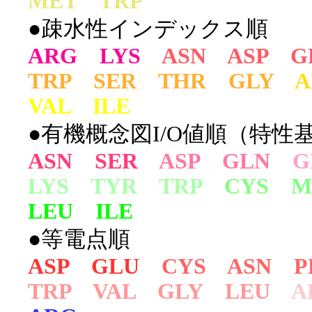
MET TRP
●疎水性インデックス順
ARG LYS
ASN ASP G
TRP SER THR GLY
A
VAL ILE
●有機概念図I/O値順（特性基
ASN SER
ASP GLN
LYS TYR TRP
CYS M
LEU ILE
●等電点順
ASP GLU
CYS ASN P
TRP VAL GLY LEU
A