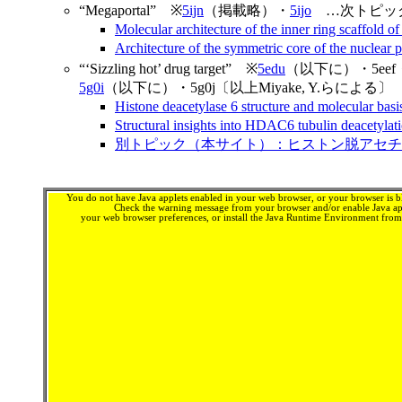
“Megaportal” ※
5ijn
（掲載略）・
5ijo
…次トピッ
Molecular architecture of the inner ring scaffo
Architecture of the symmetric core of the nucl
“‘Sizzling hot’ drug target” ※
5edu
（以下に）・5eef・5e
5g0i
（以下に）・5g0j〔以上Miyake, Y.らによる〕
Histone deacetylase 6 structure and molecular b
Structural insights into HDAC6 tubulin deacetyl
別トピック（本サイト）：ヒストン脱アセチ
You do not have Java applets enabled in your web browser, or your browser is bl
Check the warning message from your browser and/or enable Java app
your web browser preferences, or install the Java Runtime Environment fro