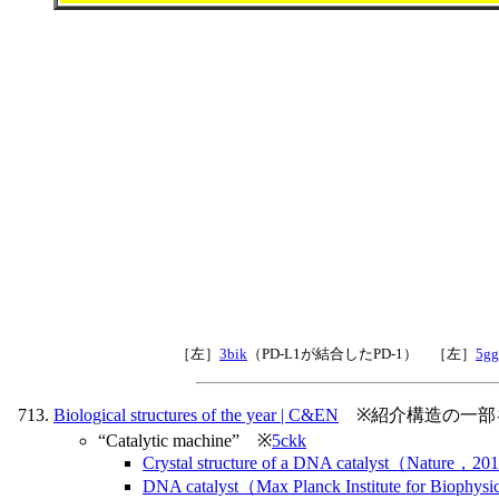
［左］
3bik
（PD-L1が結合したPD-1） ［左］
5gg
Biological structures of the year | C&EN
※紹介構造の一部を
“Catalytic machine” ※
5ckk
Crystal structure of a DNA catalyst（Nature，20
DNA catalyst（Max Planck Institute for Biophy