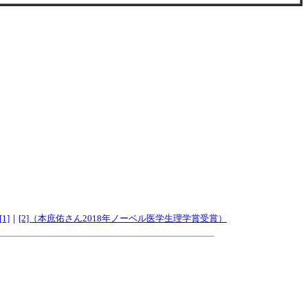
1]
｜
[2]（本庶佑さん2018年ノーベル医学生理学賞受賞）