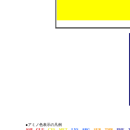
●アミノ色表示の凡例
ASP GLU
CYS MET
LYS ARG
SER THR
PHE 