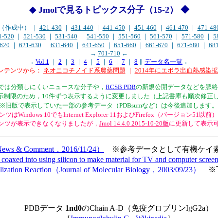
◆ Jmolで見るトピックス分子（15-2） ◆
20（作成中） ｜
421-430
｜
431-440
｜
441-450
｜
451-460
｜
461-470
｜
471-48
1-520
｜
521-530
｜
531-540
｜
541-550
｜
551-560
｜
561-570
｜
571-580
｜
5
620
｜
621-630
｜
631-640
｜
641-650
｜
651-660
｜
661-670
｜
671-680
｜
68
→
701-710
←
→
Vol.1
｜
2
｜
3
｜
4
｜
5
｜
6
｜
7
｜
8
∥
データ名一覧
←
コンテンツから：
ネオニコチノイド系農薬問題
｜
2014年にエボラ出血熱感染
サイト内では分類しにくいニュースな分子や，
RCSB PDB
の新規公開データなどを脈絡
l表示制限のため，10件ずつ表示するように変更しました（上記書庫も順次修正
※旧版で表示していた一部の参考データ（PDBsumなど）は今後追加します。
ツはWindows 10でもInternet Explorer 11およびFirefox（バージョン5
ンテンツが表示できなくなりましたが，
Jmol 14.4.0 2015-10-20版
に更新して表示
ature News & Comment，2016/11/24）
※参考データとして有機ケイ素
are coaxed into using silicon to make material for TV and computer s
 Cyclization Reaction（Journal of Molecular Biology，2003/09/23）
※
PDBデータ
1nd0
のChain A-D（免疫グロブリンIgG2a）