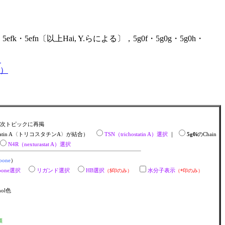
j・5efk・5efn〔以上Hai, Y.らによる〕，5g0f・5g0g・5g0h・
）
25）
…次トピックに再掲
ostatin A〈トリコスタチンA〉が結合）
TSN（trichostatin A）選択
｜
5g0i
のChain
N4R（nexturastat A）選択
bone
）
kbone選択
リガンド選択
HB選択
（$印のみ）
水分子表示
（*印のみ）
mol色
順