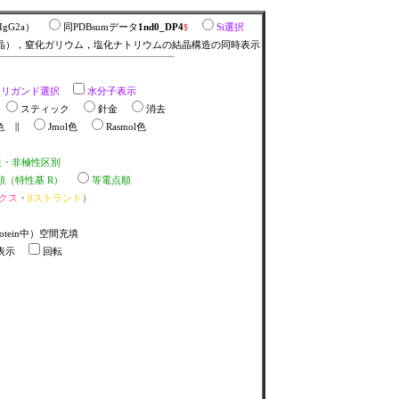
ンIgG2a）
同PDBsumデータ
1nd0_DP4
$
Si選択
晶），窒化ガリウム，塩化ナトリウムの結晶構造の同時表示
リガンド選択
水分子表示
％
スティック
針金
消去
K色 ∥
Jmol色
Rasmol色
性・非極性区別
値順（特性基 R）
等電点順
クス
・
βストランド
）
otein中）空間充填
表示
回転