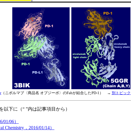
r
（ニボルマブ〈商品名 オプジーボ〉のFabが結合したPD-1） →
別トピック[
以下に（“ ”内は記事項目から）
16/01/06）
sical Chemistry，2016/01/14）