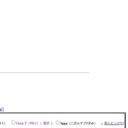
a
］
D-1）
Chain Y（PD-1））選択
｜
5ggq
（ニボルマブのFab） →
別トピック[1]