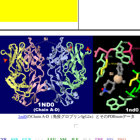
1nd0
のChain A-D（免疫グロブリンIgG2a）とそのPDBsumデータ
TYR
ASN GLN
GLY
LEU VAL ILE
ALA
TRP
HIS
PRO