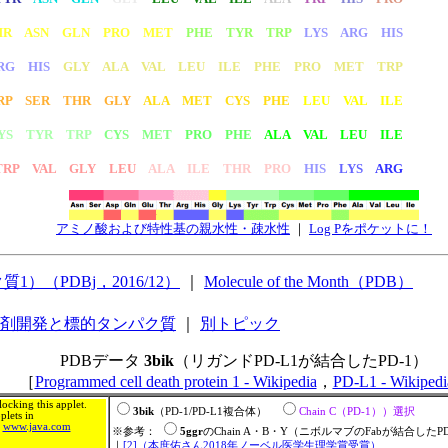
HR ASN GLN PRO MET
PHE TYR TRP
LYS ARG HIS
RG HIS
GLY ALA VAL LEU ILE PHE PRO MET TRP
RP SER THR GLY
ALA MET CYS PHE
LEU VAL ILE
YS TYR TRP
CYS MET
PRO PHE
ALA VAL LEU ILE
RP VAL GLY LEU
ALA ILE THR PRO
HIS
LYS
ARG
アミノ酸および特性基の親水性・疎水性
｜
Log Pをポケットに！
質1）（PDBj，2016/12）
｜
Molecule of the Month（PDB）
剤開発と標的タンパク質
｜
別トピック
PDBデータ
3bik
（リガンドPD-L1が結合したPD-1）
［
Programmed cell death protein 1 - Wikipedia
，
PD-L1 - Wikipedi
ocking this applet.
3bik
（PD-1/PD-L1複合体）
Chain C（PD-1））選択
lets in
m
www.java.com
※参考：
5ggr
のChain A・B・Y（ニボルマブのFabが結合したP
｜
[2]（本庶佑さん2018年ノーベル医学生理学賞受賞）