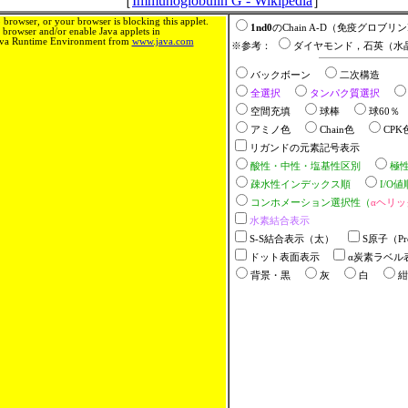
［
Immunoglobulin G - Wikipedia
］
browser, or your browser is blocking this applet.
1nd0
のChain A-D（免疫グロブリ
browser and/or enable Java applets in
 Java Runtime Environment from
www.java.com
※参考：
ダイヤモンド，石英（水
バックボーン
二次構造
全選択
タンパク質選択
空間充填
球棒
球60
アミノ色
Chain色
CP
リガンドの元素記号表示
酸性・中性・塩基性区別
極
疎水性インデックス順
I/O
コンホメーション選択性（
αヘリッ
水素結合表示
S-S結合表示（太）
S原子（Pr
ドット表面表示
α炭素ラベル
背景・黒
灰
白
紺