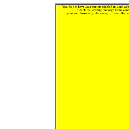
You do not have Java applets enabled in your web 
Check the warning message from your 
your web browser preferences, or install the