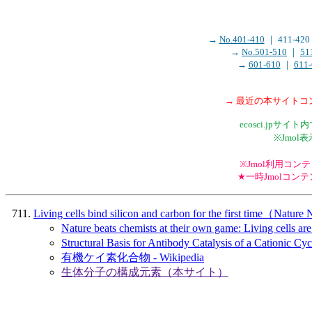
→
No.401-410
｜ 411-4
→
No.501-510
｜
51
→
601-610
｜
611-
→ 最近の本サイト
ecosci.jp
※Jmo
※Jmol利用コンテン
★一時Jmolコ
Living cells bind silicon and carbon for the first time（N
Nature beats chemists at their own game: Living cells 
Structural Basis for Antibody Catalysis of a Cationic
有機ケイ素化合物 - Wikipedia
生体分子の構成元素（本サイト）