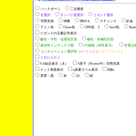
バックボーン
二次構造
全選択
タンパク質選択
リガンド選択
空間充填
球棒
球60％
スティック
針金
アミノ色
Chain色
CPK色 ∥
Jmol色
Ras
リガンドの元素記号表示
酸性・中性・塩基性区別
極性・非極性区別
疎水性インデックス順
I/O値順（特性基 R）
等電点
コンホメーション選択性（
αヘリックス
・
βストランド
）
水素結合表示
S-S結合表示（太）
S原子（Protein中）空間充填
ドット表面表示
α炭素ラベル表示
回転
背景・黒
灰
白
紺