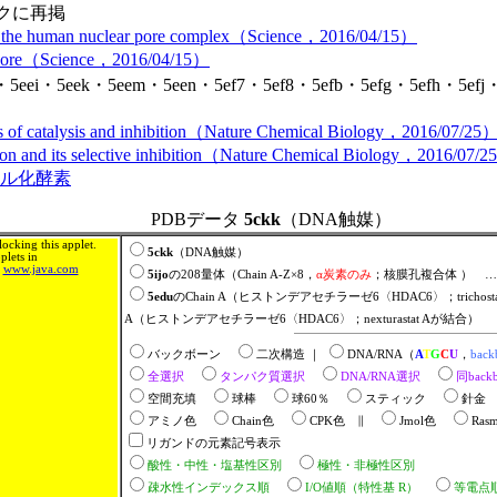
クに再掲
ld of the human nuclear pore complex（Science，2016/04/15）
ear pore（Science，2016/04/15）
ei・5eek・5eem・5een・5ef7・5ef8・5efb・5efg・5efh・5ef
asis of catalysis and inhibition（Nature Chemical Biology，2016/07/25
ation and its selective inhibition（Nature Chemical Biology，2016/07/
ル化酵素
PDBデータ
5ckk
（DNA触媒）
ocking this applet.
5ckk
（DNA触媒）
lets in
m
www.java.com
5ijo
の208量体（Chain A-Z×8，
α炭素のみ
；核膜孔複合体 ） 
5edu
のChain A（ヒストンデアセチラーゼ6〈HDAC6〉；trich
A（ヒストンデアセチラーゼ6〈HDAC6〉；nexturastat Aが結合）
バックボーン
二次構造 ｜
DNA/RNA（
A
T
G
C
U
，
back
全選択
タンパク質選択
DNA/RNA選択
同bac
空間充填
球棒
球60％
スティック
針金
アミノ色
Chain色
CPK色 ∥
Jmol色
Ras
リガンドの元素記号表示
酸性・中性・塩基性区別
極性・非極性区別
疎水性インデックス順
I/O値順（特性基 R）
等電点