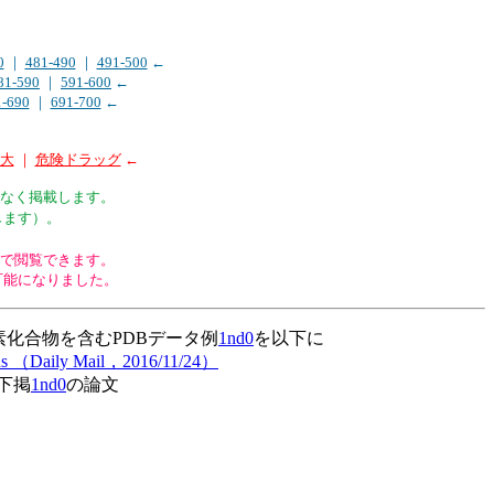
0
｜
481-490
｜
491-500
←
81-590
｜
591-600
←
1-690
｜
691-700
←
拡大
｜
危険ドラッグ
←
なく掲載します。
します）。
1以前）で閲覧できます。
可能になりました。
化合物を含むPDBデータ例
1nd0
を以下に
creens （Daily Mail，2016/11/24）
下掲
1nd0
の論文