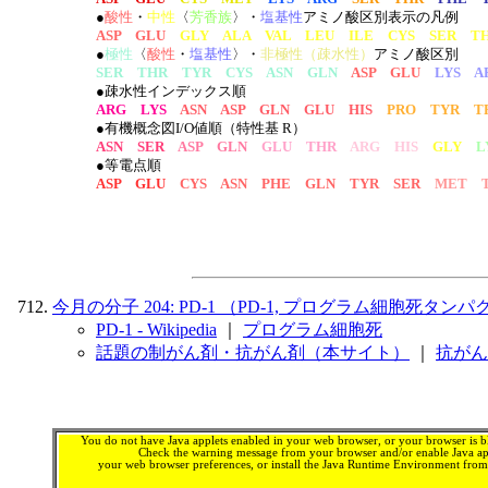
●
酸性
・
中性
〈
芳香族
〉・
塩基性
アミノ酸区別表示の凡例
ASP GLU
GLY ALA VAL LEU ILE CYS SER T
●
極性
〈
酸性
・
塩基性
〉・
非極性（疎水性）
アミノ酸区別
SER THR TYR CYS ASN GLN
ASP GLU
LYS A
●疎水性インデックス順
ARG LYS
ASN ASP GLN GLU HIS
PRO TYR T
●有機概念図I/O値順（特性基 R）
ASN SER
ASP GLN
GLU THR
ARG HIS
GLY
L
●等電点順
ASP GLU
CYS ASN PHE GLN TYR SER
MET T
今月の分子 204: PD-1 （PD-1, プログラム細胞死タンパク
PD-1 - Wikipedia
｜
プログラム細胞死
話題の制がん剤・抗がん剤（本サイト）
｜
抗がん
You do not have Java applets enabled in your web browser, or your browser is bl
Check the warning message from your browser and/or enable Java app
your web browser preferences, or install the Java Runtime Environment fro