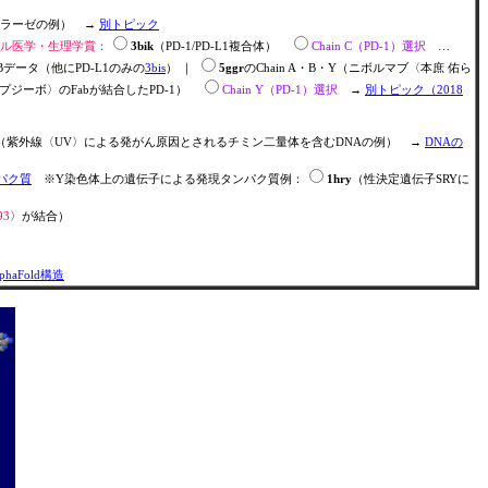
メラーゼの例） →
別トピック
のノーベル医学・生理学賞：
3bik
（PD-1/PD-L1複合体）
Chain C（PD-1）選択
…
Bデータ（他にPD-L1のみの
3bis
） ｜
5ggr
のChain A・B・Y（ニボルマブ〈本庶 佑ら
プジーボ〉のFabが結合したPD-1）
Chain Y（PD-1）選択
→
別トピック（2018
A・B（紫外線〈UV〉による発がん原因とされるチミン二量体を含むDNAの例） →
DNAの
パク質
※Y染色体上の遺伝子による発現タンパク質例：
1hry
（性決定遺伝子SRYに
93
〉が結合）
haFold構造