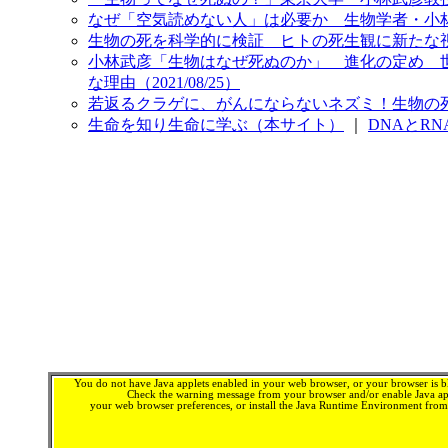
なぜ「空気読めない人」は必要か 生物学者・小林武彦
生物の死を科学的に検証 ヒトの死生観に新たな視点 人生
小林武彦「生物はなぜ死ぬのか」 進化の定め 世代継
な理由（2021/08/25）
若返るクラゲに、がんにならないネズミ！生物の死の役割は
生命を知り生命に学ぶ（本サイト）
｜
DNAとR
You do not have Java applets enabled in your web browser, or your browser is bl
Check the warning message from your browser and/or enable Java app
your web browser preferences, or install the Java Runtime Environment fro