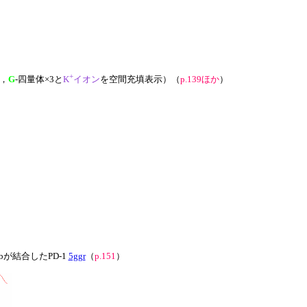
+
，
G
-四量体×3と
K
イオン
を空間充填表示）（
p.139ほか
）
が結合したPD-1
5ggr
（
p.151
）