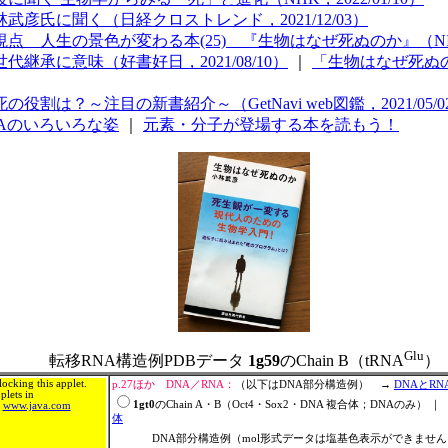
氏に聞く（日経クロストレンド，2021/12/03）
の景色が変わる本(25) 『生物はなぜ死ぬのか』（NIKKEI S
承に意味（好書好日，2021/08/10）
｜
「生物はなぜ死ぬ
？～注目の新書紹介～（GetNavi web図鑑，2021/05/0
NAのいろいろな姿
｜
元素・分子が登場する本を読もう！
Glu
転移RNA構造例PDBデータ
1g59
のChain B（tRNA
）
ocking this applet.
p.27ほか DNA／RNA：
（以下はDNA部分構造例） →
DNAとR
lets in
1gt0
のChain A・B（Oct4・Sox2・DNA 複合体；DNAのみ） ｜
m
www.java.com
体
DNA部分構造例（mol形式データは塩基色表示ができませ