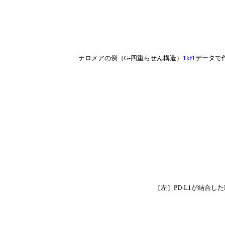
テロメアの例（G-四重らせん構造）
1kf1
データで
［左］PD-L1が結合したP