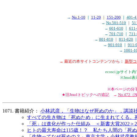
→
No.1-10
｜
11-20
｜
151-200
｜
401-4
→
No.501-510
｜
51
→
601-610
｜
611-
→
701-710
｜
711-
→
801-810
｜
811-820
→
901-910
｜
911-
→
1001-1
→ 最近の本サイトコンテンツから：
新型コロ
ecosci.jp
※Jmo
※本ページの分子モデ
★旧Jmolトピックへの追記 →
No.472
書籍紹介：
小林武彦，「生物はなぜ死ぬのか」，講談社現代
すべての生き物は「死ぬため」に生まれてくる。死生観
「死」は進化が作った仕組み ＜新書大賞2022＞2位
ヒトの最大寿命は115歳！？ 私たち人間の「死ぬ理
「生物ってなぜ死ぬの？」東京大学・小林武彦教授に聞