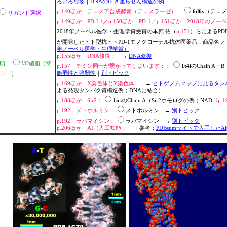
ろいろな姿
｜
DNAのG-四重らせん構造の例
p.140ほか テロメア合成酵素（テロメラーゼ）：
6d6v
（テロ
リガンド選択
p.149ほか PD-L1／p.150ほか PD-1／p.151ほか 2018年
2018年ノーベル医学・生理学賞受賞の本庶 佑（
p.151
）らによるPD
が開発したヒト型抗ヒトPD-1モノクローナル抗体医薬品；商品名 オ
年ノーベル医学・生理学賞）
p.155ほか DNA修復：
→
DNA修復
ス順
I/O値順（特
p.157 チミン同士が繋がってしまいます：
：
1t4i
のChain 
脆弱性と強靭性
｜
別トピック
ランド
）
p.169ほか X染色体とY染色体：
→
ヒトゲノムマップに見るタン
よる発現タンパク質構造例；DNAに結合）
p.188ほか Sir2：
1ici
のChain A（Sir2ホモログの例；NAD〈
p.1
p.192 メトホルミン：
メトホルミン →
別トピック
p.192 ラパマイシン：
ラパマイシン →
別トピック
p.206ほか AI（人工知能：
→ 参考：
PDBsumサイトで入手したAlp