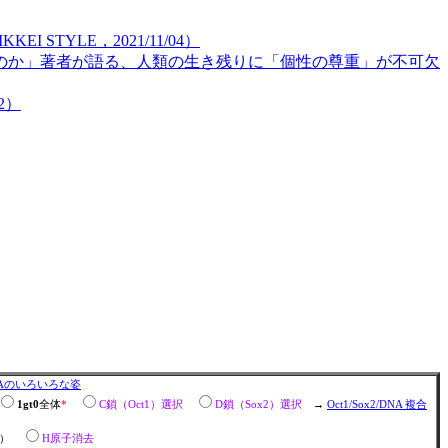
TYLE，2021/11/04）
のか」著者が語る、人類の生き残りに「個性の尊重」が不可欠
2）
NAのいろいろな姿
1gt0
全体
*
C鎖（Oct1）選択
D鎖（Sox2）選択
→
Oct1/Sox2/DNA 複合
ん）
H原子消去