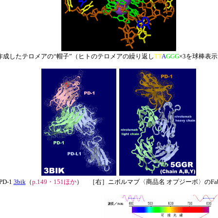
作成したテロメアの“帽子”（ヒトのテロメアの繰り返し
TT
A
GGG
×3を球棒表示
D-1
3bik
（
p.149・151ほか
） ［右］ニボルマブ〈商品名 オプジーボ〉のFab