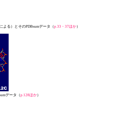
らによる）とそのPDBsumデータ（
p.33・37ほか
）
sumデータ（
p.128ほか
）