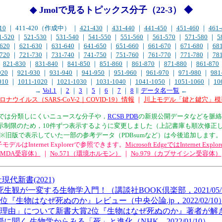
◆ Jmolで見るトピックス分子（22-3） ◆
10
｜ 411-420（作成中） ｜
421-430
｜
431-440
｜
441-450
｜
451-460
｜
461-
1-520
｜
521-530
｜
531-540
｜
541-550
｜
551-560
｜
561-570
｜
571-580
｜
5
620
｜
621-630
｜
631-640
｜
641-650
｜
651-660
｜
661-670
｜
671-680
｜
68
720
｜
721-730
｜
731-740
｜
741-750
｜
751-760
｜
761-770
｜
771-780
｜
78
｜
821-830
｜
831-840
｜
841-850
｜
851-860
｜
861-870
｜
871-880
｜
861-870
920
｜
921-930
｜
931-940
｜
941-950
｜
951-960
｜
961-970
｜
971-980
｜
981
010
｜
1011-1020
｜
1021-1030
｜
1031-1040
｜
1041-1050
｜
1051-1060
｜
10
→
Vol.1
｜
2
｜
3
｜
5
｜
6
｜
7
｜
8
∥
データ名一覧
←
ナウイルス（SARS-CoV-2｜COVID-19）情報
｜
川上モデル「鍵と鍵穴」模
サイト内では分類しにくいニュースな分子や，
RCSB PDB
の新規公開データなどを脈絡
l表示制限のため，10件ずつ表示するように変更しました（上記書庫も順次修正
※旧版で表示していた一部の参考データ（PDBsumなど）は今後追加します。
ルはInternet Explorerで参照できます。
Microsoft EdgeではInternet Expl
（NMDA受容体）
｜
No.571（環境ホルモン）
｜
No.979（カプサイシン受容体）
新書(2021)
が一変する生物学入門！（講談社BOOK倶楽部，2021/05/
『生物はなぜ死ぬのか』レビュー（中央公論.jp，2022/02/10
由」について新書大賞2位『生物はなぜ死ぬのか』著者が解き明かす（Y
く 生物学からみる「死」と進化（NHK，2022/01/10）