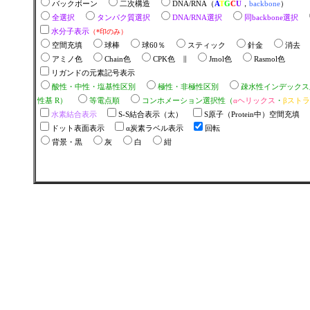
バックボーン
二次構造
DNA/RNA（
A
T
G
C
U
，
backbone
）
全選択
タンパク質選択
DNA/RNA選択
同backbone選択
水分子表示
（*印のみ）
空間充填
球棒
球60％
スティック
針金
消去
アミノ色
Chain色
CPK色 ∥
Jmol色
Rasmol色
リガンドの元素記号表示
酸性・中性・塩基性区別
極性・非極性区別
疎水性インデック
性基 R）
等電点順
コンホメーション選択性（
αヘリックス
・
βスト
水素結合表示
S-S結合表示（太）
S原子（Protein中）空間充填
ドット表面表示
α炭素ラベル表示
回転
背景・黒
灰
白
紺