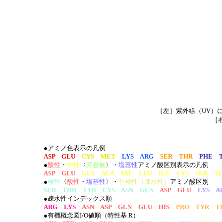
［左］紫外線（UV）
［
●アミノ色表示の凡例
ASP GLU
CYS MET
LYS ARG
SER THR
PHE 
●
酸性
・
中性
〈
芳香族
〉・
塩基性
アミノ酸区別表示の凡例
ASP GLU
GLY ALA VAL LEU ILE CYS SER T
●
極性
〈
酸性
・
塩基性
〉・
非極性（疎水性）
アミノ酸区別
SER THR TYR CYS ASN GLN
ASP GLU
LYS A
●疎水性インデックス順
ARG LYS
ASN ASP GLN GLU HIS
PRO TYR T
●有機概念図I/O値順（特性基 R）