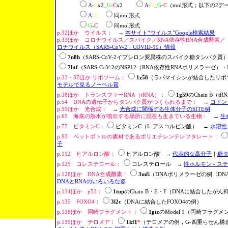
A
-
T
x2_
G
-
C
x2
A
-
T
_
G
-
C
（mol形式；以下の2デ
A
-
T
同mol形式
G
-
C
同mol形式
p.32ほか ウイルス：
→
本サイト“ウイルス”Google検索結果
p.33ほか コロナウイルス／スパイク／RNA依存性RNA合成酵素／
ロナウイルス（SARS-CoV-2｜COVID-19）情報
7n8h
（SARS-CoV-2イプシロン変異株のスパイク糖タンパク
7btf
（SARS-CoV-2のNSP12（RNA依存性RNAポリメラーゼ）
p.33・37ほか リボソーム：
1z58
（ラパマイシンが結合したリボソ
モデルで見るノーベル賞
p.38ほか トランスファーRNA（tRNA）：
1g59
のChain B（t
p.54 DNAの遺伝子からタンパク質がつくられるまで：
→
コドン
p.59ほか 光合成：
→
光合成に関係する生体分子のSITE例
p.65 海底の熱水が噴出する場所に現在も生きている生物：
→
生
p.77 ビタミンC：
ビタミンC（L-アスコルビン酸） →
水溶性
p.93 ペットボトルの素材であるポリエチレンテレフタレート：
子
p.112 ヒアルロン酸：
ヒアルロン酸 →
代表的な高分子
｜
糖
p.125 コレステロール：
コレステロール →
性ホルモン - 
p.128ほか DNA合成酵素：
3mfi
（DNAポリメラーゼの例〈DN
DNAとRNAのいろいろな姿
p.134ほか p53：
1tup
のChain B・E・F（DNAに結合したがん抑制
p.135 FOXO4：
3l2c
（DNAに結合したFOXO4の例）
p.138ほか 岡崎フラグメント：
1gtc
のModel 1（岡崎フラグ
p.139ほか テロメア：
1kf1
*
（テロメアの例，G-四重らせん