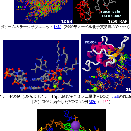
したリボソームのラージサブユニット
1z58
（2009年ノーベル化学賞受賞のYonath
メラーゼの例（DNAポリメラーゼη；dATP＋チミン二量体＋DOC）
3mfi
のPDB
［右］DNAに結合したFOXO4の例
3l2c
（
p.135
）