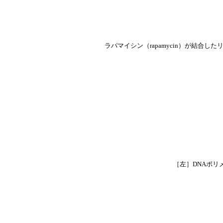
ラパマイシン（rapamycin）が結合
［左］DNAポリ