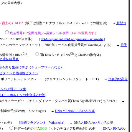
ータの同時表示）
（宿主の）ACE2
（以下は新型コロナウイルス〈SARS-CoV-2〉での構造例） →
新型コ
質）
残基番号452空間充填／α炭素ラベル表示
［L452R変異有す］
・NSP7・NSP8の複合体） ［
RNA-dependent RNA polymerase - Wikipedia
］
ームのラージサブユニット；2009年ノーベル化学賞受賞のYonathらによる） →
分子
Glu
Glu
RNA構造例；tRNA
）
同Chain A・B（tRNA
とGluRSの複合体）
と遺伝暗号表
命を知り生命に学ぶ（チューブワームなど）
ビタミンと脂溶性ビタミン
ポリエチレンテレフタレート（ポリエチレンテレフタラート，PET） →
代表的な高分
タンパク質データ集
ステロイドホルモンの生合成と代謝
Aポリメラーゼη〉，チミンダイマー；タンパク質Chain Aは座標2種のうちAのみ） →
遺伝子p53の例，Zinc Finger） →
DNAとRNAのいろいろな姿
メントの例） ［
岡崎フラグメント - Wikipedia
］ →
DNAとRNAのいろいろな姿
構造）
同データ内の
TT
A
GGG
（ヒトのテロメア反復配列）の例 →
DNAとRNAのい