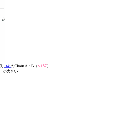
造例
1t4i
のChain A・B（
p.157
）
ーが大きい