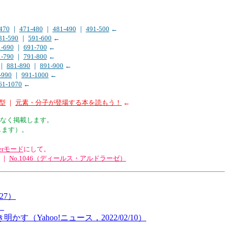
470
｜
471-480
｜
481-490
｜
491-500
←
81-590
｜
591-600
←
1-690
｜
691-700
←
1-790
｜
791-800
←
｜
881-890
｜
891-900
←
-990
｜
991-1000
←
61-1070
←
型
｜
元素・分子が登場する本を読もう！
←
なく掲載します。
します）。
orerモード
にして。
｜
No.1046（ディールス・アルドラーゼ）
27）
）
ahoo!ニュース，2022/02/10）