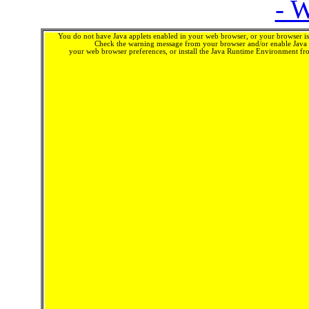
- 
You do not have Java applets enabled in your web browser, or your browser is 
Check the warning message from your browser and/or enable Java 
your web browser preferences, or install the Java Runtime Environment f