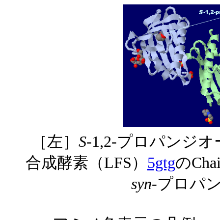
［左］
S
-1,2-プロパン
合成酵素（LFS）
5gtg
のCh
syn
-プロパ