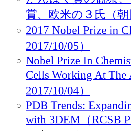
賞、欧米の３氏（朝日，2
2017 Nobel Prize in
2017/10/05）
Nobel Prize In Chemi
Cells Working At T
2017/10/04）
PDB Trends: Expandin
with 3DEM（RCSB P