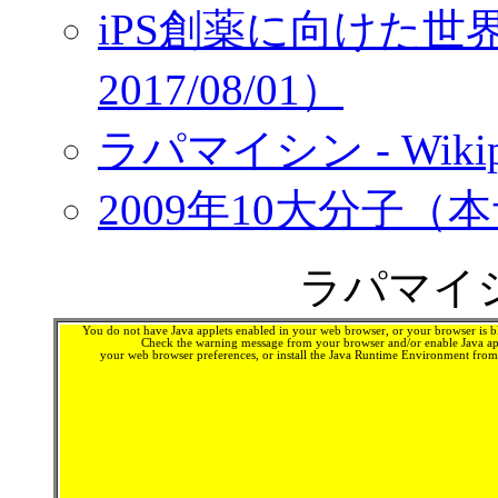
iPS創薬に向けた
2017/08/01）
ラパマイシン - Wikip
2009年10大分子（
ラパマイシン
You do not have Java applets enabled in your web browser, or your browser is bl
Check the warning message from your browser and/or enable Java app
your web browser preferences, or install the Java Runtime Environment fro