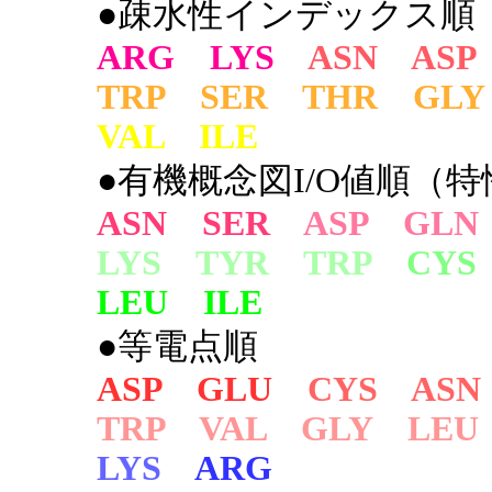
●疎水性インデックス順
ARG LYS
ASN ASP
TRP SER THR GLY
VAL ILE
●有機概念図I/O値順（特
ASN SER
ASP GLN
LYS TYR TRP
CYS
LEU ILE
●等電点順
ASP GLU
CYS ASN
TRP VAL GLY LEU
LYS
ARG