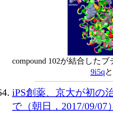
compound 102が結合
9i5q
と
iPS創薬、京大が初
で（朝日，2017/09/07