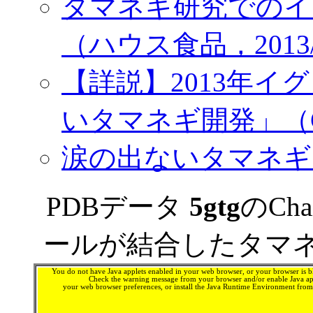
タマネギ研究でのイ
（ハウス食品，2013/09
【詳説】2013年
いタマネギ開発」（Chem-
涙の出ないタマネギ - W
PDBデータ
5gtg
のCha
ールが結合したタマネ
You do not have Java applets enabled in your web browser, or your browser is bl
Check the warning message from your browser and/or enable Java app
your web browser preferences, or install the Java Runtime Environment fro