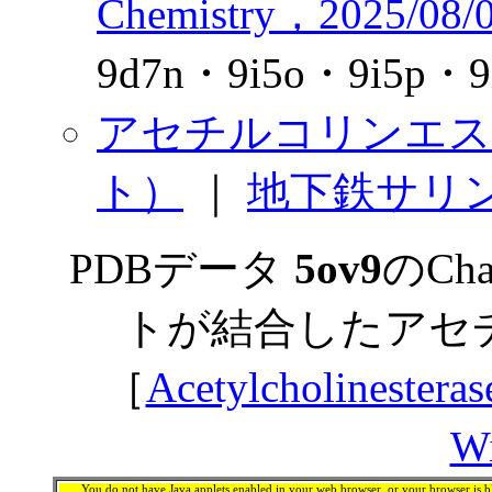
Chemistry，2025/08
9d7n・9i5o・9i5p
アセチルコリンエス
ト）
｜
地下鉄サリ
PDBデータ
5ov9
のCh
トが結合したアセ
［
Acetylcholinesteras
Wi
You do not have Java applets enabled in your web browser, or your browser is bl