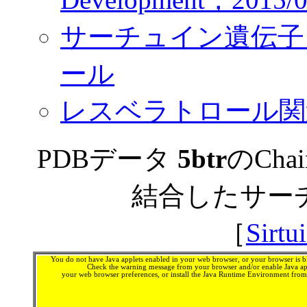
サーチュイン遺伝子 - W
ール
レスベラトロール関
PDBデータ
5btr
のCh
結合したサーチ
［
Sirtu
You do not have Java applets enabled in your web browser, or your browser is bl
Check the warning message from your browser and/or enable Java app
your web browser preferences, or install the Java Runtime Environment fro