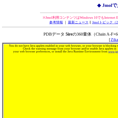
◆ Jmo
※Jmol利用コンテンツはWindows 10でもInterne
参考情報
｜
最新ニュース
∥
Jmolトピック
PDBデータ
5ire
の360量体（Chain A-F×
［
Zika
You do not have Java applets enabled in your web browser, or your browser is blocking th
Check the warning message from your browser and/or enable Java applets in
your web browser preferences, or install the Java Runtime Environment from
www.ja