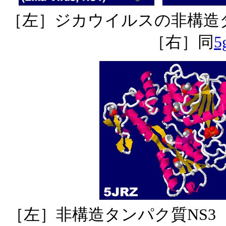
［左］ジカウイルスの非構造タ
［右］同
5
［左］非構造タンパク質NS3