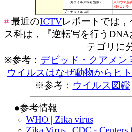
（トガウイルス科も酷似）
東部ウマ脳炎（
※豚コレラ
ブニヤウイルス科
#
最近の
ICTV
レポートでは，
ス科は，『逆転写を行うDNA
テゴリに
※参考：
デビッド・クアメン 
ウイルスはなぜ動物からヒトへ
※参考：
ウイルス図鑑
●参考情報
WHO | Zika virus
Zika Virus | CDC - Centers 