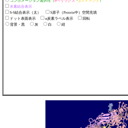
コンホメーション選択性（
αヘリックス
・
βストランド
）
水素結合表示
S-S結合表示（太）
S原子（Protein中）空間充填
ドット表面表示
α炭素ラベル表示
回転
背景・黒
灰
白
紺