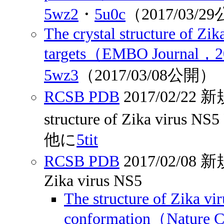
5wz2
・
5u0c
（2017/03/2
The crystal structure of Zi
targets（EMBO Journal，2
5wz3
（2017/03/08公開）
RCSB PDB
2017/02/2
structure of Zika virus 
他に
5tit
RCSB PDB
2017/02/0
Zika virus NS5
The structure of Zika vi
conformation（Nature 