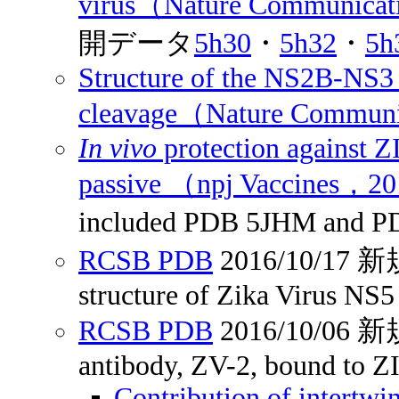
virus（Nature Communica
開データ
5h30
・
5h32
・
5h
Structure of the NS2B-NS3 p
cleavage（Nature Commun
In vivo
protection against Z
passive （npj Vaccines，2
included PDB 5JHM an
RCSB PDB
2016/10/1
structure of Zika Virus NS5
RCSB PDB
2016/10/0
antibody, ZV-2, bound to Z
Contribution of intertwi