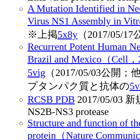
A Mutation Identified in Ne
Virus NS1 Assembly in Vi
※上掲
5x8y
（2017/05/1
Recurrent Potent Human Neu
Brazil and Mexico（Cell，
5vig
（2017/05/03
プタンパク質と抗体の
5v
RCSB PDB
2017/05/0
NS2B-NS3 protease
Structure and function of th
protein（Nature Communi