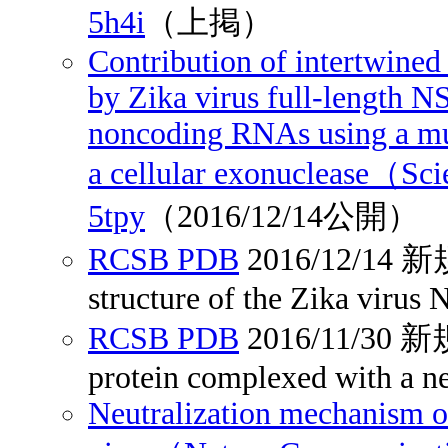
5h4i
（上掲）
Contribution of intertwined
by Zika virus full‐length N
noncoding RNAs using a mul
a cellular exonuclease（S
5tpy
（2016/12/14公開）
RCSB PDB
2016/12/1
structure of the Zika virus 
RCSB PDB
2016/11/3
protein complexed with a n
Neutralization mechanism of