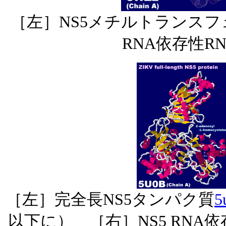
［左］NS5メチルトランスフ
RNA依存性R
［左］完全長NS5タンパク質
5
以下に） ［右］NS5 RNA