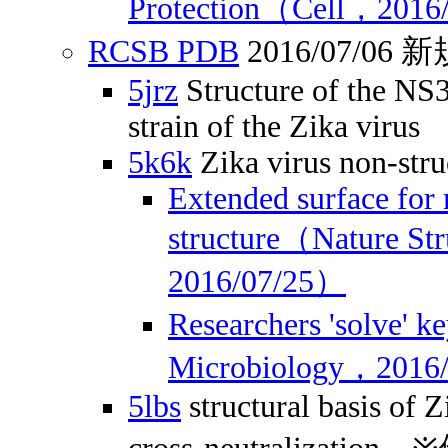
Protection（Cell，2016
RCSB PDB
2016/07/0
5jrz
Structure of the NS3
strain of the Zika virus
5k6k
Zika virus non-stru
Extended surface for
structure（Nature St
2016/07/25）
Researchers 'solve' k
Microbiology，2016
5lbs
structural basis of 