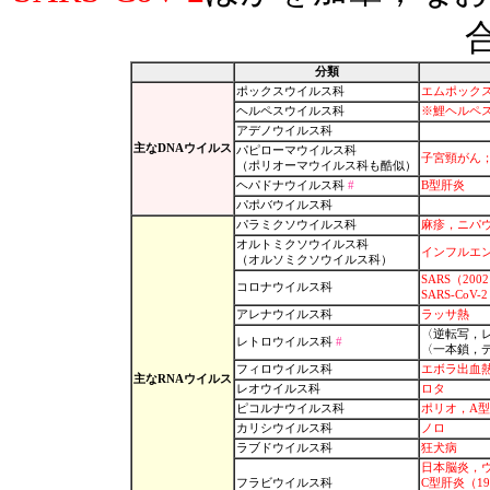
分類
ポックスウイルス科
エムポックス
ヘルペスウイルス科
※鯉ヘルペ
アデノウイルス科
主なDNAウイルス
パピローマウイルス科
子宮頸がん
（ポリオーマウイルス科も酷似）
ヘパドナウイルス科
#
B型肝炎
パポバウイルス科
パラミクソウイルス科
麻疹，ニパウ
オルトミクソウイルス科
インフルエ
（オルソミクソウイルス科）
SARS（200
コロナウイルス科
SARS-CoV-
アレナウイルス科
ラッサ熱
〈逆転写，
レトロウイルス科
#
〈一本鎖，
フィロウイルス科
エボラ出血熱
主なRNAウイルス
レオウイルス科
ロタ
ピコルナウイルス科
ポリオ，A
カリシウイルス科
ノロ
ラブドウイルス科
狂犬病
日本脳炎，
フラビウイルス科
C型肝炎（1