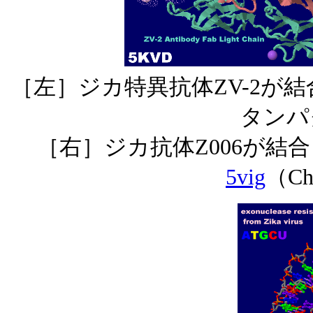
［左］ジカ特異抗体ZV-2が
タンパク
［右］ジカ抗体Z006が結合
5vig
（Ch