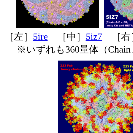
［左］
5ire
［中］
5iz7
［右
※いずれも360量体（Chain 