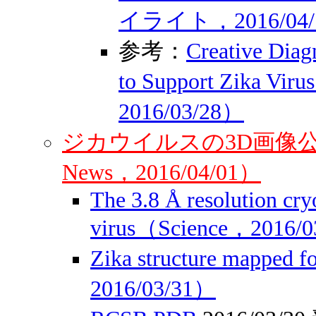
イライト，2016/04/
参考：
Creative Diag
to Support Zika Viru
2016/03/28）
ジカウイルスの3D画像公
News，2016/04/01）
The 3.8 Å resolution cry
virus（Science，2016/
Zika structure mapped 
2016/03/31）