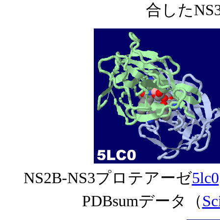
合したNS
NS2B-NS3プロテアーゼ
5lc0
PDBsumデータ（
Sc