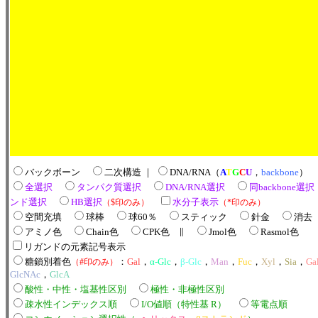
バックボーン
二次構造 ｜
DNA/RNA（
A
T
G
C
U
，
backbone
）
全選択
タンパク質選択
DNA/RNA選択
同backbone選
ンド選択
HB選択
水分子表示
（$印のみ）
（*印のみ）
空間充填
球棒
球60％
スティック
針金
消去
アミノ色
Chain色
CPK色 ∥
Jmol色
Rasmol色
リガンドの元素記号表示
糖鎖別着色
：
Gal
，
α-Glc
，
β-Glc
，
Man
，
Fuc
，
Xyl
，
Sia
，
Ga
（#印のみ）
GlcNAc
，
GlcA
酸性・中性・塩基性区別
極性・非極性区別
疎水性インデックス順
I/O値順（特性基 R）
等電点順