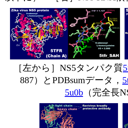
［左から］NS5タンパク質
5
887）とPDBsumデータ，
5
5u0b
（完全長NS