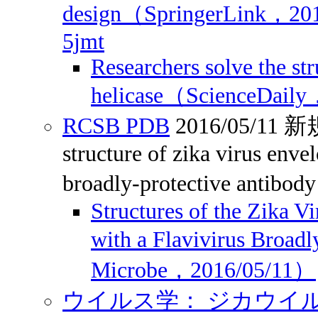
design（SpringerLink，20
5jmt
Researchers solve the str
helicase（ScienceDail
RCSB PDB
2016/05/1
structure of zika virus enve
broadly-protective antibo
Structures of the Zika V
with a Flavivirus Broad
Microbe，2016/05/11）
ウイルス学： ジカウイルス