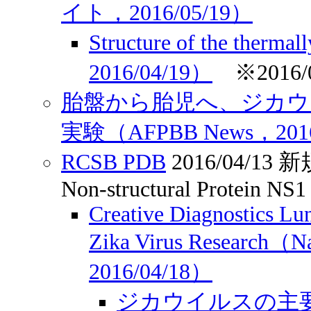
イト，2016/05/19）
Structure of the therma
2016/04/19）
※2016/
胎盤から胎児へ、ジカウ
実験（AFPBB News，2016
RCSB PDB
2016/04/1
Non-structural Protein NS1
Creative Diagnostics Lu
Zika Virus Research（Na
2016/04/18）
ジカウイルスの主要タ