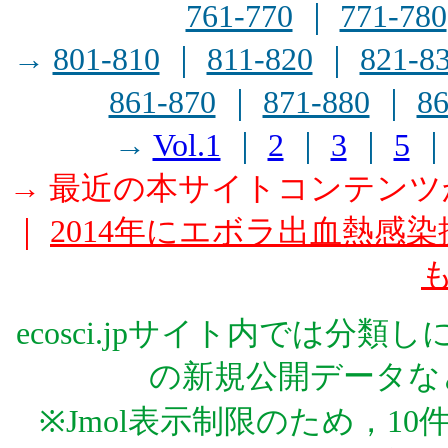
761-770
｜
771-780
→
801-810
｜
811-820
｜
821-8
861-870
｜
871-880
｜
86
→
Vol.1
｜
2
｜
3
｜
5
→ 最近の本サイトコンテン
｜
2014年にエボラ出血熱感染
ecosci.jpサイト内では分
の新規公開データな
※Jmol表示制限のため，1