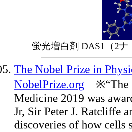
蛍光増白剤 DAS1（
The Nobel Prize in Phys
NobelPrize.org
※“The No
Medicine 2019 was award
Jr, Sir Peter J. Ratcliffe
discoveries of how cells