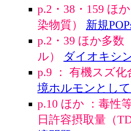
p.2・38・159 
染物質）
新規PO
p.2・39 ほか多
ル）
ダイオキシ
p.9 ： 有機スズ
境ホルモンとして
p.10 ほか ：毒性
日許容摂取量（TD