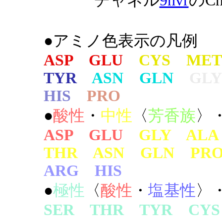
チャネル
9nvr
のCh
●アミノ色表示の凡例
ASP GLU
CYS MET
TYR
ASN GLN
GLY
HIS
PRO
●
酸性
・
中性
〈
芳香族
〉
ASP GLU
GLY AL
THR ASN GLN PR
ARG HIS
●
極性
〈
酸性
・
塩基性
〉
SER THR TYR CYS