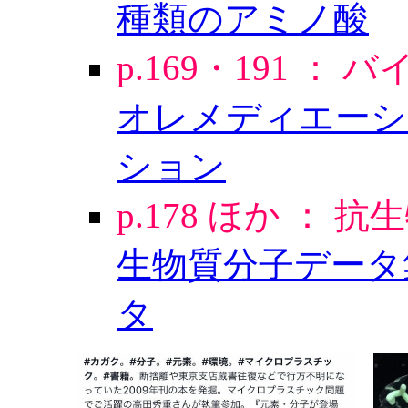
種類のアミノ酸
p.169・191 
オレメディエーシ
ション
p.178 ほか ： 
生物質分子データ
タ