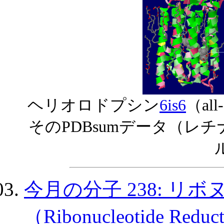
ヘリオロドプシン
6is6
（all-
そのPDBsumデータ（レチ
今月の分子 238: リ
（Ribonucleotide Red