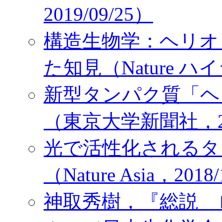
2019/09/25）
構造生物学：ヘリオ
た知見（Nature ハイ
新型タンパク質「ヘ
（東京大学新聞社，201
光で活性化されるタ
（Nature Asia，2018
神取秀樹，『総説 