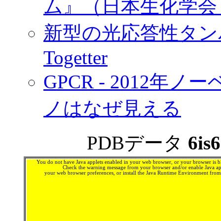
ム』（日本生化学会，20
新型の光応答性タン
Togetter
GPCR - 2012
ノはなぜ見える
PDBデータ
6is6
You do not have Java applets enabled in your web browser, or your browser is bl
Check the warning message from your browser and/or enable Java app
your web browser preferences, or install the Java Runtime Environment fro