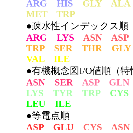
ARG HIS
GLY AL
MET TRP
●疎水性インデックス順
ARG LYS
ASN ASP
TRP SER THR GLY
VAL ILE
●有機概念図I/O値順（特
ASN SER
ASP GLN
LYS TYR TRP
CYS
LEU ILE
●等電点順
ASP GLU
CYS ASN