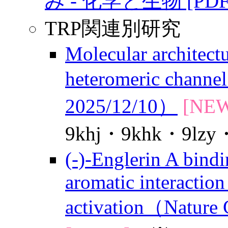
み - 化学と生物 [PDF
TRP関連別研究
Molecular architec
heteromeric chann
2025/12/10）
[NEW
9khj・9khk・9lz
(-)-Englerin A bin
aromatic interactio
activation（Natur