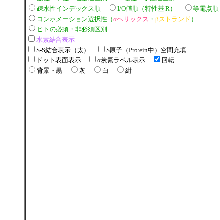
疎水性インデックス順
I/O値順（特性基 R）
等電点順
コンホメーション選択性（
αヘリックス
・
βストランド
）
ヒトの必須・非必須区別
水素結合表示
S-S結合表示（太）
S原子（Protein中）空間充填
ドット表面表示
α炭素ラベル表示
回転
背景・黒
灰
白
紺