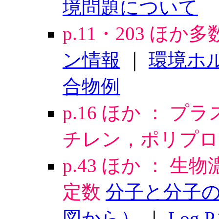
境問題について
p.11・203 ほか
ン情報
｜
環境ホ
合物例
p.16 ほか ： プ
チレン，ポリプロ
p.43 ほか ：
定数
分子と分子の
図から）
｜
Log