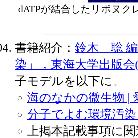
dATPが結合したリボヌク
書籍紹介：
鈴木 聡 
染」，東海大学出版会(2
子モデルを以下に。
海のなかの微生物 |
分子でよむ環境汚染 
上掲本記載事項に関