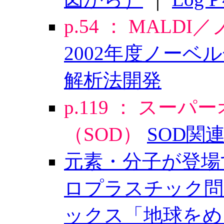
p.54 ： MALD
2002年度ノー
解析法開発
p.119 ： ス
（SOD）
SOD関連
元素・分子が登場
ロプラスチック問
ックス「地球をめ