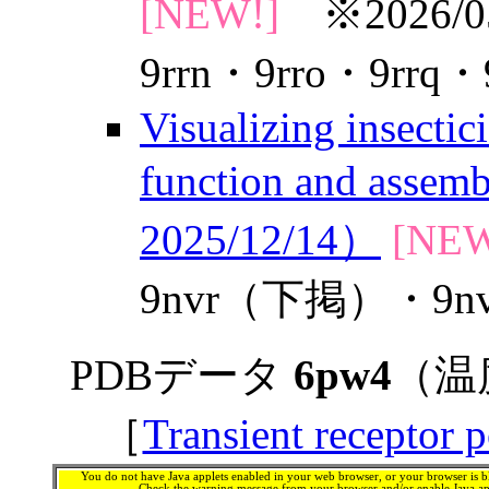
[NEW!]
※2026/0
9rrn・9rro・9rrq・
Visualizing insectic
function and asse
2025/12/14）
[NEW
9nvr（下掲）・9nv
PDBデータ
6pw4
（温
［
Transient receptor p
You do not have Java applets enabled in your web browser, or your browser is bl
Check the warning message from your browser and/or enable Java app