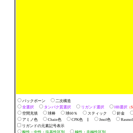
バックボーン
二次構造
全選択
タンパク質選択
リガンド選択
HB選択
（
空間充填
球棒
球60％
スティック
針金
アミノ色
Chain色
CPK色 ∥
Jmol色
Rasmo
リガンドの元素記号表示
酸性・中性・塩基性区別
極性・非極性区別