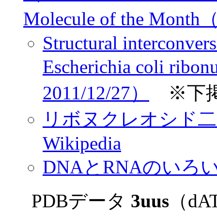
Molecule of the Mont
Structural interconver
Escherichia coli rib
2011/12/27）
※下
リボヌクレオシド二
Wikipedia
DNAとRNAのい
PDBデータ
3uus
（d