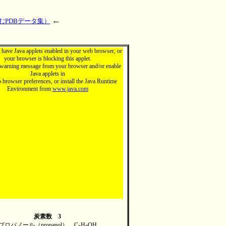
←
むPDBデータ集）
 have Java applets enabled in your web browser, or
your browser is blocking this applet.
warning message from your browser and/or enable
Java applets in
browser preferences, or install the Java Runtime
Environment from
www.java.com
炭素数 3
プロパノール（propanol） C
H
OH