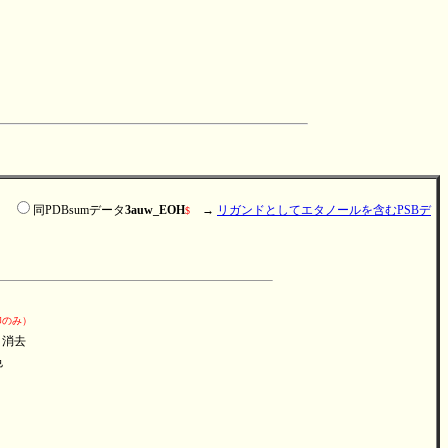
例）
同PDBsumデータ
3auw_EOH
→
リガンドとしてエタノールを含むPSBデ
$
印のみ）
消去
色