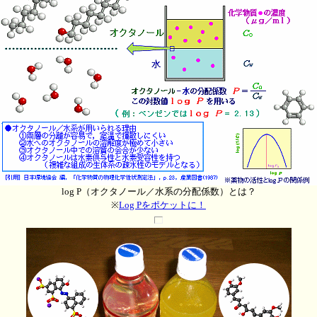
log P（オクタノール／水系の分配係数）とは？
※
Log Pをポケットに！