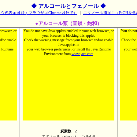
◆ アルコールとフェノール ◆
ウ色表示可能；ブラウザはChrome以外で）
｜
エタノール捕捉！（EtOHを含
●アルコール類（直鎖・飽和）
browser, or
You do not have Java applets enabled in your web browser, or
You do not
your browser is blocking this applet.
d/or enable
Check the warning message from your browser and/or enable
Check the 
Java applets in
va Runtime
your web browser preferences, or install the Java Runtime
your web 
Environment from
www.java.com
炭素数 2
エタノール（ethanol） C
H
OH