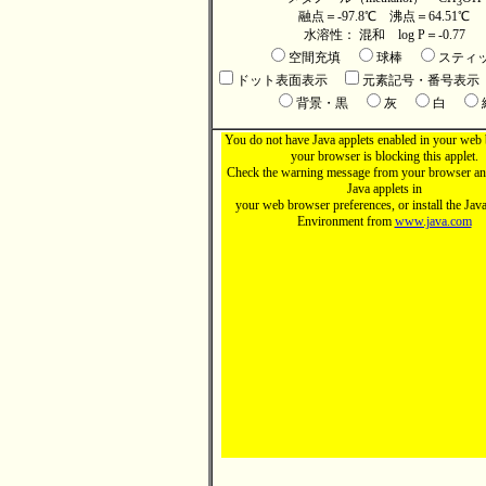
3
融点＝-97.8℃ 沸点＝64.51℃
水溶性： 混和 log P＝-0.77
空間充填
球棒
スティ
ドット表面表示
元素記号・番号表示
背景・黒
灰
白
You do not have Java applets enabled in your web 
your browser is blocking this applet.
Check the warning message from your browser an
Java applets in
your web browser preferences, or install the Ja
Environment from
www.java.com