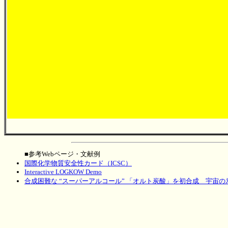
■参考Webページ・文献例
国際化学物質安全性カード（ICSC）
Interactive LOGKOW Demo
合成困難な “スーパーアルコール” 「オルト炭酸」を初合成 宇宙の氷に含ま