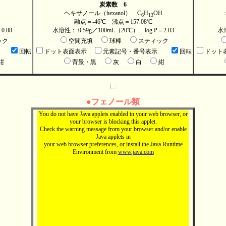
炭素数 6
ヘキサノール（hexanol） C
H
OH
6
13
融点＝-46℃ 沸点＝157.08℃
0.88
水溶性： 0.59g／100mL（20℃） log P＝2.03
水溶
ック
空間充填
球棒
スティック
回転
ドット表面表示
元素記号・番号表示
回転
ドット
紺
背景・黒
灰
白
紺
●フェノール類
You do not have Java applets enabled in your web browser, or
your browser is blocking this applet.
Check the warning message from your browser and/or enable
Java applets in
your web browser preferences, or install the Java Runtime
Environment from
www.java.com