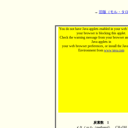
→
旧版（モル・タロ
You do not have Java applets enabled in your web 
your browser is blocking this applet.
Check the warning message from your browser an
Java applets in
your web browser preferences, or install the Ja
Environment from
www.java.com
炭素数 1
メタノール（methanol） CH
OH