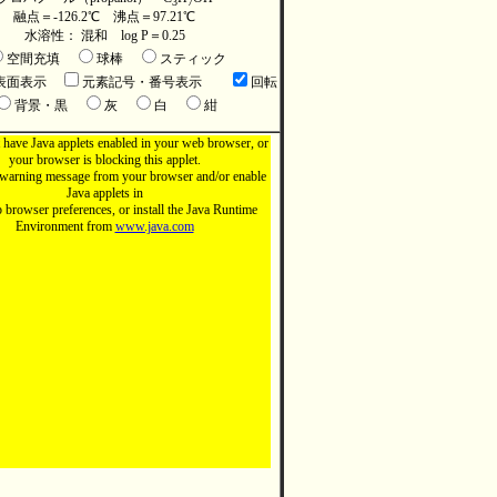
3
7
融点＝-126.2℃ 沸点＝97.21℃
水溶性： 混和 log P＝0.25
空間充填
球棒
スティック
表面表示
元素記号・番号表示
回転
背景・黒
灰
白
紺
 have Java applets enabled in your web browser, or
your browser is blocking this applet.
warning message from your browser and/or enable
Java applets in
browser preferences, or install the Java Runtime
Environment from
www.java.com