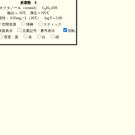
炭素数 8
オクタノール（octanol） C
H
OH
8
17
融点＝-16℃ 沸点＝195℃
性： 0.05mg／L（20℃） log P＝3.00
空間充填
球棒
スティック
表面表示
元素記号・番号表示
回転
背景・黒
灰
白
紺