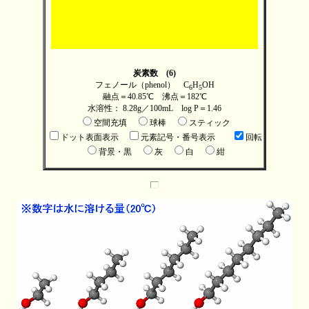
炭素数 (6)
フェノール（phenol） C
H
OH
6
5
融点＝40.85℃ 沸点＝182℃
水溶性： 8.28g／100mL log P＝1.46
空間充填
球棒
スティック
ドット表面表示
元素記号・番号表示
回転
背景・黒
灰
白
紺