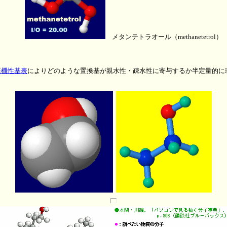
メタンテトラオール（methanetetrol）
無機性基表
によりどのような置換基が親水性・疎水性に寄与するか半定量的に理