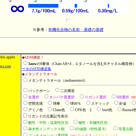
※参考：
有機化合物の名前・基礎の基礎
his applet.
◆EtOH捕捉！
3auw
の8量体（Chain AB×4，エタノールを含むKチャネル構造
va.com
ータのSITE構造集
◆メタンテトラオール
メタンテトラオール（methanetetrol）
バックボーン
二次構造
全選択
タンパク質選択
リガンド選択
HB選択
（$
空間充填
球棒
球60％
スティック
針金
アミノ色
Chain色
CPK色 ∥
Jmol色
Rasmol
リガンドの元素記号表示
酸性・中性・塩基性区別
極性・非極性区別
疎水性インデックス順
I/O値順（特性基 R）
等電点順
コンホメーション選択性（
αヘリックス
・
βストランド
）