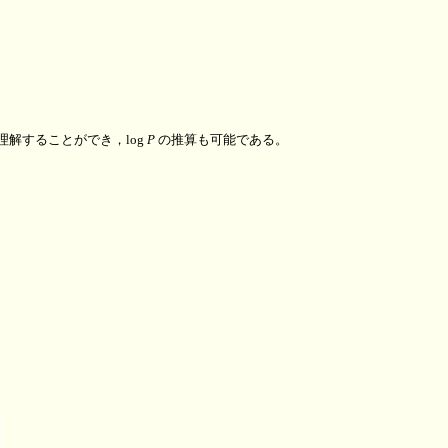
解することができ，log
P
の推算も可能である。