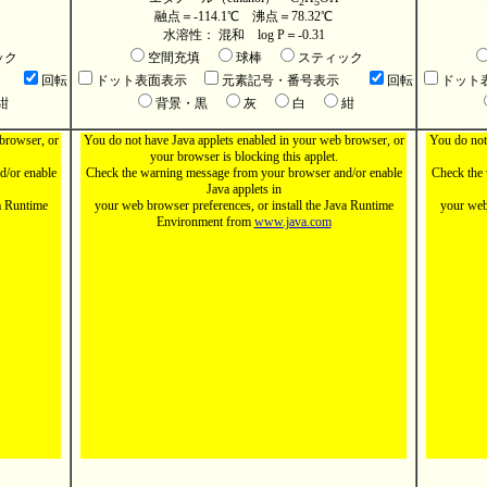
2
5
融点＝-114.1℃ 沸点＝78.32℃
水溶性： 混和 log P＝-0.31
ック
空間充填
球棒
スティック
回転
ドット表面表示
元素記号・番号表示
回転
ドット
紺
背景・黒
灰
白
紺
browser, or
You do not have Java applets enabled in your web browser, or
You do not
your browser is blocking this applet.
d/or enable
Check the warning message from your browser and/or enable
Check the 
Java applets in
va Runtime
your web browser preferences, or install the Java Runtime
your web 
Environment from
www.java.com