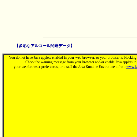
【多彩なアルコール関連データ】
You do not have Java applets enabled in your web browser, or your browser is blocking t
Check the warning message from your browser and/or enable Java applets in
your web browser preferences, or install the Java Runtime Environment from
www.ja