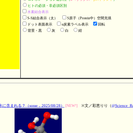
ヒトの必須・非必須区別
水素結合表示
S-S結合表示（太）
S原子（Protein中）空間充填
ドット表面表示
α炭素ラベル表示
回転
背景・黒
灰
白
紺
れる？（sorae，2025/08/28）
[NEW!]
※文／彩恵りり（
@Science_Re