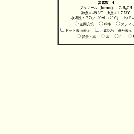
炭素数 4
ブタノール（butanol） C
H
OH
4
9
融点＝-89.3℃ 沸点＝117.73℃
水溶性： 7.7g／100mL（20℃） log P＝
空間充填
球棒
スティ
ドット表面表示
元素記号・番号表示
背景・黒
灰
白