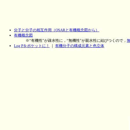
分子と分子の相互作用（QSARと有機概念図から）
有機概念図
※“有機性”が疎水性に，“無機性”が親水性に結びつくので，
Log Pをポケットに！
｜
有機分子の構成元素と色立体