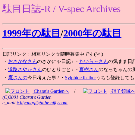
駄目日誌-R / V-spec Archives
1999年の駄目
/
2000年の駄目
日記リンク：相互リンク☆随時募集中です(^^;)
・
おさかなさん
のさかにゃ日記
/ ・
たいら～さん
の気まま日
・
浜路さやかさん
のひとりごと
/ ・
夏樹さん
のなっちゃんの
・
鷹さんの
今日考えた事
/ ・
Sylphide feather
うちも登録してもら
Charat's Gardenへ
/
硝子領域
(C)2001 Charat's Garden
e_mail
ichiyanagi@mbe.nifty.com